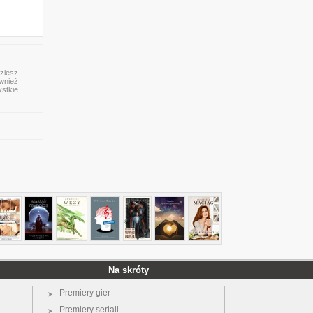
dziesz
ównież
ystkie
Na skróty
Premiery gier
Premiery seriali