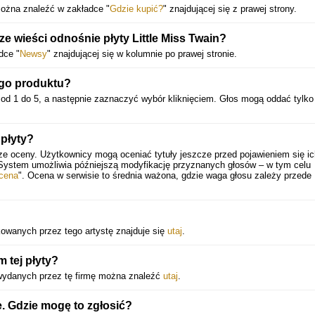
można znaleźć w zakładce "
Gdzie kupić?
" znajdującej się z prawej strony.
e wieści odnośnie płyty Little Miss Twain?
dce "
Newsy
" znajdującej się w kolumnie po prawej stronie.
ego produktu?
 od 1 do 5, a następnie zaznaczyć wybór kliknięciem. Głos mogą oddać tylko
 płyty?
ze oceny. Użytkownicy mogą oceniać tytuły jeszcze przed pojawieniem się ic
 System umożliwia późniejszą modyfikację przyznanych głosów – w tym celu
cena
". Ocena w serwisie to średnia ważona, gdzie waga głosu zależy przede
ukowanych przez tego artystę znajduje się
utaj
.
 tej płyty?
 wydanych przez tę firmę można znaleźć
utaj
.
. Gdzie mogę to zgłosić?