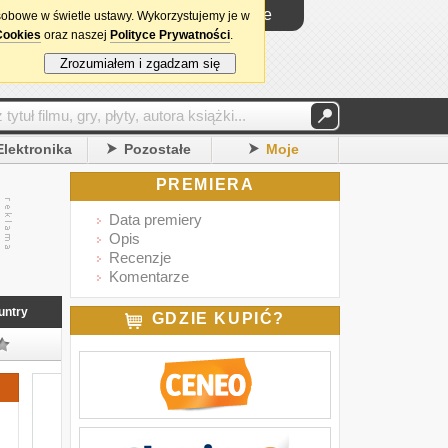
Logowanie
sobowe w świetle ustawy. Wykorzystujemy je w
Cookies
oraz naszej
Polityce Prywatności
.
Zrozumiałem i zgadzam się
Elektronika
Pozostałe
Moje
PREMIERA
Data premiery
Opis
Recenzje
Komentarze
untry
GDZIE KUPIĆ?