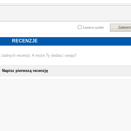
Zatwier
Zawiera spoiler
RECENZJE
 żadnych recenzji. A może Ty dodasz swoją?
Napisz pierwszą recenzję
NOWA PŁY