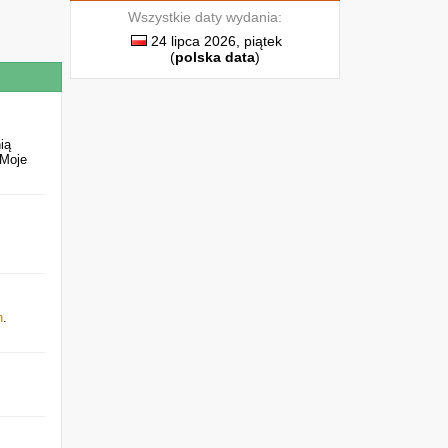
Wszystkie daty wydania:
24 lipca 2026, piątek
(
polska data
)
ią
"Moje
h
.