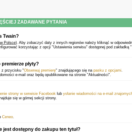
ĘŚCIEJ ZADAWANE PYTANIA
ss Twain?
 w Polsce
).
Aby zobaczyć daty z innych regionów należy kliknąć w odpowiedn
igurować korzystając z opcji "Ustawienia serwisu" dostępnej pod zakładką 
 premierze płyty?
 z przycisku "
Obserwuj premierę
" znajdującego się na
pasku z opcjami
.
mości e-mail oraz będą opublikowane na stronie "Aktualności".
ienie strony w serwisie Facebook
lub
ysłanie wiadomości na e-mail znajomyc
najduje się w górnej sekcji strony.
b
Ceneo
.
e jest dostępny do zakupu ten tytuł?