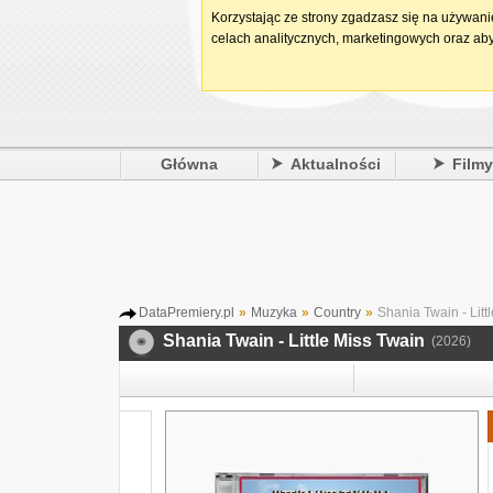
Korzystając ze strony zgadzasz się na używan
celach analitycznych, marketingowych oraz aby
Główna
Aktualności
Film
DataPremiery.pl
»
Muzyka
»
Country
»
Shania Twain - Litt
Shania Twain - Little Miss Twain
(2026)