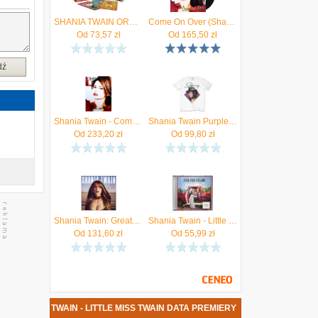
SHANIA TWAIN ORACLE
Come On Over (Shania Twain) (Winyl)
Od
73,57
zł
Od
165,50
zł
dź
Shania Twain - Come On Over (3CD)
Shania Twain Purple Photo White M Koszulka
Od
233,20
zł
Od
99,80
zł
Shania Twain: Greatest Hits (Summer Tour Edition 2024) [Winyl]
Shania Twain - Little Miss Twain (CD)
Od
131,60
zł
Od
55,99
zł
TA SHANIA TWAIN - LITTLE MISS TWAIN DATA PREMIERY