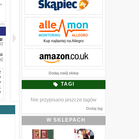
awkę
g:
Kup najtaniej na Allegro
02
i:
j]
z
Dodaj swój sklep
e
e
TAGI
,
o
Nie przypisano jeszcze tagów
Dodaj tag
i
W SKLEPACH