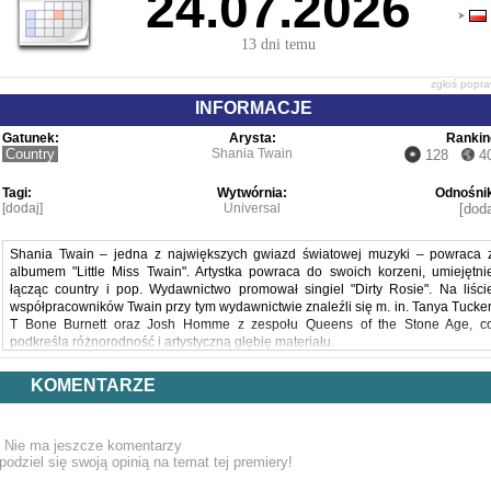
24.07.2026
13 dni temu
zgłoś popr
INFORMACJE
Gatunek:
Arysta:
Rankin
Country
Shania Twain
128
4
Tagi:
Wytwórnia:
Odnośnik
[dodaj]
Universal
[doda
Shania Twain – jedna z największych gwiazd światowej muzyki – powraca 
albumem "Little Miss Twain". Artystka powraca do swoich korzeni, umiejętni
łącząc country i pop. Wydawnictwo promował singiel "Dirty Rosie". Na liści
współpracowników Twain przy tym wydawnictwie znaleźli się m. in. Tanya Tucker
T Bone Burnett oraz Josh Homme z zespołu Queens of the Stone Age, c
podkreśla różnorodność i artystyczną głębię materiału.
KOMENTARZE
"Little Miss Twain" to album dla fanów klasycznego brzmienia Shanii Twain, jak 
dla słuchaczy poszukujących nowoczesnej, emocjonalnej muzyki z charakterem.
Nie ma jeszcze komentarzy
podziel się swoją opinią na temat tej premiery!