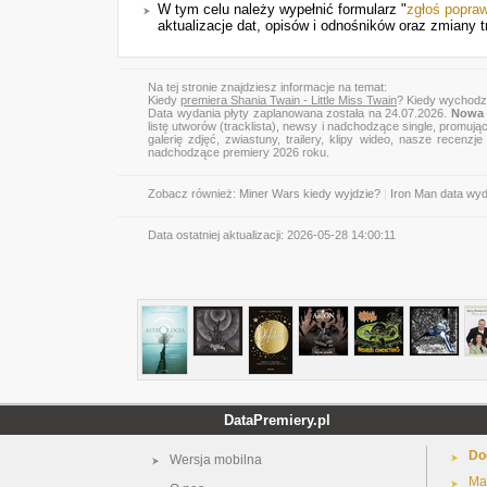
W tym celu należy wypełnić formularz "
zgłoś popra
aktualizacje dat, opisów i odnośników oraz zmiany t
Na tej stronie znajdziesz informacje na temat:
Kiedy
premiera Shania Twain - Little Miss Twain
? Kiedy wychodzi
Data wydania płyty zaplanowana została na 24.07.2026.
Nowa 
listę utworów (tracklista), newsy i nadchodzące single, promują
galerię zdjęć, zwiastuny, trailery, klipy wideo, nasze recen
nadchodzące premiery 2026 roku.
Zobacz również:
Miner Wars kiedy wyjdzie?
|
Iron Man data wy
Data ostatniej aktualizacji:
2026-05-28 14:00:11
DataPremiery.pl
Do
Wersja mobilna
Ma