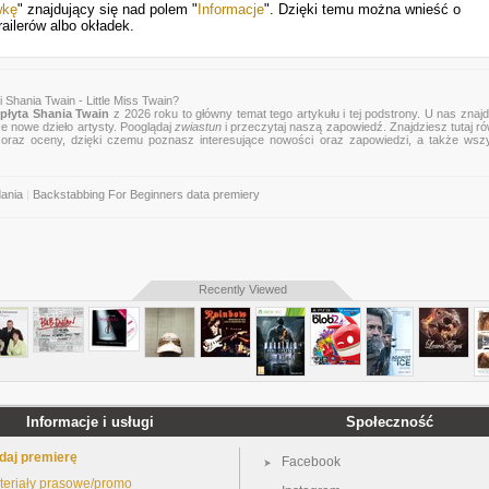
wkę
" znajdujący się nad polem "
Informacje
". Dzięki temu można wnieść o
railerów albo okładek.
 Shania Twain - Little Miss Twain?
płyta Shania Twain
z 2026 roku to główny temat tego artykułu i tej podstrony. U nas znaj
ce nowe dzieło artysty. Pooglądaj
zwiastun
i przeczytaj naszą zapowiedź. Znajdziesz tutaj r
zje oraz oceny, dzięki czemu poznasz interesujące nowości oraz zapowiedzi, a także wsz
dania
|
Backstabbing For Beginners data premiery
Recently Viewed
Informacje i usługi
Społeczność
daj premierę
Facebook
teriały prasowe/promo