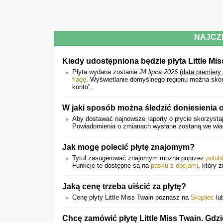
NAJCZ
Kiedy udostępniona będzie płyta Little Mi
Płyta wydana zostanie
24 lipca 2026
(
data premiery
flagę
. Wyświetlanie domyślnego regionu można skonf
konto".
W jaki sposób można śledzić doniesienia o
Aby dostawać najnowsze raporty o płycie skorzystaj
Powiadomienia o zmianach wysłane zostaną we wiado
Jak mogę polecić płytę znajomym?
Tytuł zasugerować znajomym można poprzez
polub
Funkcje te dostępne są na
pasku z opcjami
, który z
Jaką cenę trzeba uiścić za płytę?
Cenę płyty Little Miss Twain poznasz na
Skąpiec
lu
Chcę zamówić płytę Little Miss Twain. Gdzi