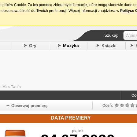
ie plików Cookie. Za ich pomocą zbieramy informacje, które mogą stanowić dane o
15. urodziny DataPremiery.pl
 dostosować treść do Twoich preferencji. Więcej informacji znajdziesz w
Polityce 
Szukaj:
y
Gry
Muzyka
Książki
le Miss Twain
Co
Obserwuj premierę
Oceń:
DATA PREMIERY
piątek