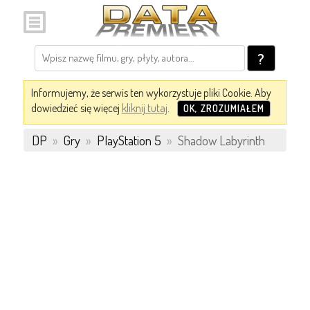
?
Informujemy, że serwis ten wykorzystuje pliki Cookie. Aby
dowiedzieć się więcej
kliknij tutaj
.
OK, ZROZUMIAŁEM
DP
»
Gry
»
PlayStation 5
»
Shadow Labyrinth