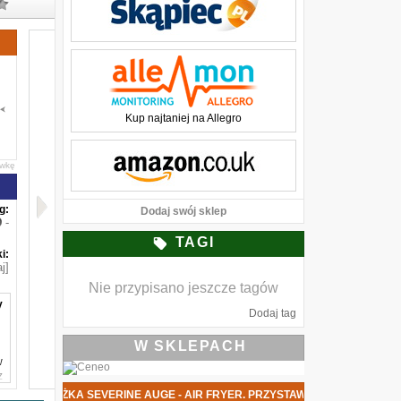
Kup najtaniej na Allegro
awkę
g:
Dodaj swój sklep
-
TAGI
i:
j]
Nie przypisano jeszcze tagów
y
Dodaj tag
W SKLEPACH
w
z
u
NOWA KSIĄŻKA SEVERINE AUGE - AIR FRYER. PRZYSTAWKI, DAN