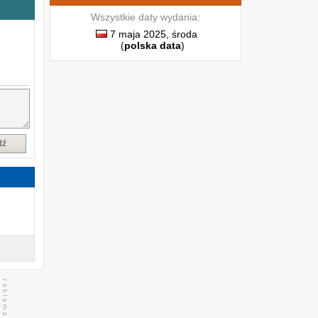
b
Wszystkie daty wydania:
7 maja 2025, środa
(
polska data
)
o
ą
z
u
y
dź