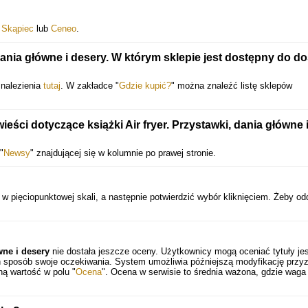
:
Skąpiec
lub
Ceneo
.
dania główne i desery. W którym sklepie jest dostępny do do
 znalezienia
tutaj
. W zakładce "
Gdzie kupić?
" można znaleźć listę sklepów
ści dotyczące książki Air fryer. Przystawki, dania główne 
"
Newsy
" znajdującej się w kolumnie po prawej stronie.
w pięciopunktowej skali, a następnie potwierdzić wybór kliknięciem. Żeby o
wne i desery
nie dostała jeszcze oceny. Użytkownicy mogą oceniać tytuły je
en sposób swoje oczekiwania. System umożliwia późniejszą modyfikację przy
ną wartość w polu "
Ocena
". Ocena w serwisie to średnia ważona, gdzie waga