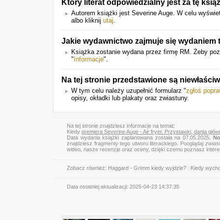
Który literat odpowiedzialny jest za tę ksią
Autorem książki jest Severine Auge. W celu wyświetl
albo kliknij
utaj
.
Jakie wydawnictwo zajmuje się wydaniem t
Książka zostanie wydana przez firmę RM. Żeby poz
"
Informacje
".
Na tej stronie przedstawione są niewłaści
W tym celu należy uzupełnić formularz "
zgłoś popr
opisy, okładki lub plakaty oraz zwiastuny.
Na tej stronie znajdziesz informacje na temat:
Kiedy
premiera Severine Auge - Air fryer. Przystawki, dania głów
Data wydania książki zaplanowana została na 07.05.2025.
No
znajdziesz fragmenty tego utworu literackiego. Pooglądaj
zwias
wideo, nasze recenzje oraz oceny, dzięki czemu poznasz inter
Zobacz również:
Haggard - Grimm kiedy wyjdzie?
|
Kiedy wycho
Data ostatniej aktualizacji:
2025-04-23 14:37:35