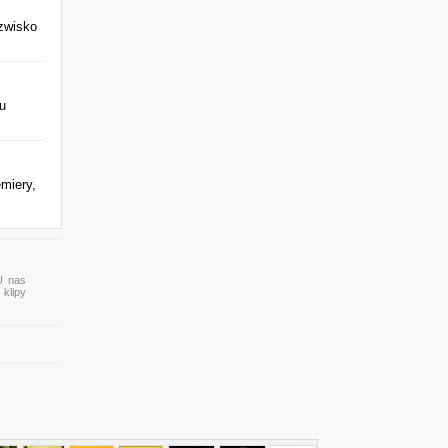
azwisko
u
miery,
 U nas
 klipy