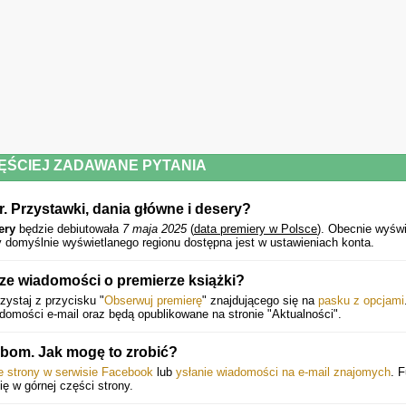
ĘŚCIEJ ZADAWANE PYTANIA
r. Przystawki, dania główne i desery?
ery
będzie debiutowała
7 maja 2025
(
data premiery w Polsce
).
Obecnie wyświ
 domyślnie wyświetlanego regionu dostępna jest w ustawieniach konta.
e wiadomości o premierze książki?
ystaj z przycisku "
Obserwuj premierę
" znajdującego się na
pasku z opcjami
mości e-mail oraz będą opublikowane na stronie "Aktualności".
bom. Jak mogę to zrobić?
ie strony w serwisie Facebook
lub
ysłanie wiadomości na e-mail znajomych
. 
się w górnej części strony.