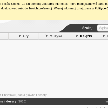
ie plików Cookie. Za ich pomocą zbieramy informacje, które mogą stanowić dane o
15. urodziny DataPremiery.pl
 dostosować treść do Twoich preferencji. Więcej informacji znajdziesz w
Polityce 
Szukaj:
y
Gry
Muzyka
Książki
r. Przystawki, dania główne i desery
ne i desery
(2025)
I