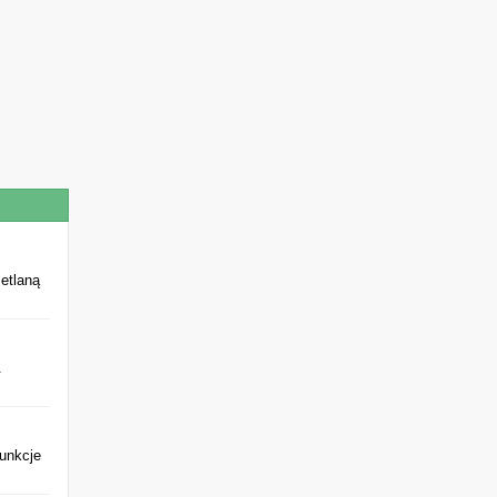
etlaną
.
Funkcje