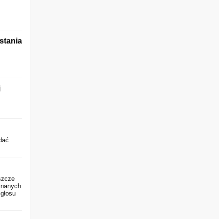
stania
i
ddać
szcze
znanych
 głosu