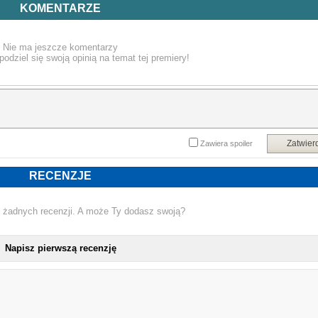
tradycyjnego piekarnika, co oznacza duże oszczędności. Można w ten sposó
KOMENTARZE
przygotować w zasadzie każdą potrawę!
Nie ma jeszcze komentarzy
podziel się swoją opinią na temat tej premiery!
Od przystawek przez dania obiadowe z dodatkiem smakowitych sosów aż p
desery – proponujemy 50 sprawdzonych i oryginalnych przepisów, które pozwol
ci odkryć pełen potencjał air fryera. Bez względu na to, czy dopiero zaczynas
przygodę z tym urządzeniem, czy masz już poziom mistrzowski, znajdziesz t
ciekawe inspiracje i praktyczne porady. Na końcu książki zamieszczono pomysł
na całe menu, co znacznie ułatwi ci zaplanowanie posiłków dla całej rodziny.
Zatwier
Zawiera spoiler
Powyższy opis pochodzi od wydawcy.
RECENZJE
 żadnych recenzji. A może Ty dodasz swoją?
Napisz pierwszą recenzję