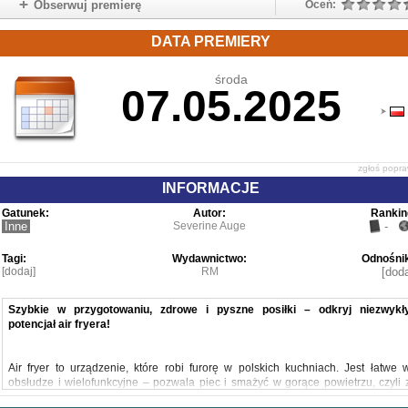
Obserwuj premierę
Oceń:
DATA PREMIERY
środa
07.05.2025
zgłoś popr
INFORMACJE
Gatunek:
Autor:
Rankin
Inne
Severine Auge
-
Tagi:
Wydawnictwo:
Odnośnik
[dodaj]
RM
[doda
S
zybkie w przygotowaniu, zdrowe i pyszne posiłki – odkryj niezwykł
potencjał air fryera!
Air fryer to urządzenie, które robi furorę w polskich kuchniach. Jest łatwe 
obsłudze i wielofunkcyjne – pozwala piec i smażyć w gorące powietrzu, czyli 
niewielkim dodatkiem tłuszczu lub bez niego, w krótszym czasie niż w przypadk