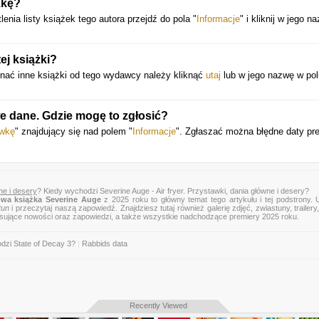
żkę?
enia listy książek tego autora przejdź do pola "
Informacje
" i kliknij w jego n
ej książki?
nać inne książki od tego wydawcy należy kliknąć
utaj
lub w jego nazwę w pol
we dane. Gdzie mogę to zgłosić?
awkę
" znajdujący się nad polem "
Informacje
". Zgłaszać można błędne daty pre
ne i desery
? Kiedy wychodzi Severine Auge - Air fryer. Przystawki, dania główne i desery?
wa książka Severine Auge
z 2025 roku to główny temat tego artykułu i tej podstrony.
tun
i przeczytaj naszą zapowiedź. Znajdziesz tutaj również galerię zdjęć, zwiastuny, trailery,
esujące nowości oraz zapowiedzi, a także wszystkie nadchodzące premiery 2025 roku.
dzi State of Decay 3?
|
Rabbids data
Recently Viewed