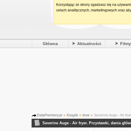
Korzystając ze strony zgadzasz się na używan
celach analitycznych, marketingowych oraz aby
Główna
Aktualności
Film
DataPremiery.pl
»
Książki
»
Inne
»
Severine Auge - Air frye
Severine Auge - Air fryer. Przystawki, dania głów