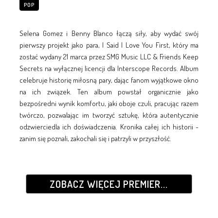
POP
Selena Gomez i Benny Blanco łączą siły, aby wydać swój
pierwszy projekt jako para, I Said I Love You First, który ma
zostać wydany 21 marca przez SMG Music LLC & Friends Keep
Secrets na wyłącznej licencji dla Interscope Records. Album
celebruje historię miłosną pary, dając fanom wyjątkowe okno
na ich związek. Ten album powstał organicznie jako
bezpośredni wynik komfortu, jaki oboje czuli, pracując razem
twórczo, pozwalając im tworzyć sztukę, która autentycznie
odzwierciedla ich doświadczenia. Kronika całej ich historii -
zanim się poznali, zakochali się i patrzyli w przyszłość.
ZOBACZ WIĘCEJ PREMIER...