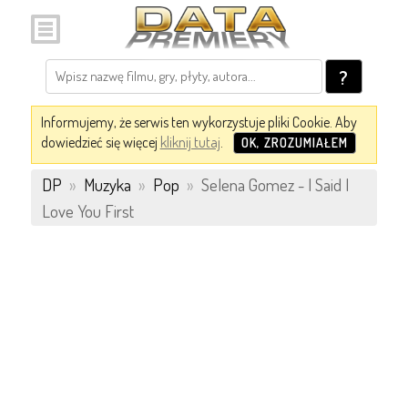
?
Informujemy, że serwis ten wykorzystuje pliki Cookie. Aby
dowiedzieć się więcej
kliknij tutaj
.
OK, ZROZUMIAŁEM
DP
»
Muzyka
»
Pop
»
Selena Gomez - I Said I
Love You First