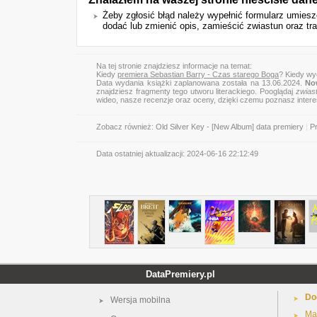
Żeby zgłosić błąd należy wypełnić formularz umie
dodać lub zmienić opis, zamieścić zwiastun oraz trai
Na tej stronie znajdziesz informacje na temat:
Kiedy
premiera Sebastian Barry - Czas starego Boga
? Kiedy wy
Data wydania książki zaplanowana została na 13.06.2024.
No
znajdziesz fragmenty tego utworu literackiego. Pooglądaj
zwias
wideo, nasze recenzje oraz oceny, dzięki czemu poznasz inter
Zobacz również:
Old Silver Key - [New Album] data premiery
|
P
Data ostatniej aktualizacji:
2024-06-16 22:12:49
DataPremiery.pl
Do
Wersja mobilna
Ma