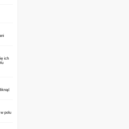
ani
ię ich
lu
liknąć
 w polu