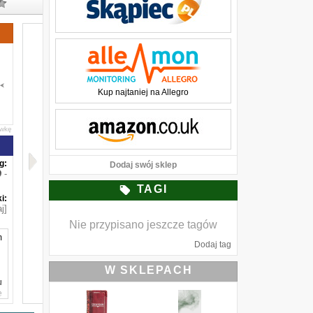
Kup najtaniej na Allegro
awkę
g:
Dodaj swój sklep
-
TAGI
i:
j]
Nie przypisano jeszcze tagów
m
Dodaj tag
W SKLEPACH
u
e
o