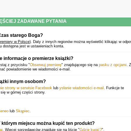
ĘŚCIEJ ZADAWANE PYTANIA
 Czas starego Boga?
premiery w Polsce
).
Daty z innych regionów można wyświetlić klikając w odpo
u dostępna jest w ustawieniach konta.
 informacje o premierze książki?
taj z przycisku "
Obserwuj premierę
" znajdującego się na
pasku z opcjami
. 
ymać powiadomienie we wiadomości e-mail.
iążki innym osobom?
nie strony w serwisie Facebook
lub
ysłanie wiadomości e-mail
. Funkcje te
 się w górnej części strony.
eneo
lub
Skąpiec
.
 którym miejscu można kupić ten produkt?
aj
. Więcej sprzedawców znajduje się na liście "
Gdzie kupić?
".