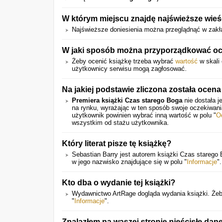
W którym miejscu znajdę najświeższe wieś
Najświeższe doniesienia można przeglądnąć w zakł
W jaki sposób można przyporządkować oce
Żeby ocenić książkę trzeba wybrać
wartość
w skali 
użytkownicy serwisu mogą zagłosować.
Na jakiej podstawie zliczona została ocena
Premiera książki Czas starego Boga
nie dostała j
na rynku, wyrażając w ten sposób swoje oczekiwan
użytkownik powinien wybrać inną wartość w polu "
O
wszystkim od stażu użytkownika.
Który literat pisze tę książkę?
Sebastian Barry jest autorem książki Czas starego
w jego nazwisko znajdujące się w polu "
Informacje
".
Kto dba o wydanie tej książki?
Wydawnictwo ArtRage dogląda wydania książki. Żeb
"
Informacje
".
Znalazłem na waszej stronie nieścisłe dan