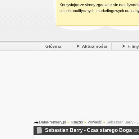
Korzystając ze strony zgadzasz się na używan
celach analitycznych, marketingowych oraz aby
Główna
Aktualności
Film
DataPremiery.pl
»
Książki
»
Powieść
»
Sebastian Barry - 
Sebastian Barry - Czas starego Boga
(2