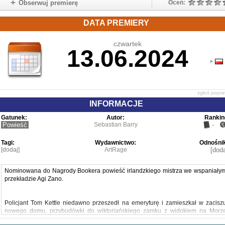
Obserwuj premierę
Oceń:
DATA PREMIERY
czwartek
13.06.2024
zgłoś popr
INFORMACJE
Gatunek:
Autor:
Rankin
Powieść
Sebastian Barry
-
Tagi:
Wydawnictwo:
Odnośnik
[dodaj]
ArtRage
[doda
Nominowana do Nagrody Bookera powieść irlandzkiego mistrza we wspaniały
przekładzie Agi Zano.
Policjant Tom Kettle niedawno przeszedł na emeryturę i zamieszkał w zacisz
nowego domu, przybudówki do wiktoriańskiego zamku z widokiem na Morz
Irlandzkie. Miesiącami z nikim się nie widział, pomijając ekscentryczneg