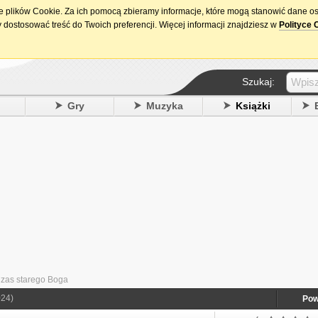
ie plików Cookie. Za ich pomocą zbieramy informacje, które mogą stanowić dane o
15. urodziny DataPremiery.pl
 dostosować treść do Twoich preferencji. Więcej informacji znajdziesz w
Polityce 
Szukaj:
y
Gry
Muzyka
Książki
Czas starego Boga
024)
Pow