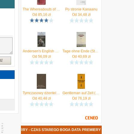
e
,
The Whereabouts of Eneas McNulty
Po stronie Kanaanu
,
Od
85,16
zł
Od
34,48
zł
,
n
ę
Andersen's English Sebastian Barry
Tage ohne Ende (Steidl Pocket) Barry, Sebastian
Od
56,09
zł
Od
40,69
zł
dź
Tymczasowy dżentelmen (ebook)
Gentleman auf Zeit (Barry Sebastian)(Twarda)(niemiecki)
Od
40,48
zł
Od
76,19
zł
ASTIAN BARRY - CZAS STAREGO BOGA DATA PREMIERY