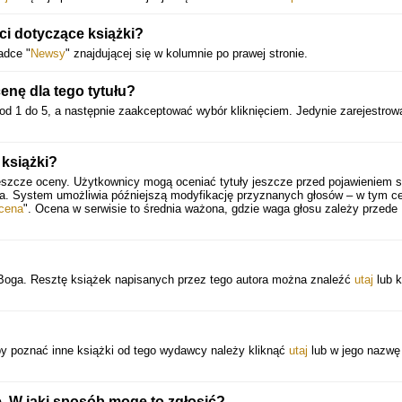
ci dotyczące książki?
adce "
Newsy
" znajdującej się w kolumnie po prawej stronie.
nę dla tego tytułu?
od 1 do 5, a następnie zaakceptować wybór kliknięciem. Jedynie zarejestrow
 książki?
eszcze oceny. Użytkownicy mogą oceniać tytuły jeszcze przed pojawieniem s
ia. System umożliwia późniejszą modyfikację przyznanych głosów – w tym ce
cena
". Ocena w serwisie to średnia ważona, gdzie waga głosu zależy przede
 Boga. Resztę książek napisanych przez tego autora można znaleźć
utaj
lub k
y poznać inne książki od tego wydawcy należy kliknąć
utaj
lub w jego nazwę
e. W jaki sposób mogę to zgłosić?