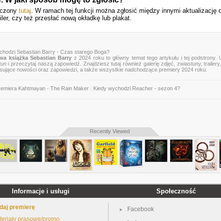
szczony
tutaj
. W ramach tej funkcji można zgłosić między innymi aktualizację d
ler, czy też przesłać nową okładkę lub plakat.
chodzi Sebastian Barry - Czas starego Boga?
wa książka Sebastian Barry
z 2024 roku to główny temat tego artykułu i tej podstrony.
tun
i przeczytaj naszą zapowiedź. Znajdziesz tutaj również galerię zdjęć, zwiastuny, trailery,
esujące nowości oraz zapowiedzi, a także wszystkie nadchodzące premiery 2024 roku.
remiera Kahtmayan - The Rain Maker
|
Kiedy wychodzi Reacher - sezon 4?
Recently Viewed
Informacje i usługi
Społeczność
daj premierę
Facebook
teriały prasowe/promo