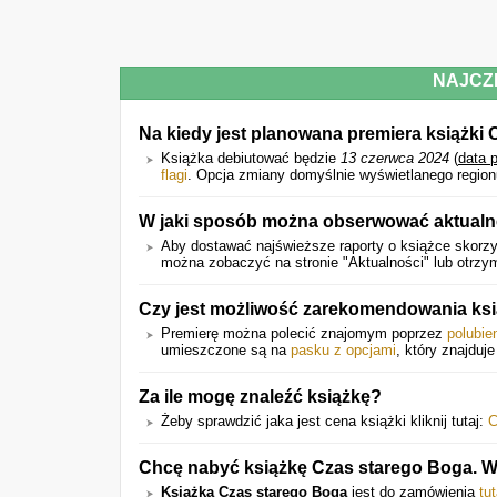
NAJCZ
Na kiedy jest planowana premiera książki
Książka debiutować będzie
13 czerwca 2024
(
data 
flagi
. Opcja zmiany domyślnie wyświetlanego region
W jaki sposób można obserwować aktualne
Aby dostawać najświeższe raporty o książce skorzys
można zobaczyć na stronie "Aktualności" lub otrz
Czy jest możliwość zarekomendowania ks
Premierę można polecić znajomym poprzez
polubie
umieszczone są na
pasku z opcjami
, który znajduje
Za ile mogę znaleźć książkę?
Żeby sprawdzić jaka jest cena książki kliknij tutaj:
C
Chcę nabyć książkę Czas starego Boga. W
Książka Czas starego Boga
jest do zamówienia
tut