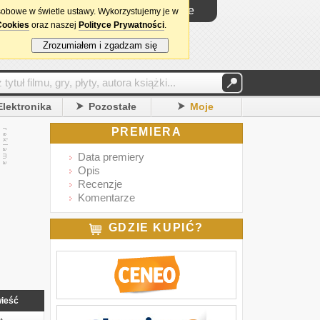
Logowanie
sobowe w świetle ustawy. Wykorzystujemy je w
Cookies
oraz naszej
Polityce Prywatności
.
Zrozumiałem i zgadzam się
Elektronika
Pozostałe
Moje
PREMIERA
Data premiery
Opis
Recenzje
Komentarze
GDZIE KUPIĆ?
ieść