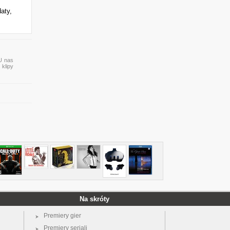
aty,
 U nas
 klipy
Na skróty
Premiery gier
Premiery seriali