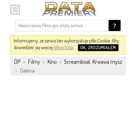
?
Informujemy, że serwis ten wykorzystuje pliki Cookie. Aby
dowiedzieć się więcej
kliknij tutaj
.
OK, ZROZUMIAŁEM
DP
»
Filmy
»
Kino
»
Screamboat. Krwawa mysz
»
Galeria