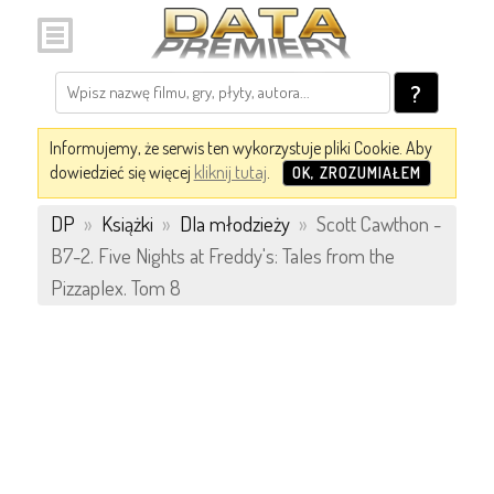
?
Informujemy, że serwis ten wykorzystuje pliki Cookie. Aby
dowiedzieć się więcej
kliknij tutaj
.
OK, ZROZUMIAŁEM
DP
»
Książki
»
Dla młodzieży
»
Scott Cawthon -
B7-2. Five Nights at Freddy's: Tales from the
Pizzaplex. Tom 8