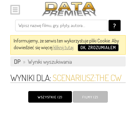
?
Informujemy, że serwis ten wykorzystuje pliki Cookie. Aby
dowiedzieć się więcej
kliknij tutaj
.
OK, ZROZUMIAŁEM
DP
»
Wyniki wyszukiwania
WYNIKI DLA:
SCENARIUSZ:THE CW
WSZYSTKIE (2)
FILMY (2)