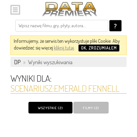
?
Informujemy, że serwis ten wykorzystuje pliki Cookie. Aby
dowiedzieć się więcej
kliknij tutaj
.
OK, ZROZUMIAŁEM
DP
»
Wyniki wyszukiwania
WYNIKI DLA:
SCENARIUSZ:EMERALD FENNELL
WSZYSTKIE (2)
FILMY (2)