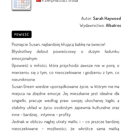
11 sierpnia 2021, środa
Autor:
Sarah Haywood
Wydawnictwo:
Albatros
POWIEŚĆ
Poznajcie Susan, najbardziej kłującą babkę na świecie!
Błyskotliwy debiut powieściowy o dużym ładunku
emocjonalnym.
Opowieść o miłości, która przychodzi zawsze nie w porę, o
mierzeniu się z tym, co nieoczekiwane i godzeniu z tym, co
nieuniknione.
Susan Green wiedzie uporządkowane życie, w którym nie ma
miejsca na zbędne emocje. Jej mieszkanie jest idealne dla
singielki, pracuje według praw swojej ukochanej logiki, a
stabilny układ w życiu osobistym zapewnia kulturalne oraz
inne − bardziej... intymne − profity.
Jednak w obliczu nagłej utraty matki, i − co jeszcze bardziej
nieoczekiwane − możliwości, że wkrótce sama matką