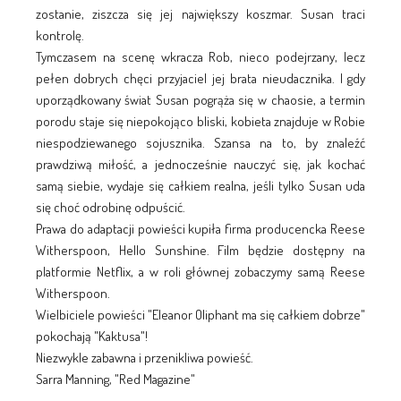
zostanie, ziszcza się jej największy koszmar. Susan traci
kontrolę.
Tymczasem na scenę wkracza Rob, nieco podejrzany, lecz
pełen dobrych chęci przyjaciel jej brata nieudacznika. I gdy
uporządkowany świat Susan pogrąża się w chaosie, a termin
porodu staje się niepokojąco bliski, kobieta znajduje w Robie
niespodziewanego sojusznika. Szansa na to, by znaleźć
prawdziwą miłość, a jednocześnie nauczyć się, jak kochać
samą siebie, wydaje się całkiem realna, jeśli tylko Susan uda
się choć odrobinę odpuścić.
Prawa do adaptacji powieści kupiła firma producencka Reese
Witherspoon, Hello Sunshine. Film będzie dostępny na
platformie Netflix, a w roli głównej zobaczymy samą Reese
Witherspoon.
Wielbiciele powieści "Eleanor Oliphant ma się całkiem dobrze"
pokochają "Kaktusa"!
Niezwykle zabawna i przenikliwa powieść.
Sarra Manning, "Red Magazine"