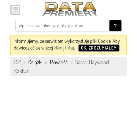
?
Informujemy, że serwis ten wykorzystuje pliki Cookie. Aby
dowiedzieć się więcej
kliknij tutaj
.
OK, ZROZUMIAŁEM
DP
»
Książki
»
Powieść
»
Sarah Haywood -
Kaktus