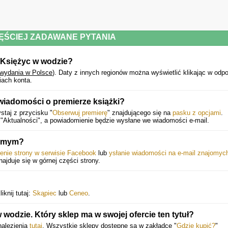
ĘŚCIEJ ZADAWANE PYTANIA
 Księżyc w wodzie?
 wydania w Polsce
).
Daty z innych regionów można wyświetlić klikając w odp
iach konta.
wiadomości o premierze książki?
staj z przycisku "
Obserwuj premierę
" znajdującego się na
pasku z opcjami
.
"Aktualności", a powiadomienie będzie wysłane we wiadomości e-mail.
jomym?
ienie strony w serwisie Facebook
lub
ysłanie wiadomości na e-mail znajomyc
znajduje się w górnej części strony.
knij tutaj:
Skąpiec
lub
Ceneo
.
wodzie. Który sklep ma w swojej ofercie ten tytuł?
nalezienia
tutaj
. Wszystkie sklepy dostępne są w zakładce "
Gdzie kupić?
"