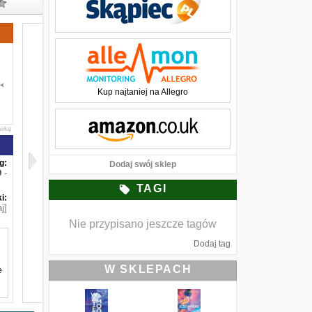
Kup najtaniej na Allegro
awkę
g:
Dodaj swój sklep
-
TAGI
i:
j]
Nie przypisano jeszcze tagów
Dodaj tag
W SKLEPACH
e