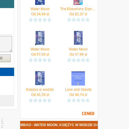
ę
e
Water Moon
The Elsewhere Express
i
Od
34,49
zł
Od
82,37
zł
a
m
a
y
w
Water Moon
Water Moon
Od
57,69
zł
Od
67,99
zł
dź
Księżyc w wodzie
Love and Gravity
Od
36,39
zł
Od
40,74
zł
AMBAO - WATER MOON. KSIĘŻYC W WODZIE DATA PREMIERY