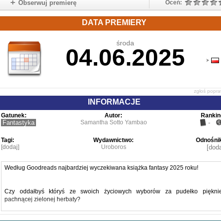
Obserwuj premierę
Oceń:
DATA PREMIERY
środa
04.06.2025
zgłoś popr
INFORMACJE
Gatunek:
Autor:
Rankin
Fantastyka
Samantha Sotto Yambao
-
Tagi:
Wydawnictwo:
Odnośnik
[dodaj]
Uroboros
[doda
Według Goodreads najbardziej wyczekiwana książka fantasy 2025 roku!
Czy oddałbyś któryś ze swoich życiowych wyborów za pudełko piękni
pachnącej zielonej herbaty?