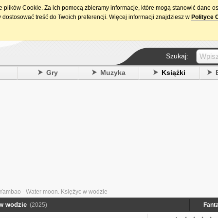
ie plików Cookie. Za ich pomocą zbieramy informacje, które mogą stanowić dane o
15. urodziny DataPremiery.pl
 dostosować treść do Twoich preferencji. Więcej informacji znajdziesz w
Polityce 
Szukaj:
y
Gry
Muzyka
Książki
Yambao - Water moon. Księżyc w wodzie
w wodzie
(2025)
Fant