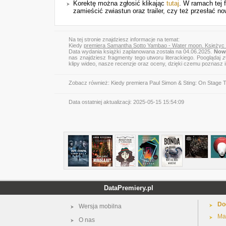
Korektę można zgłosić klikając
tutaj
. W ramach tej 
zamieścić zwiastun oraz trailer, czy też przesłać no
Na tej stronie znajdziesz informacje na temat:
Kiedy
premiera Samantha Sotto Yambao - Water moon. Księżyc
Data wydania książki zaplanowana została na 04.06.2025.
Nowa
nas znajdziesz fragmenty tego utworu literackiego. Pooglądaj
z
klipy wideo, nasze recenzje oraz oceny, dzięki czemu poznasz
Zobacz również:
Kiedy premiera Paul Simon & Sting: On Stage 
Data ostatniej aktualizacji:
2025-05-15 15:54:09
DataPremiery.pl
Do
Wersja mobilna
Ma
O nas