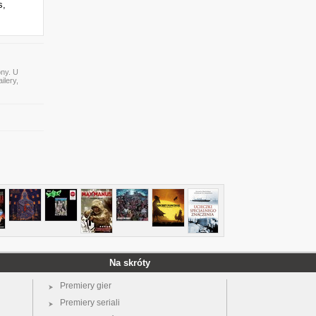
s,
ony. U
ilery,
Na skróty
Premiery gier
Premiery seriali