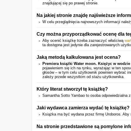
znajdującej się po prawej stronie.
Na jakiej stronie znajdę najświeższe infor
W celu przeglądnięcia najnowszych informacji nale
Czy można przyporządkować ocenę dla te
Aby ocenić książkę trzeba zaznaczyć właściwą
war
ta dostępna jest jedynie dla zarejestrowanych użyt
Jaką metodą kalkulowana jest ocena?
Premiera książki Water moon. Księżyc w wodzie
pojawieniem się ich na rynku, wyrażając w ten spo
głosów – w tym celu użytkownik powinien wybrać in
zależy przede wszystkim od stażu użytkownika.
Który literat stworzył tę książkę?
Samantha Sotto Yambao to osoba odpowiedzialna za 
Jaki wydawca zamierza wydać tę książkę?
Książka ma być wydana przez firmę Uroboros. Aby spr
Na stronie przedstawione są pomylone in