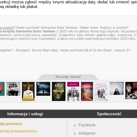
funkcji można zgłosić między innymi aktualizację daty, dodać lub zmienić opi
wą okładkę lub plakat.
 w wodzie
? Kiedy wychodzi Samantha Sotto Yambao - Water moon. Księżyc w wodzie?
 książka Samantha Sotto Yambao
z 2025 roku to główny temat tego artykułu i tej podstr
wiastun
i przeczytaj naszą zapowiedź. Znajdziesz tutaj również galerię zdjęć, zwiastuny, tra
 interesujące nowości oraz zapowiedzi, a także wszystkie nadchodzące premiery 2025 roku.
Together?
|
Avengers: Secret Wars data
|
Kiedy wychodzi All of Us Are Dead - season 2?
Recently Viewed
Informacje i usługi
Społeczność
daj premierę
Facebook
teriały prasowe/promo
Instagram