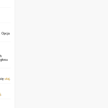
. Opcja
ch
 głosu
 się
utaj
.
j
.