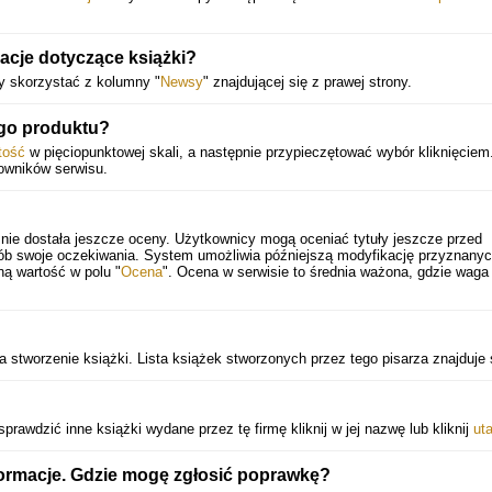
macje dotyczące książki?
ży skorzystać z kolumny "
Newsy
" znajdującej się z prawej strony.
go produktu?
tość
w pięciopunktowej skali, a następnie przypieczętować wybór kliknięciem
kowników serwisu.
nie dostała jeszcze oceny. Użytkownicy mogą oceniać tytuły jeszcze przed
sób swoje oczekiwania. System umożliwia późniejszą modyfikację przyznany
ną wartość w polu "
Ocena
". Ocena w serwisie to średnia ważona, gdzie waga
stworzenie książki. Lista książek stworzonych przez tego pisarza znajduje
awdzić inne książki wydane przez tę firmę kliknij w jej nazwę lub kliknij
uta
formacje. Gdzie mogę zgłosić poprawkę?