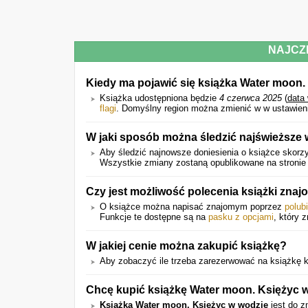
NAJCZ
Kiedy ma pojawić się książka Water moon.
Książka udostępniona będzie
4 czerwca 2025
(
data
flagi
. Domyślny region można zmienić w w ustawien
W jaki sposób można śledzić najświeższe 
Aby śledzić najnowsze doniesienia o książce skorzy
Wszystkie zmiany zostaną opublikowane na stronie 
Czy jest możliwość polecenia książki zna
O książce można napisać znajomym poprzez
polub
Funkcje te dostępne są na
pasku z opcjami
, który 
W jakiej cenie można zakupić książkę?
Aby zobaczyć ile trzeba zarezerwować na książkę kli
Chcę kupić książkę Water moon. Księżyc w 
Książka Water moon. Księżyc w wodzie
jest do z