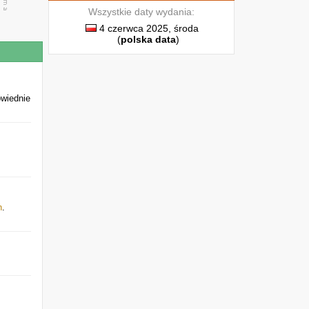
Wszystkie daty wydania:
4 czerwca 2025, środa
(
polska data
)
owiednie
h
.