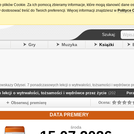
ie plików Cookie. Za ich pomocą zbieramy informacje, które mogą stanowić dane o
15. urodziny DataPremiery.pl
 dostosować treść do Twoich preferencji. Więcej informacji znajdziesz w
Polityce 
Szukaj:
y
Gry
Muzyka
Książki
wskazy Odysei. 7 ponadczasowych lekcji o wytrwałości, tożsamości i wędrówce pr
kcji o wytrwałości, tożsamości i wędrówce przez życie
(2026)
Pora
Obserwuj premierę
Ocena:
DATA PREMIERY
środa