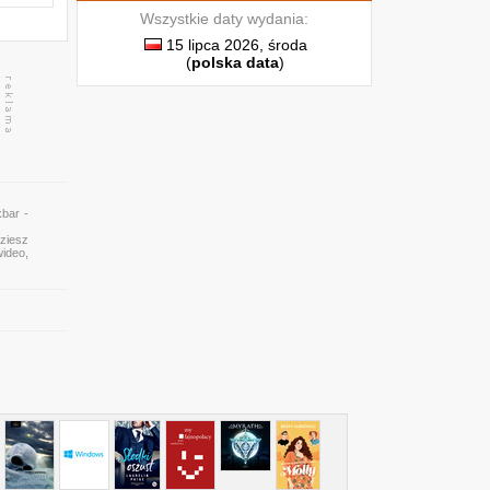
Wszystkie daty wydania:
15 lipca 2026, środa
(
polska data
)
bar -
dziesz
wideo,