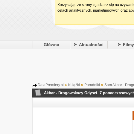
Korzystając ze strony zgadzasz się na używan
celach analitycznych, marketingowych oraz aby
Główna
Aktualności
Film
DataPremiery.pl
»
Książki
»
Poradniki
»
Sam Akbar - Drogo
Sam Akbar - Drogowskazy Odysei. 7 ponadczasowych le