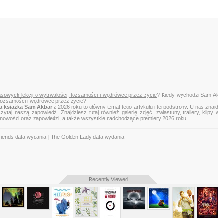
owych lekcji o wytrwałości, tożsamości i wędrówce przez życie
? Kiedy wychodzi Sam Ak
tożsamości i wędrówce przez życie?
 książka Sam Akbar
z 2026 roku to główny temat tego artykułu i tej podstrony. U nas znaj
zytaj naszą zapowiedź. Znajdziesz tutaj również galerię zdjęć, zwiastuny, trailery, klipy 
 nowości oraz zapowiedzi, a także wszystkie nadchodzące premiery 2026 roku.
iends data wydania
|
The Golden Lady data wydania
Recently Viewed