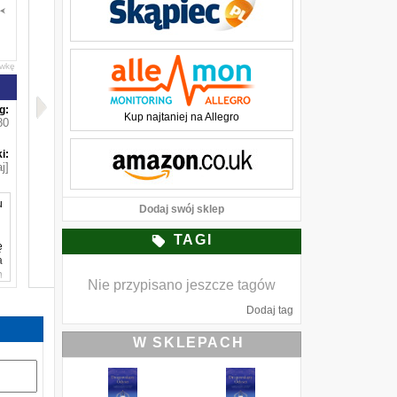
awkę
g:
Kup najtaniej na Allegro
80
i:
j]
u
Dodaj swój sklep
TAGI
ę
a
h
Nie przypisano jeszcze tagów
ę
Dodaj tag
o
W SKLEPACH