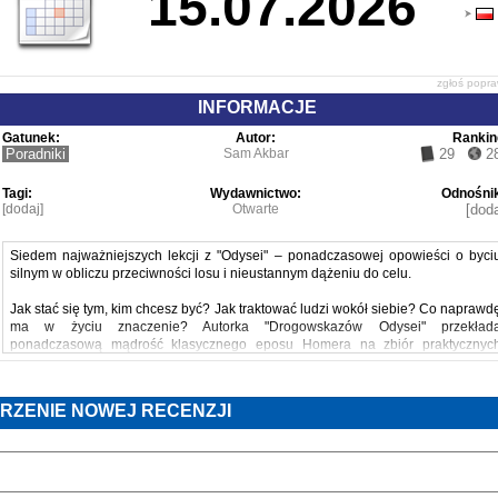
15.07.2026
zgłoś popr
INFORMACJE
Gatunek:
Autor:
Rankin
Poradniki
Sam Akbar
29
2
Tagi:
Wydawnictwo:
Odnośnik
[dodaj]
Otwarte
[doda
Siedem najważniejszych lekcji z "Odysei" – ponadczasowej opowieści o byci
silnym w obliczu przeciwności losu i nieustannym dążeniu do celu.
Jak stać się tym, kim chcesz być? Jak traktować ludzi wokół siebie? Co naprawd
ma w życiu znaczenie? Autorka "Drogowskazów Odysei" przekład
ponadczasową mądrość klasycznego eposu Homera na zbiór praktycznyc
wskazówek, które dodają otuchy i pomagają w codziennym życiu. Dowiesz si
między innymi:
RZENIE NOWEJ RECENZJI
1) jak rozpoznać "efekt Kalipso", który pojawia się, gdy dostosowujemy się d
ograniczających nas okoliczności i tracimy motywację;
2) jak odnaleźć w sobie "wewnętrzną Atenę" i zostać dobrym mentorem;