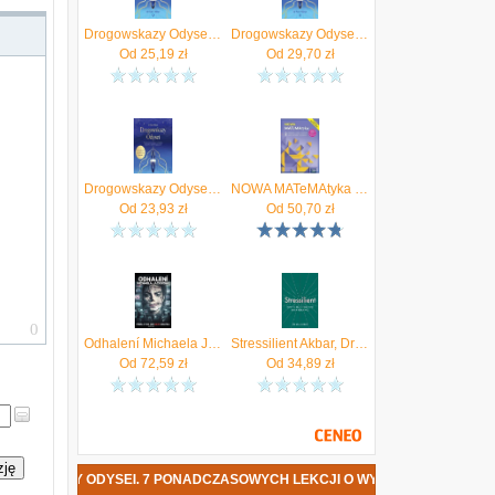
i
Drogowskazy Odysei. 7 ponadczasowych lekcji o wytrwałości, tożsamości i wędrówce przez życie
Drogowskazy Odysei. 7 ponadczasowych lekcji o wytrwałości, tożsamości i wędrówce przez życie
Od
25,19
zł
Od
29,70
zł
ą
i
a
ą
Drogowskazy Odysei. 7 ponadczasowych lekcji o wytrwałości, tożsamości i wędrówce przez życie (audiobook)
NOWA MATeMAtyka 2. Liceum i technikum. Podręcznik. Zakres podstawowy i rozszerzony. Nowość 2025
Od
23,93
zł
Od
50,70
zł
Odhalení Michaela Jacksona
Stressilient Akbar, Dr Sam
Od
72,59
zł
Od
34,89
zł
zję
DYSEI. 7 PONADCZASOWYCH LEKCJI O WYTRWAŁOŚCI, TOŻSAMOŚCI I WĘ