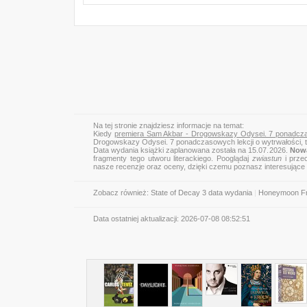
Na tej stronie znajdziesz informacje na temat:
Kiedy
premiera Sam Akbar - Drogowskazy Odysei. 7 ponadczas
Drogowskazy Odysei. 7 ponadczasowych lekcji o wytrwałości, 
Data wydania książki zaplanowana została na 15.07.2026.
Nowa
fragmenty tego utworu literackiego. Pooglądaj
zwiastun
i przec
nasze recenzje oraz oceny, dzięki czemu poznasz interesujące
Zobacz również:
State of Decay 3 data wydania
|
Honeymoon Fr
Data ostatniej aktualizacji:
2026-07-08 08:52:51