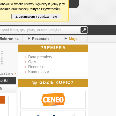
Logowanie
sobowe w świetle ustawy. Wykorzystujemy je w
Cookies
oraz naszej
Polityce Prywatności
.
Zrozumiałem i zgadzam się
Elektronika
Pozostałe
Moje
PREMIERA
Data premiery
Opis
Recenzje
Komentarze
zez życie
»
Napisz recenzję
dniki
GDZIE KUPIĆ?