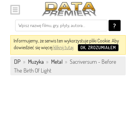
?
Informujemy, że serwis ten wykorzystuje pliki Cookie. Aby
dowiedzieć się więcej
kliknij tutaj
.
OK, ZROZUMIAŁEM
DP
»
Muzyka
»
Metal
»
Sacriversum - Before
The Birth Of Light