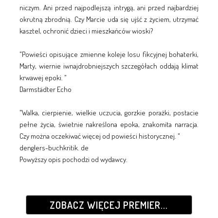
niczym. Ani przed najpodlejszą intrygą, ani przed najbardziej
okrutną zbrodnią. Czy Marcie uda się ujść z życiem, utrzymać
kasztel, ochronić dzieci i mieszkańców wioski?
"Powieści opisujące zmienne koleje losu fikcyjnej bohaterki,
Marty, wiernie iwnajdrobniejszych szczegółach oddają klimat
krwawej epoki. "
Darmstädter Echo
"Walka, cierpienie, wielkie uczucia, gorzkie porażki, postacie
pełne życia, świetnie nakreślona epoka, znakomita narracja.
Czy można oczekiwać więcej od powieści historycznej. "
denglers-buchkritik. de
Powyższy opis pochodzi od wydawcy.
ZOBACZ WIĘCEJ PREMIER...