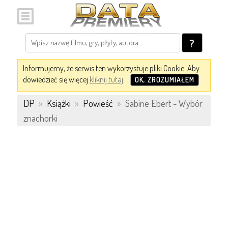
?
Informujemy, że serwis ten wykorzystuje pliki Cookie. Aby
dowiedzieć się więcej
kliknij tutaj
.
OK, ZROZUMIAŁEM
DP
»
Książki
»
Powieść
»
Sabine Ebert - Wybór
znachorki