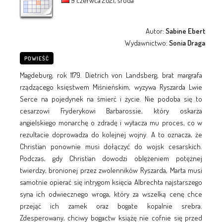
9 czerwca 2021, środa
Autor:
Sabine Ebert
Wydawnictwo:
Sonia Draga
POWIEŚĆ
Magdeburg, rok 1179. Dietrich von Landsberg, brat margrafa
rządzącego księstwem Miśnieńskim, wyzywa Ryszarda Lwie
Serce na pojedynek na śmierć i życie. Nie podoba się to
cesarzowi Fryderykowi Barbarossie, który oskarża
angielskiego monarchę o zdradę i wytacza mu proces, co w
rezultacie doprowadza do kolejnej wojny. A to oznacza, że
Christian ponownie musi dołączyć do wojsk cesarskich.
Podczas, gdy Christian dowodzi oblężeniem potężnej
twierdzy, bronionej przez zwolenników Ryszarda, Marta musi
samotnie opierać się intrygom księcia Albrechta najstarszego
syna ich odwiecznego wroga, który za wszelką cenę chce
przejąć ich zamek oraz bogate kopalnie srebra.
Zdesperowany, chciwy bogactw książę nie cofnie się przed