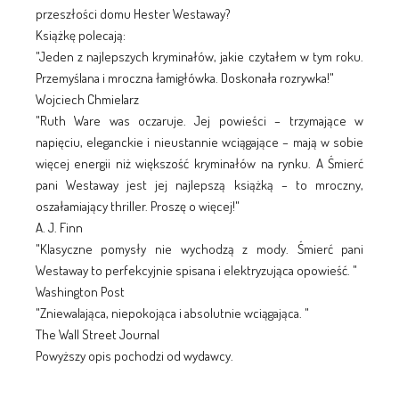
przeszłości domu Hester Westaway?
Książkę polecają:
"Jeden z najlepszych kryminałów, jakie czytałem w tym roku.
Przemyślana i mroczna łamigłówka. Doskonała rozrywka!"
Wojciech Chmielarz
"Ruth Ware was oczaruje. Jej powieści – trzymające w
napięciu, eleganckie i nieustannie wciągające – mają w sobie
więcej energii niż większość kryminałów na rynku. A Śmierć
pani Westaway jest jej najlepszą książką – to mroczny,
oszałamiający thriller. Proszę o więcej!"
A. J. Finn
"Klasyczne pomysły nie wychodzą z mody. Śmierć pani
Westaway to perfekcyjnie spisana i elektryzująca opowieść. "
Washington Post
"Zniewalająca, niepokojąca i absolutnie wciągająca. "
The Wall Street Journal
Powyższy opis pochodzi od wydawcy.