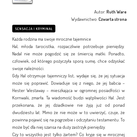
Autor:
Ruth Ware
Wydawnictwo:
Czwarta strona
SENSACJA I KRYMINAŁ
Każda rodzina ma swoje mroczne tajemnice
Hal, młoda tarocistka, rozpaczliwie potrzebuje pieniędzy.
Nadal nie może pogodzić się ze śmiercią matki. Ponadto,
człowiek, od którego pożyczyła sporą sumę, chce odzyskać
swoje należności.
Gdy Hal otrzymuje tajemniczy list, wydaje się, że jej sytuacja
może się poprawić. Dowiaduje się z niego, że jej babcia –
Hester Westaway – mieszkająca w ogromnej posiadłości w
Kornwalii, zmarła. Ta wiadomość budzi wątpliwości Hal. Jest
przekonana, że jej dziadkowie nie żyją już od ponad
dwudziestu lat. Mimo że nie może w to uwierzyć, czuje, że
powinna pojawić się na pogrzebie i odczytaniu testamentu. To
może być dla niej szansa na duży zastrzyk pieniędzy.
Czy to wszystko jest tylko żartem? Co kryje się w mrocznej