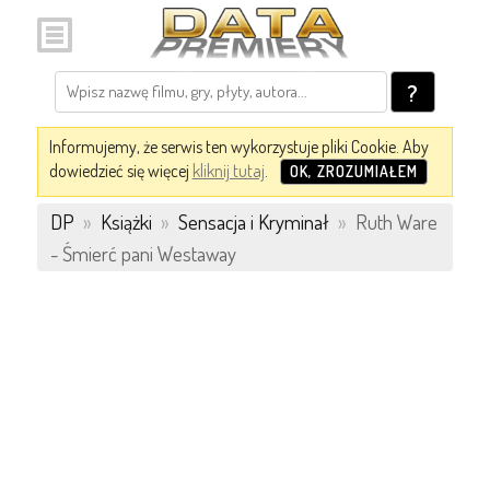
?
Informujemy, że serwis ten wykorzystuje pliki Cookie. Aby
dowiedzieć się więcej
kliknij tutaj
.
OK, ZROZUMIAŁEM
DP
»
Książki
»
Sensacja i Kryminał
»
Ruth Ware
- Śmierć pani Westaway