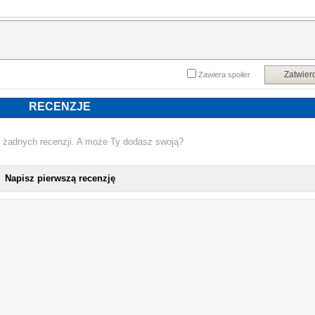
Zatwier
Zawiera spoiler
RECENZJE
 żadnych recenzji. A może Ty dodasz swoją?
Napisz pierwszą recenzję
NOWA KSIĄ