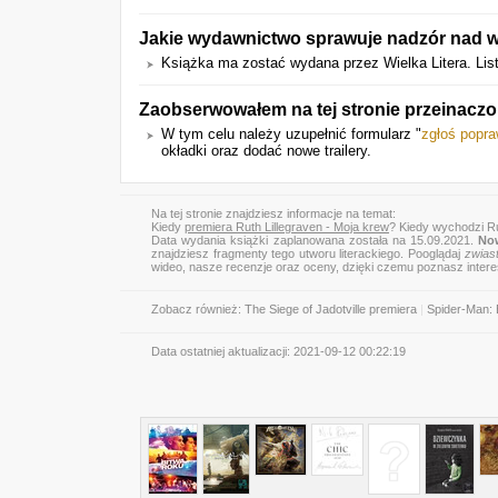
Jakie wydawnictwo sprawuje nadzór nad w
Książka ma zostać wydana przez Wielka Litera. Lis
Zaobserwowałem na tej stronie przeinacz
W tym celu należy uzupełnić formularz "
zgłoś popr
okładki oraz dodać nowe trailery.
Na tej stronie znajdziesz informacje na temat:
Kiedy
premiera Ruth Lillegraven - Moja krew
? Kiedy wychodzi Rut
Data wydania książki zaplanowana została na 15.09.2021.
Now
znajdziesz fragmenty tego utworu literackiego. Pooglądaj
zwias
wideo, nasze recenzje oraz oceny, dzięki czemu poznasz inter
Zobacz również:
The Siege of Jadotville premiera
|
Spider-Man: 
Data ostatniej aktualizacji:
2021-09-12 00:22:19