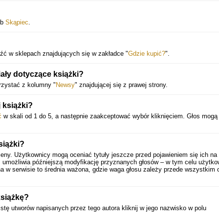
ub
Skąpiec
.
źć w sklepach znajdujących się w zakładce "
Gdzie kupić?
".
ały dotyczące książki?
rzystać z kolumny "
Newsy
" znajdującej się z prawej strony.
 książki?
ć
w skali od 1 do 5, a następnie zaakceptować wybór kliknięciem. Głos mogą
siążki?
ceny. Użytkownicy mogą oceniać tytuły jeszcze przed pojawieniem się ich na 
 umożliwia późniejszą modyfikację przyznanych głosów – w tym celu użytko
a w serwisie to średnia ważona, gdzie waga głosu zależy przede wszystkim 
książkę?
listę utworów napisanych przez tego autora kliknij w jego nazwisko w polu