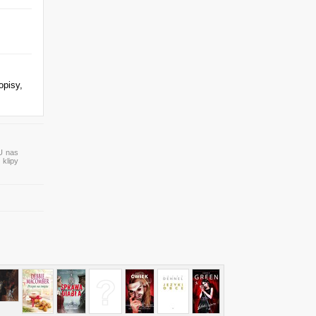
opisy,
 U nas
 klipy