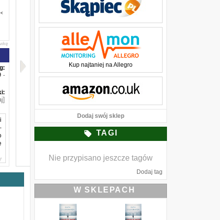
awkę
Kup najtaniej na Allegro
g:
-
i:
j]
Dodaj swój sklep
i
–
TAGI
o
e
Nie przypisano jeszcze tagów
y
,
Dodaj tag
e
h
W SKLEPACH