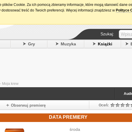
ie plików Cookie. Za ich pomocą zbieramy informacje, które mogą stanowić dane o
15. urodziny DataPremiery.pl
 dostosować treść do Twoich preferencji. Więcej informacji znajdziesz w
Polityce 
Szukaj:
y
Gry
Muzyka
Książki
 - Moja krew
Audi
Obserwuj premierę
Oceń:
DATA PREMIERY
środa