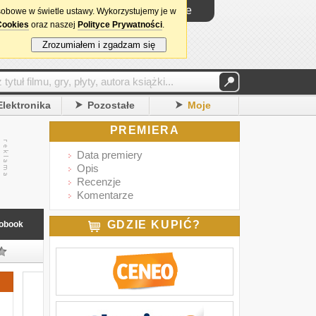
Logowanie
sobowe w świetle ustawy. Wykorzystujemy je w
Cookies
oraz naszej
Polityce Prywatności
.
Zrozumiałem i zgadzam się
Elektronika
Pozostałe
Moje
PREMIERA
Data premiery
Opis
Recenzje
Komentarze
GDZIE KUPIĆ?
obook