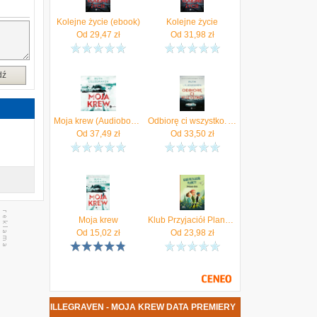
Kolejne życie (ebook)
Kolejne życie
Od
29,47
zł
Od
31,98
zł
dź
Moja krew (Audiobook)
Odbiorę ci wszystko. Audiobook (Audiobook)
Od
37,49
zł
Od
33,50
zł
Moja krew
Klub Przyjaciół Planety. Znikająca chata Widnokrąg
Od
15,02
zł
Od
23,98
zł
ŻKA RUTH LILLEGRAVEN - MOJA KREW DATA PREMIERY