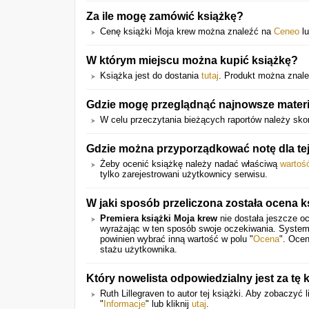
Za ile mogę zamówić książkę?
Cenę książki Moja krew można znaleźć na
Ceneo
l
W którym miejscu można kupić książkę?
Książka jest do dostania
tutaj
. Produkt można znale
Gdzie mogę przeglądnąć najnowsze materi
W celu przeczytania bieżących raportów należy sko
Gdzie można przyporządkować notę dla tej
Żeby ocenić książkę należy nadać właściwą
wartoś
tylko zarejestrowani użytkownicy serwisu.
W jaki sposób przeliczona została ocena k
Premiera książki Moja krew
nie dostała jeszcze o
wyrażając w ten sposób swoje oczekiwania. System
powinien wybrać inną wartość w polu "
Ocena
". Ocen
stażu użytkownika.
Który nowelista odpowiedzialny jest za tę 
Ruth Lillegraven to autor tej książki. Aby zobaczyć 
"
Informacje
" lub kliknij
utaj
.