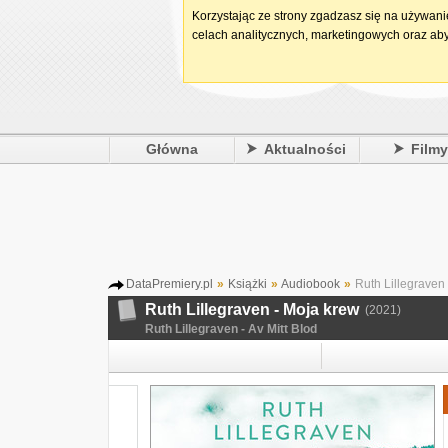
Korzystając ze strony zgadzasz się na używan
celach analitycznych, marketingowych oraz aby
Główna
Aktualności
Film
DataPremiery.pl
»
Książki
»
Audiobook
»
Ruth Lillegraven
Ruth Lillegraven - Moja krew
(2021)
Ruth Lillegraven - Av Mitt Blod