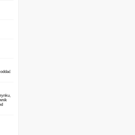
 oddać
rynku,
wnik
od