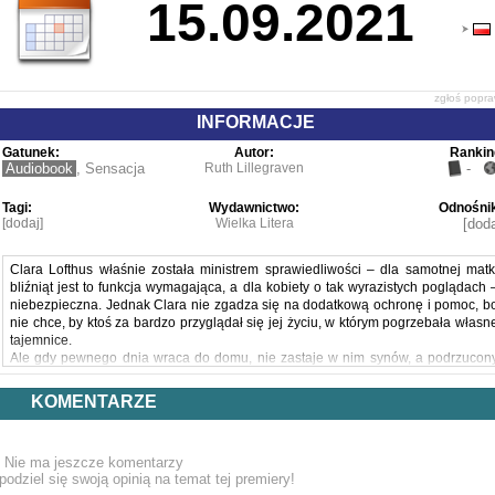
15.09.2021
zgłoś popr
INFORMACJE
Gatunek:
Autor:
Rankin
Audiobook
,
Sensacja
Ruth Lillegraven
-
Tagi:
Wydawnictwo:
Odnośnik
[dodaj]
Wielka Litera
[doda
Clara Lofthus właśnie została ministrem sprawiedliwości – dla samotnej matk
bliźniąt jest to funkcja wymagająca, a dla kobiety o tak wyrazistych poglądach 
niebezpieczna. Jednak Clara nie zgadza się na dodatkową ochronę i pomoc, b
nie chce, by ktoś za bardzo przyglądał się jej życiu, w którym pogrzebała własn
tajemnice.
Ale gdy pewnego dnia wraca do domu, nie zastaje w nim synów, a podrzucon
list mówi, że chłopcy zginą, jeżeli poinformuje kogoś o ich porwaniu. Czas ucieka
a Clara musi podjąć się najtrudniejszego w życiu zadania – samodzielni
KOMENTARZE
odszukać dzieci, klucząc wśród meandrów rodzinnych tragedii, niezałatwionyc
spraw i grzechów przeszłości. Czy życie dzieci będzie ceną za jej grzechy?
Mocna historia, rosnące napięcie, porażające zakończenie.
Nie ma jeszcze komentarzy
Powyższy opis pochodzi od wydawcy.
podziel się swoją opinią na temat tej premiery!