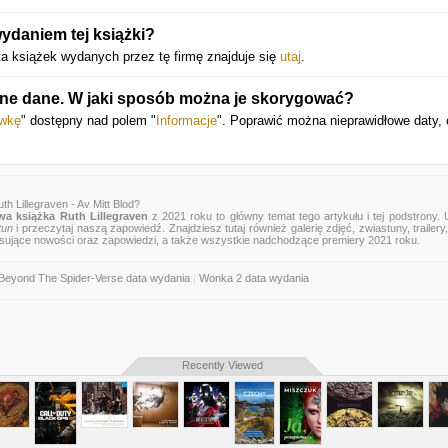
ydaniem tej książki?
ta książek wydanych przez tę firmę znajduje się
utaj
.
one dane. W jaki sposób można je skorygować?
awkę
" dostępny nad polem "
Informacje
". Poprawić można nieprawidłowe daty, 
h Lillegraven - Av Mitt Blod?
a książka Ruth Lillegraven
z 2021 roku to główny temat tego artykułu i tej podstrony.
tun
i przeczytaj naszą zapowiedź. Znajdziesz tutaj również galerię zdjęć, zwiastuny, trailery,
esujące nowości oraz zapowiedzi, a także wszystkie nadchodzące premiery 2021 roku.
Beyond The Spider-Verse data wydania
|
Wonka 2 data wydania
Recently Viewed