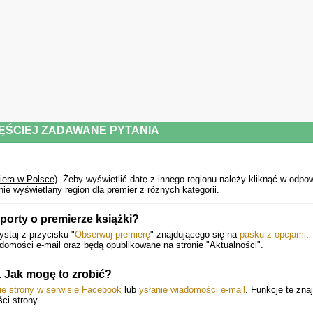
ĘŚCIEJ ZADAWANE PYTANIA
iera w Polsce
).
Żeby wyświetlić datę z innego regionu należy kliknąć w odpo
e wyświetlany region dla premier z różnych kategorii.
porty o premierze książki?
staj z przycisku "
Obserwuj premierę
" znajdującego się na
pasku z opcjami
.
mości e-mail oraz będą opublikowane na stronie "Aktualności".
Jak mogę to zrobić?
ie strony w serwisie Facebook
lub
ysłanie wiadomości e-mail
. Funkcje te znaj
ści strony.