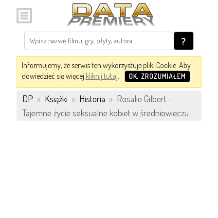
?
Informujemy, że serwis ten wykorzystuje pliki Cookie. Aby
dowiedzieć się więcej
kliknij tutaj
.
OK, ZROZUMIAŁEM
DP
»
Książki
»
Historia
»
Rosalie Gilbert -
Tajemne życie seksualne kobiet w średniowieczu