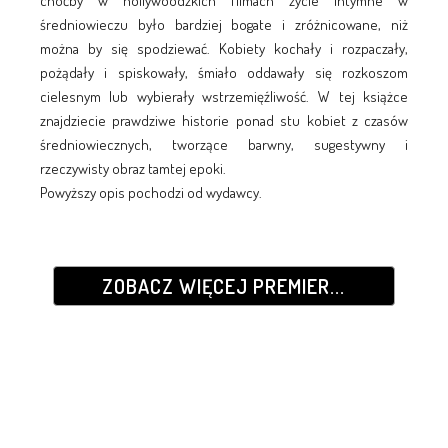
choćby w hollywoodzkich filmach życie intymne w
średniowieczu było bardziej bogate i zróżnicowane, niż
można by się spodziewać. Kobiety kochały i rozpaczały,
pożądały i spiskowały, śmiało oddawały się rozkoszom
cielesnym lub wybierały wstrzemięźliwość. W tej książce
znajdziecie prawdziwe historie ponad stu kobiet z czasów
średniowiecznych, tworzące barwny, sugestywny i
rzeczywisty obraz tamtej epoki.
Powyższy opis pochodzi od wydawcy.
ZOBACZ WIĘCEJ PREMIER...