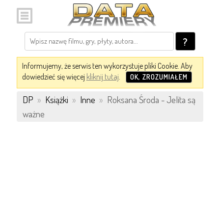
?
Informujemy, że serwis ten wykorzystuje pliki Cookie. Aby
dowiedzieć się więcej
kliknij tutaj
.
OK, ZROZUMIAŁEM
DP
»
Książki
»
Inne
»
Roksana Środa - Jelita są
ważne