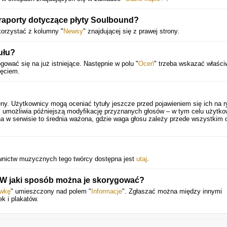
 raporty dotyczące płyty Soulbound?
orzystać z kolumny "
Newsy
" znajdującej się z prawej strony.
ułu?
gować się na już istniejące. Następnie w polu "
Oceń
" trzeba wskazać właści
ięciem.
ny. Użytkownicy mogą oceniać tytuły jeszcze przed pojawieniem się ich na r
 umożliwia późniejszą modyfikację przyznanych głosów – w tym celu użytko
a w serwisie to średnia ważona, gdzie waga głosu zależy przede wszystkim 
awnictw muzycznych tego twórcy dostępna jest
utaj
.
. W jaki sposób można je skorygować?
awkę
" umieszczony nad polem "
Informacje
". Zgłaszać można między innymi
k i plakatów.