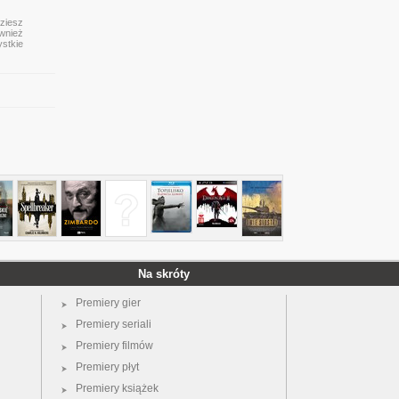
dziesz
ównież
ystkie
Na skróty
Premiery gier
Premiery seriali
Premiery filmów
Premiery płyt
Premiery książek