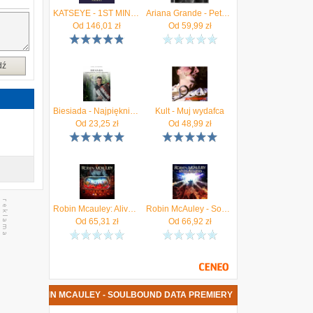
KATSEYE - 1ST MINI ALBUM (SIS (Soft Is Strong))
Ariana Grande - Petal (CD)
Od
146,01
zł
Od
59,99
zł
dź
Biesiada - Najpiękniejsze utwory biesiadne
Kult - Muj wydafca
Od
23,25
zł
Od
48,99
zł
Robin Mcauley: Alive [CD]
Robin McAuley - Soulbound (CD)
Od
65,31
zł
Od
66,92
zł
PŁYTA ROBIN MCAULEY - SOULBOUND DATA PREMIERY