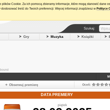
ie plików Cookie. Za ich pomocą zbieramy informacje, które mogą stanowić dane o
15. urodziny DataPremiery.pl
 dostosować treść do Twoich preferencji. Więcej informacji znajdziesz w
Polityce 
Szukaj:
y
Gry
Muzyka
Książki
lbound
M
Obserwuj premierę
Oceń:
DATA PREMIERY
piątek