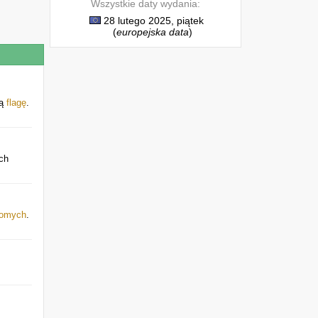
Wszystkie daty wydania:
28 lutego 2025, piątek
(
europejska data
)
ią
flagę
.
ch
jomych
.