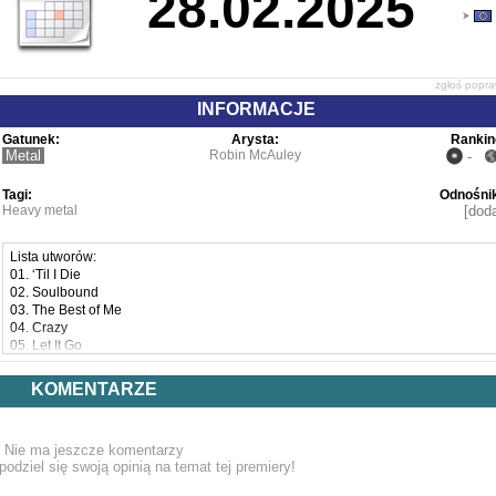
28.02.2025
zgłoś popr
INFORMACJE
Gatunek:
Arysta:
Rankin
Metal
Robin McAuley
-
Tagi:
Odnośnik
Heavy metal
[doda
Lista utworów:
01. ‘Til I Die
02. Soulbound
03. The Best of Me
04. Crazy
05. Let It Go
06. Wonders of the World
07. One Good Reason
KOMENTARZE
08. Bloody Bruised and Beautiful
09. Paradise
10. Born To Die
Nie ma jeszcze komentarzy
11. There Was A Man
podziel się swoją opinią na temat tej premiery!
12. Crazy [Alternative Mix version] [Japanese bonus]