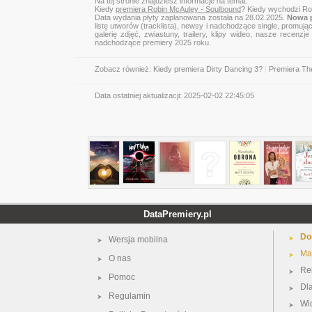
Na tej stronie znajdziesz informacje na temat:
Kiedy
premiera Robin McAuley - Soulbound
? Kiedy wychodzi Ro
Data wydania płyty zaplanowana została na 28.02.2025.
Nowa p
listę utworów (tracklista), newsy i nadchodzące single, promują
galerię zdjęć, zwiastuny, trailery, klipy wideo, nasze recen
nadchodzące premiery 2025 roku.
Zobacz również:
Kiedy premiera Dirty Dancing 3?
|
Premiera T
Data ostatniej aktualizacji:
2025-02-02 22:45:05
DataPremiery.pl
Do
Wersja mobilna
Ma
O nas
Re
Pomoc
Dl
Regulamin
Wi