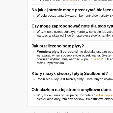
Na jakiej stronie mogę przeczytać bieżące
W celu poczytania świeżych komunikatów należy sk
Czy mogę zaproponować notę dla tego tyt
W tym celu trzeba założyć konto w serwisie lub zalo
wartość w skali od 1 do 5 i przypieczętować ją klikn
Jak przeliczono notę płyty?
Premiera płyty Soulbound
nie dostała jeszcze oce
wyrażając w ten sposób swoje oczekiwania. System
powinien wybrać inną wartość w polu "
Ocena
". Ocen
stażu użytkownika.
Który muzyk stworzył płytę Soulbound?
Robin McAuley jest twórcą płyty. Lista innych wyd
Odnalazłem na tej stronie omyłkowe dane
W tym celu należy uzupełnić formularz "
zgłoś popr
nieaktualne daty, zmiany opisów, zwiastunów, okłade