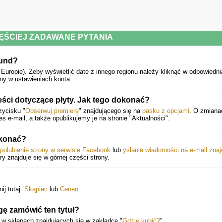
ĘŚCIEJ ZADAWANE PYTANIA
ound?
 Europie).
Żeby wyświetlić datę z innego regionu należy kliknąć w odpowiedn
ny w ustawieniach konta.
ści dotyczące płyty. Jak tego dokonać?
zycisku "
Obserwuj premierę
" znajdującego się na
pasku z opcjami
. O zmiana
e-mail, a także opublikujemy je na stronie "Aktualności".
okonać?
polubienie strony w serwisie Facebook
lub
ysłanie wiadomości na e-mail zna
óry znajduje się w górnej części strony.
ij tutaj:
Skąpiec
lub
Ceneo
.
ę zamówić ten tytuł?
 w sklepach znajdujących się w zakładce "
Gdzie kupić?
".