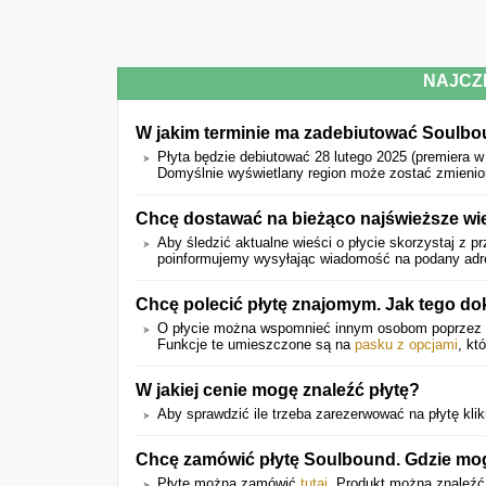
NAJCZ
W jakim terminie ma zadebiutować Soulb
Płyta będzie debiutować 28 lutego 2025 (premiera w
Domyślnie wyświetlany region może zostać zmienio
Chcę dostawać na bieżąco najświeższe wie
Aby śledzić aktualne wieści o płycie skorzystaj z pr
poinformujemy wysyłając wiadomość na podany adres 
Chcę polecić płytę znajomym. Jak tego d
O płycie można wspomnieć innym osobom poprzez
Funkcje te umieszczone są na
pasku z opcjami
, kt
W jakiej cenie mogę znaleźć płytę?
Aby sprawdzić ile trzeba zarezerwować na płytę klikn
Chcę zamówić płytę Soulbound. Gdzie mog
Płytę można zamówić
tutaj
. Produkt można znaleźć