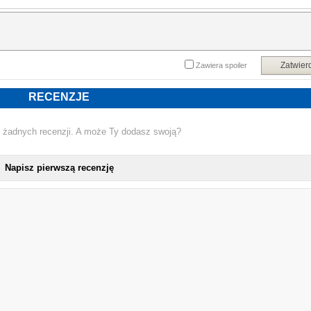
Zatwier
Zawiera spoiler
RECENZJE
 żadnych recenzji. A może Ty dodasz swoją?
Napisz pierwszą recenzję
NOWA 