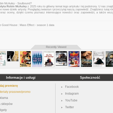
bin McAuley - Soulbound?
łyta Robin McAuley
z 2025 roku to główny temat tego artykułu i tej podstrony. U nas znaj
ce nowe dzieło artysty. Pooglądaj
zwiastun
i przeczytaj naszą zapowiedź. Znajdziesz tutaj r
zje oraz oceny, dzięki czemu poznasz interesujące nowości oraz zapowiedzi, a także wsz
he Good House
|
Mass Effect - season 1 data
Recently Viewed
Informacje i usługi
Społeczność
daj premierę
Facebook
teriały prasowe/promo
Instagram
klama
YouTube
a sklepów
Twitter
dgety