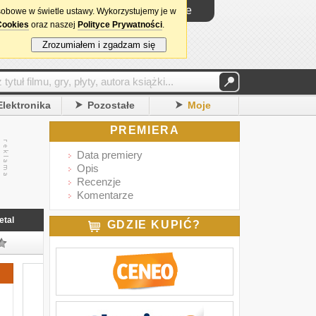
Logowanie
sobowe w świetle ustawy. Wykorzystujemy je w
Cookies
oraz naszej
Polityce Prywatności
.
Zrozumiałem i zgadzam się
Elektronika
Pozostałe
Moje
PREMIERA
Data premiery
Opis
Recenzje
Komentarze
etal
GDZIE KUPIĆ?