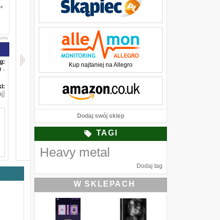
awkę
g:
Kup najtaniej na Allegro
-
i:
j]
Dodaj swój sklep
TAGI
Heavy metal
Dodaj tag
W SKLEPACH