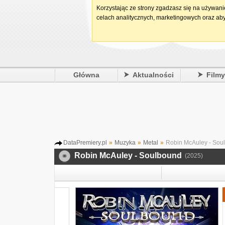
Korzystając ze strony zgadzasz się na używan
celach analitycznych, marketingowych oraz aby
Główna
Aktualności
Film
DataPremiery.pl
»
Muzyka
»
Metal
»
Robin McAuley - Sou
Robin McAuley - Soulbound
(2025)