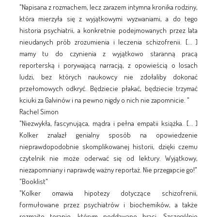
"Napisana z rozmachem, lecz zarazem intymna kronika rodziny,
która mierzyła się z wyjątkowymi wyzwaniami, a do tego
historia psychiatrii, a konkretnie podejmowanych przez lata
nieudanych prób zrozumienia i leczenia schizofrenii. [... ]
mamy tu do czynienia z wyjątkowo staranną pracą
reporterską i porywającą narracją, z opowieścią o losach
ludzi, bez których naukowcy nie zdołaliby dokonać
przełomowych odkryć. Będziecie płakać, będziecie trzymać
kciuki za Galvinów i na pewno nigdy o nich nie zapomnicie. "
Rachel Simon
"Niezwykła, fascynująca, mądra i pełna empatii książka. [... ]
Kolker znalazł genialny sposób na opowiedzenie
nieprawdopodobnie skomplikowanej historii, dzięki czemu
czytelnik nie może oderwać się od lektury. Wyjątkowy,
niezapomniany i naprawdę ważny reportaż. Nie przegapcie go!"
"Booklist"
"Kolker omawia hipotezy dotyczące schizofrenii,
formułowane przez psychiatrów i biochemików, a także
rozmaite terapie, którym poddawano braci. Szczególnie