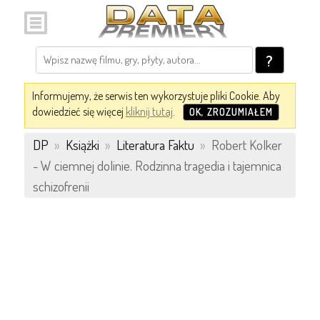
?
Informujemy, że serwis ten wykorzystuje pliki Cookie. Aby
dowiedzieć się więcej
kliknij tutaj
.
OK, ZROZUMIAŁEM
DP
»
Książki
»
Literatura Faktu
»
Robert Kolker
- W ciemnej dolinie. Rodzinna tragedia i tajemnica
schizofrenii