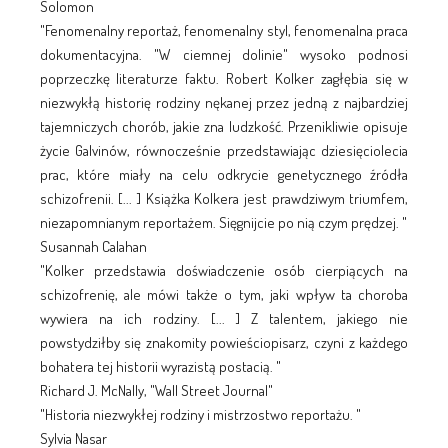
Solomon
"Fenomenalny reportaż, fenomenalny styl, fenomenalna praca
dokumentacyjna. "W ciemnej dolinie" wysoko podnosi
poprzeczkę literaturze faktu. Robert Kolker zagłębia się w
niezwykłą historię rodziny nękanej przez jedną z najbardziej
tajemniczych chorób, jakie zna ludzkość. Przenikliwie opisuje
życie Galvinów, równocześnie przedstawiając dziesięciolecia
prac, które miały na celu odkrycie genetycznego źródła
schizofrenii. [... ] Książka Kolkera jest prawdziwym triumfem,
niezapomnianym reportażem. Sięgnijcie po nią czym prędzej. "
Susannah Calahan
"Kolker przedstawia doświadczenie osób cierpiących na
schizofrenię, ale mówi także o tym, jaki wpływ ta choroba
wywiera na ich rodziny. [... ] Z talentem, jakiego nie
powstydziłby się znakomity powieściopisarz, czyni z każdego
bohatera tej historii wyrazistą postacią. "
Richard J. McNally, "Wall Street Journal"
"Historia niezwykłej rodziny i mistrzostwo reportażu. "
Sylvia Nasar