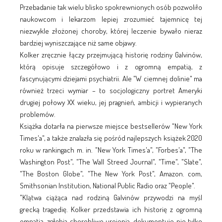
Przebadanie tak wielu blisko spokrewnionych osób pozwoliło
naukowcom i lekarzom lepiej zrozumieć tajemnicę tej
niezwykle złożonej choroby, której leczenie bywało nieraz
bardziej wyniszczające niż same objawy.
Kolker zręcznie łączy przejmującą historię rodziny Galvinów,
którą opisuje szczegółowo i z ogromną empatią, z
fascynującymi dziejami psychiatrii. Ale "W ciemnej dolinie" ma
również trzeci wymiar – to socjologiczny portret Ameryki
drugiej połowy XX wieku, jej pragnień, ambicji i wypieranych
problemów.
Książka dotarła na pierwsze miejsce bestsellerów "New York
Times'a", a także znalazła się pośród najlepszych książek 2020
roku w rankingach m. in. "New York Times'a", "Forbes'a", "The
Washington Post", "The Wall Streed Journal", "Time", "Slate",
"The Boston Globe", "The New York Post", Amazon. com,
Smithsonian Institution, National Public Radio oraz "People".
"Klątwa ciążąca nad rodziną Galvinów przywodzi na myśl
grecką tragedię. Kolker przedstawia ich historię z ogromną
empatią, zgłębia chorobliwe urojenia, dokumentuje nie tylko