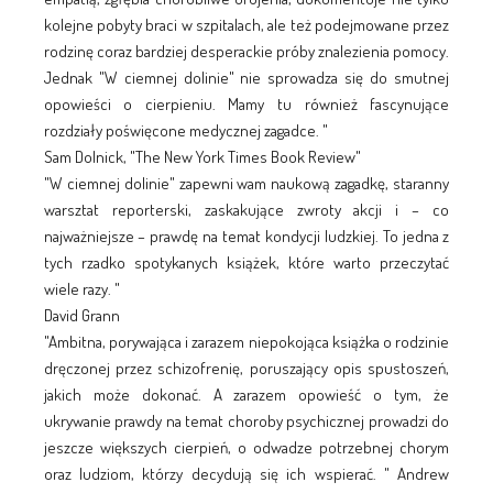
kolejne pobyty braci w szpitalach, ale też podejmowane przez
rodzinę coraz bardziej desperackie próby znalezienia pomocy.
Jednak "W ciemnej dolinie" nie sprowadza się do smutnej
opowieści o cierpieniu. Mamy tu również fascynujące
rozdziały poświęcone medycznej zagadce. "
Sam Dolnick, "The New York Times Book Review"
"W ciemnej dolinie" zapewni wam naukową zagadkę, staranny
warsztat reporterski, zaskakujące zwroty akcji i – co
najważniejsze – prawdę na temat kondycji ludzkiej. To jedna z
tych rzadko spotykanych książek, które warto przeczytać
wiele razy. "
David Grann
"Ambitna, porywająca i zarazem niepokojąca książka o rodzinie
dręczonej przez schizofrenię, poruszający opis spustoszeń,
jakich może dokonać. A zarazem opowieść o tym, że
ukrywanie prawdy na temat choroby psychicznej prowadzi do
jeszcze większych cierpień, o odwadze potrzebnej chorym
oraz ludziom, którzy decydują się ich wspierać. " Andrew