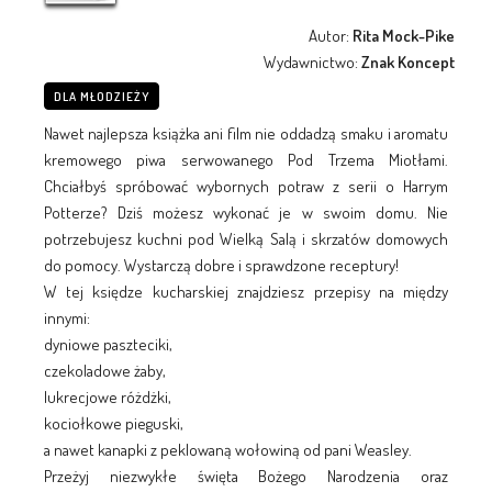
Autor:
Rita Mock-Pike
Wydawnictwo:
Znak Koncept
DLA MŁODZIEŻY
Nawet najlepsza książka ani film nie oddadzą smaku i aromatu
kremowego piwa serwowanego Pod Trzema Miotłami.
Chciałbyś spróbować wybornych potraw z serii o Harrym
Potterze? Dziś możesz wykonać je w swoim domu. Nie
potrzebujesz kuchni pod Wielką Salą i skrzatów domowych
do pomocy. Wystarczą dobre i sprawdzone receptury!
W tej księdze kucharskiej znajdziesz przepisy na między
innymi:
dyniowe paszteciki,
czekoladowe żaby,
lukrecjowe różdżki,
kociołkowe pieguski,
a nawet kanapki z peklowaną wołowiną od pani Weasley.
Przeżyj niezwykłe święta Bożego Narodzenia oraz