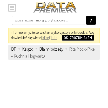
?
Informujemy, że serwis ten wykorzystuje pliki Cookie. Aby
dowiedzieć się więcej
kliknij tutaj
.
OK, ZROZUMIAŁEM
DP
»
Książki
»
Dla młodzieży
»
Rita Mock-Pike
- Kuchnia Hogwartu