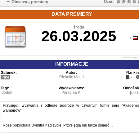
Obserwuj premierę
Oceń:
DATA PREMIERY
środa
26.03.2025
zgłoś popr
INFORMACJE
Gatunek:
Autor:
Rankin
Inne
Richelle Mead
-
Tagi:
Wydawnictwo:
Odnośnik
[dodaj]
Poradnia K.
[doda
Przysięgi, wyzwania i odległe podróże w czwartym tomie serii "Akademi
wampirów".
Rose pokochala Dymitra nad życie. Przysięgła mu także śmierć…