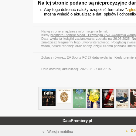
Na tej stronie podane są nieprecyzyjne da
Aby tego dokonać należy uzupełnić formularz "
zgło
można wnieść o aktualizacje dat, opisów i odnośnik
Na tej stronie znajdziesz informacje na temat:
Kiedy
premiera Richelle Mead - Przysięga krwi. Akademia wamp
Data wydania książki zaplanowana została na 26.03.2025.
No
znajdziesz fragmenty tego utworu literackiego. Pooglądaj
zwias
wideo, nasze recenzje oraz oceny, dzięki czemu poznasz inter
Zobacz również:
EA Sports FC 27 data wydania
|
Kiedy premier
Data ostatniej aktualizacji:
2025-03-27 00:29:15
DataPremiery.pl
Do
Wersja mobilna