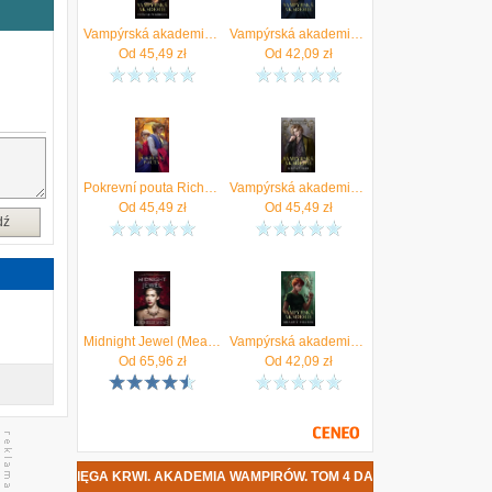
ł
.
Vampýrská akademie 3 - Stínem políbená Richelle Mead
Vampýrská akademie Richelle Mead
e
Od
45,49
zł
Od
42,09
zł
y
ę
ą
o
Pokrevní pouta Richelle Mead
Vampýrská akademie 4 - Krvavý slib Richelle Mead
Od
45,49
zł
Od
45,49
zł
dź
i
I
c
,
Midnight Jewel (Mead Richelle)
Vampýrská akademie 2 - Mrazivý polibek Richelle Mead
Od
65,96
zł
Od
42,09
zł
e
SIĘGA KRWI. AKADEMIA WAMPIRÓW. TOM 4 DATA PREMIERY