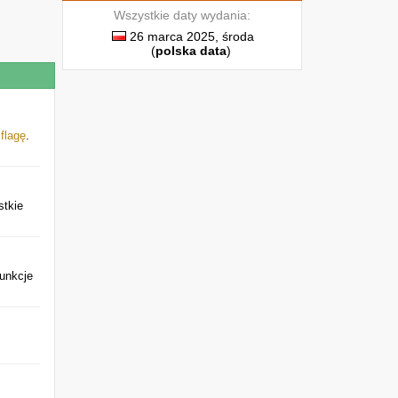
Wszystkie daty wydania:
.
26 marca 2025, środa
(
polska data
)
ą
flagę
.
stkie
Funkcje