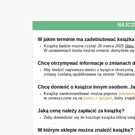
NAJCZ
W jakim terminie ma zadebiutować książka
Książkę będzie można czytać
26 marca 2025
(
data
W ustawieniach konta można zmienić domyślnie wyświ
Chcę otrzymywać informacje o zmianach d
Aby śledzić najnowsze wieści o książce skorzystaj 
zmiany zostaną opublikowane na stronie "Aktualnoś
Chcę donieść o książce innym osobom. J
Książkę zarekomendować można poprzez
polubien
te umieszczone są na
pasku z opcjami
, który znajd
Jaką cenę należy zapłacić za książkę?
Żeby dowiedzieć się ile kosztuje książka kliknij tuta
W którym sklepie można znaleźć książkę?