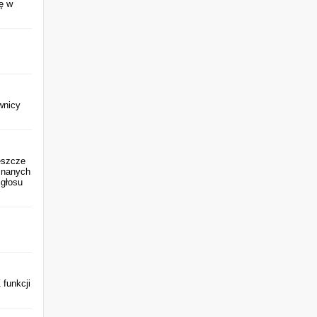
ię w
wnicy
eszcze
znanych
 głosu
 funkcji