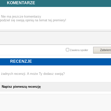
Atak na Akademię Świętego Władimira wstrząsnął światem morojów i pochłoną
KOMENTARZE
wiele istnień. Ale los tych, którzy zostali porwani przez strzygi, jest jeszcze gorszy
Wśród uznanych za zaginionych znajduje się Dymitr Bielikow, ukochany Ros
Hathaway.
Nie ma jeszcze komentarzy
podziel się swoją opinią na temat tej premiery!
Rose staje przed najtrudniejszą decyzją w swoim osiemnastoletnim życiu. Cz
wierna swej misji zostanie w szkole i będzie chronić najlepszą przyjaciółkę Liss
jako jej strażniczka? A może, idąc za głosem serca i spełniając przysięgę złożon
Dymitrowi, opuści mury Akademii i ruszy na poszukiwanie zaginioneg
mężczyzny?
Zatwier
Zawiera spoiler
Oboje kiedyś uznali, że woleliby być martwi, niż zostać strzygami. Jednak jeśl
Rose znajdzie Dymitra na końcu świata, to czy będzie dość silna, by go zabić? 
czy on będzie chciał, by to zrobiła?
RECENZJE
Serial na podstawie Akademii wampirów, którego twórczyniami są Julie Ple
 żadnych recenzji. A może Ty dodasz swoją?
(odpowiedzialna za sukces m.in. Pamiętników wampirów) i Marguerite Macintyre
można obejrzeć na platformie SkyShowtime.
Napisz pierwszą recenzję
„Akademia wampirów" to cykl powieściowy, który pokochali wielbiciel
"Zmierzchu" Stephenie Meyer.
LUBIMYCZYTAĆ.PL
NOWA KSIĄŻKA RICHELLE MEAD - PRZY