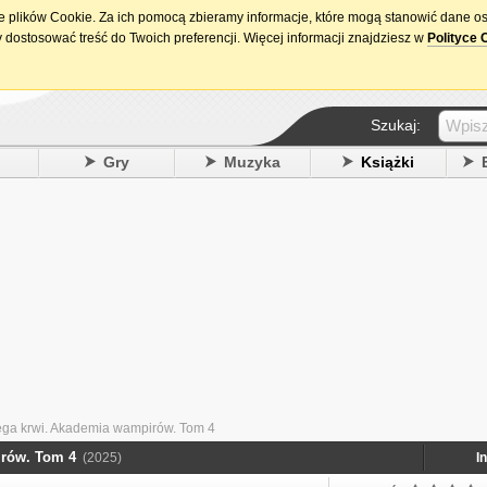
ie plików Cookie. Za ich pomocą zbieramy informacje, które mogą stanowić dane o
15. urodziny DataPremiery.pl
 dostosować treść do Twoich preferencji. Więcej informacji znajdziesz w
Polityce 
Szukaj:
y
Gry
Muzyka
Książki
ęga krwi. Akademia wampirów. Tom 4
irów. Tom 4
(2025)
I