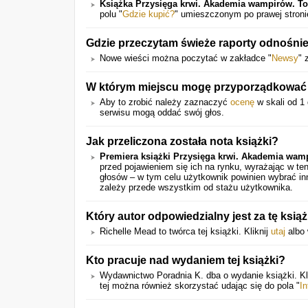
Książka Przysięga krwi. Akademia wampirów. T
polu "
Gdzie kupić?
" umieszczonym po prawej stroni
Gdzie przeczytam świeże raporty odnośnie
Nowe wieści można poczytać w zakładce "
Newsy
" 
W którym miejscu mogę przyporządkować 
Aby to zrobić należy zaznaczyć
ocenę
w skali od 1 
serwisu mogą oddać swój głos.
Jak przeliczona została nota książki?
Premiera książki Przysięga krwi. Akademia wam
przed pojawieniem się ich na rynku, wyrażając w t
głosów – w tym celu użytkownik powinien wybrać in
zależy przede wszystkim od stażu użytkownika.
Który autor odpowiedzialny jest za tę ksią
Richelle Mead to twórca tej książki. Kliknij
utaj
albo 
Kto pracuje nad wydaniem tej książki?
Wydawnictwo Poradnia K. dba o wydanie książki. Kl
tej można również skorzystać udając się do pola "
I