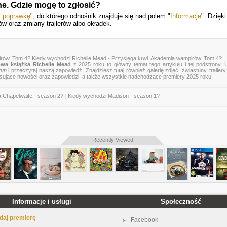
ne. Gdzie mogę to zgłosić?
ś poprawkę
", do którego odnośnik znajduje się nad polem "
Informacje
". Dzięk
ów oraz zmiany trailerów albo okładek.
irów. Tom 4
? Kiedy wychodzi Richelle Mead - Przysięga krwi. Akademia wampirów. Tom 4?
wa książka Richelle Mead
z 2025 roku to główny temat tego artykułu i tej podstrony. 
tun
i przeczytaj naszą zapowiedź. Znajdziesz tutaj również galerię zdjęć, zwiastuny, trailery,
esujące nowości oraz zapowiedzi, a także wszystkie nadchodzące premiery 2025 roku.
a Chapelwaite - season 2?
|
Kiedy wychodzi Madison - season 1?
Recently Viewed
Informacje i usługi
Społeczność
daj premierę
Facebook