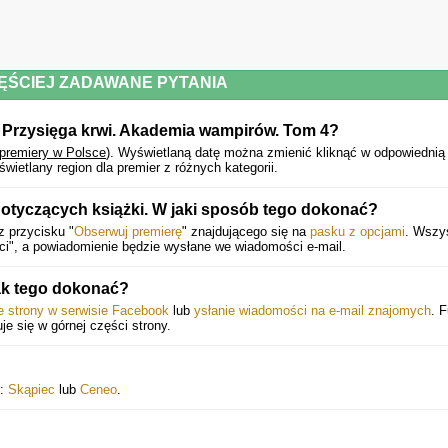
Następna część, niesie ze sobą nowe przygody i wydarzenia z życia Rose i Lissy
ZAUROCZONA LITERATURA
ĘŚCIEJ ZADAWANE PYTANIA
Ta część jest pełna zwrotów akcji. W dodatku totalnie niespodziewanych.
 Przysięga krwi. Akademia wampirów. Tom 4?
SYLWIA, LUBIMYCZYTAĆ.PL
 premiery w Polsce
).
Wyświetlaną datę można zmienić kliknąć w odpowiedni
Powyższy opis pochodzi od wydawcy.
etlany region dla premier z różnych kategorii.
otyczących książki. W jaki sposób tego dokonać?
z przycisku "
Obserwuj premierę
" znajdującego się na
pasku z opcjami
. Wszy
ci", a powiadomienie będzie wysłane we wiadomości e-mail.
ak tego dokonać?
ie strony w serwisie Facebook
lub
ysłanie wiadomości na e-mail znajomych
. 
uje się w górnej części strony.
j:
Skąpiec
lub
Ceneo
.