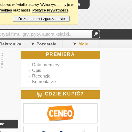
Logowanie
sobowe w świetle ustawy. Wykorzystujemy je w
Cookies
oraz naszej
Polityce Prywatności
.
Zrozumiałem i zgadzam się
Elektronika
Pozostałe
Moje
PREMIERA
Data premiery
Opis
Recenzje
Komentarze
GDZIE KUPIĆ?
nne