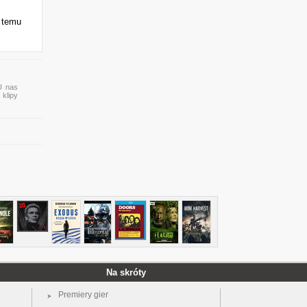
i temu
U nas
 klipy
Na skróty
Premiery gier