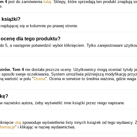
om 4
jest do zamówienia
tutaj
. Sklepy, które sprzedają ten produkt znajdują s
e.
 książki?
znajdującej się w kolumnie po prawej stronie.
ocenę dla tego produktu?
do 5, a następnie potwierdzić wybór kliknięciem. Tylko zarejestrowani użytko
pirów. Tom 4
nie dostała jeszcze oceny. Użytkownicy mogą oceniać tytuły j
en sposób swoje oczekiwania. System umożliwia późniejszą modyfikację przy
ną wartość w polu "
Ocena
". Ocena w serwisie to średnia ważona, gdzie waga
żkę?
w nazwisko autora, żeby wyświetlić inne książki przez niego napisane.
iknięcie
utaj
spowoduje wyświetlenie listy innych książek od tego wydawcy. Z
nformacje
" i klikając w nazwę wydawnictwa.