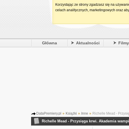
Korzystając ze strony zgadzasz się na używan
celach analitycznych, marketingowych oraz aby
Główna
Aktualności
Film
DataPremiery.pl
»
Książki
»
Inne
»
Richelle Mead - Przysi
Richelle Mead - Przysięga krwi. Akademia wamp