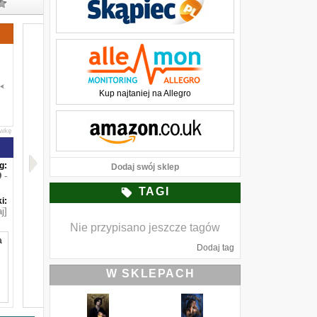
Kup najtaniej na Allegro
awkę
g:
Dodaj swój sklep
-
TAGI
i:
j]
Nie przypisano jeszcze tagów
a
Dodaj tag
W SKLEPACH