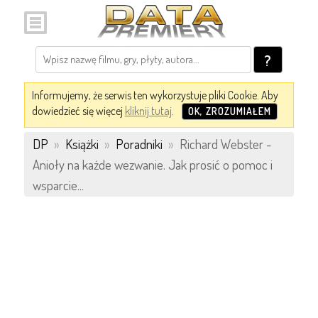
?
Informujemy, że serwis ten wykorzystuje pliki Cookie. Aby
dowiedzieć się więcej
kliknij tutaj
.
OK, ZROZUMIAŁEM
DP
»
Książki
»
Poradniki
»
Richard Webster -
Anioły na każde wezwanie. Jak prosić o pomoc i
wsparcie...