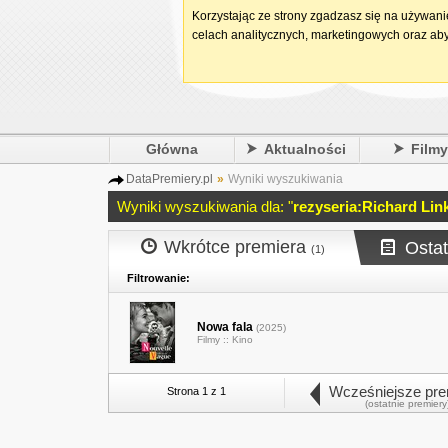
Korzystając ze strony zgadzasz się na używan
celach analitycznych, marketingowych oraz aby
Główna
Aktualności
Film
DataPremiery.pl
»
Wyniki wyszukiwania
Wyniki wyszukiwania dla: "
rezyseria:Richard Link
Wkrótce premiera
Ostat
(1)
Filtrowanie:
Nowa fala
(2025)
Filmy ::
Kino
Wcześniejsze pre
Strona 1 z 1
(ostatnie premiery