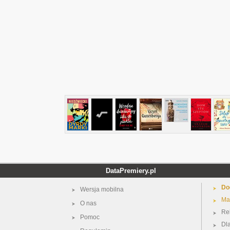
DataPremiery.pl
Do
Wersja mobilna
Ma
O nas
Re
Pomoc
Dl