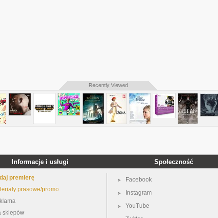
Recently Viewed
Informacje i usługi
Społeczność
daj premierę
Facebook
teriały prasowe/promo
Instagram
klama
YouTube
a sklepów