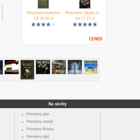
Reżyseria teatralna
Reżyseria Steven Spielberg. Warsztat filmowy we współczesnym Hollywood
Od
35,05
zł
Od
17,15
zł
Na skróty
Premiery gier
Premiery seriali
Premiery filmów
Premiery płyt