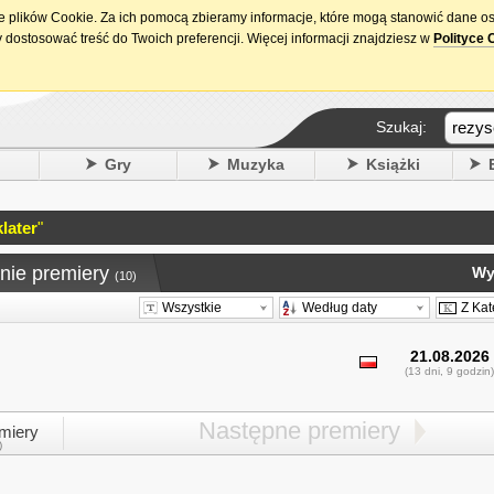
ie plików Cookie. Za ich pomocą zbieramy informacje, które mogą stanowić dane o
15. urodziny DataPremiery.pl
 dostosować treść do Twoich preferencji. Więcej informacji znajdziesz w
Polityce 
Szukaj:
y
Gry
Muzyka
Książki
later
"
nie premiery
Wy
(10)
Wszystkie
Według daty
Z Kat
21.08.2026
(13 dni, 9 godzin)
Następne premiery
miery
)