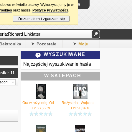
Logowanie
sobowe w świetle ustawy. Wykorzystujemy je w
Cookies
oraz naszej
Polityce Prywatności
.
Zrozumiałem i zgadzam się
Elektronika
Pozostałe
Moje
WYSZUKIWANE
Najczęściej wyszukiwanie hasła
niki: 11
W SKLEPACH
egorii
Gra w reżyserię. Od kształcenia do tworzenia Instytut Teatralny
Reżyseria - Wojciech Jerzy Has. Nagrania z archiwum WFF Wrocław (1959-68) (CD)
Od
27,22
zł
Od
51,84
zł