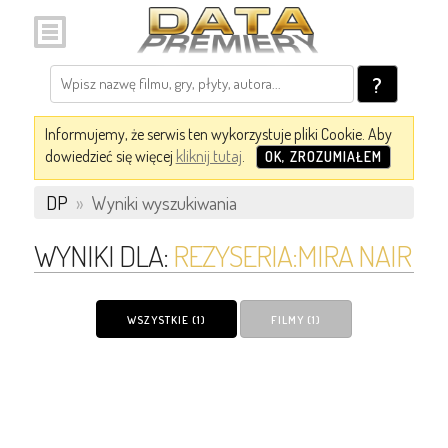
?
Informujemy, że serwis ten wykorzystuje pliki Cookie. Aby
dowiedzieć się więcej
kliknij tutaj
.
OK, ZROZUMIAŁEM
DP
»
Wyniki wyszukiwania
WYNIKI DLA:
REZYSERIA:MIRA NAIR
WSZYSTKIE (1)
FILMY (1)