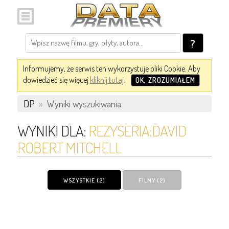
?
Informujemy, że serwis ten wykorzystuje pliki Cookie. Aby
dowiedzieć się więcej
kliknij tutaj
.
OK, ZROZUMIAŁEM
DP
»
Wyniki wyszukiwania
WYNIKI DLA:
REZYSERIA:DAVID
ROBERT MITCHELL
WSZYSTKIE (2)
FILMY (2)