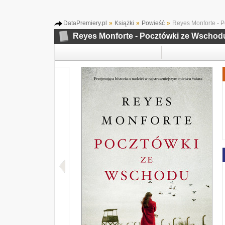
DataPremiery.pl
»
Książki
»
Powieść
»
Reyes Monforte - 
Reyes Monforte - Pocztówki ze Wschod