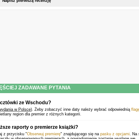
Napisz pierwszą recenzję
ĘŚCIEJ ZADAWANE PYTANIA
ocztówki ze Wschodu?
wydania w Polsce
).
Żeby zobaczyć inne daty należy wybrać odpowiednią
flag
lany region dla premier z różnych kategorii.
sze raporty o premierze książki?
j z przycisku "
Obserwuj premierę
" znajdującego się na
pasku z opcjami
. Na 
 zaszły w obserwowanych premierach, a powiadomienie zostanie wysłane we