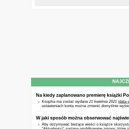
NAJCZ
Na kiedy zaplanowano premierę książki P
Książka ma zostać wydana
21 kwietnia 2021
(
data 
ustawieniach konta można zmienić domyślnie wyświet
W jaki sposób można obserwować najśwież
Aby otrzymywać bieżące wieści o książce skorzysta
"Aktualności" zostaną opublikowane zmiany, które