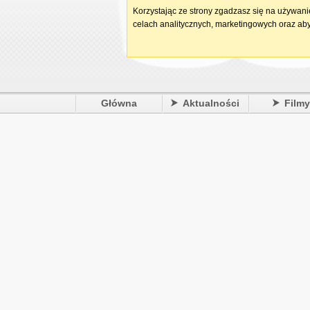
Korzystając ze strony zgadzasz się na używan
celach analitycznych, marketingowych oraz aby
Główna
Aktualności
Film