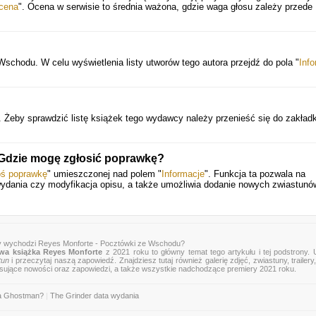
cena
". Ocena w serwisie to średnia ważona, gdzie waga głosu zależy przede
schodu. W celu wyświetlenia listy utworów tego autora przejdź do pola "
Inf
Żeby sprawdzić listę książek tego wydawcy należy przenieść się do zakładk
 Gdzie mogę zgłosić poprawkę?
oś poprawkę
" umieszczonej nad polem "
Informacje
". Funkcja ta pozwala na
a wydania czy modyfikacja opisu, a także umożliwia dodanie nowych zwiastunó
y wychodzi Reyes Monforte - Pocztówki ze Wschodu?
wa książka Reyes Monforte
z 2021 roku to główny temat tego artykułu i tej podstrony.
tun
i przeczytaj naszą zapowiedź. Znajdziesz tutaj również galerię zdjęć, zwiastuny, trailery,
esujące nowości oraz zapowiedzi, a także wszystkie nadchodzące premiery 2021 roku.
ra Ghostman?
|
The Grinder data wydania