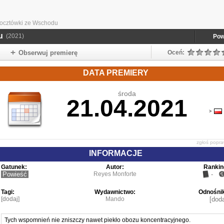
Pocztówki ze Wschodu
u
(2021)
Pow
Obserwuj premierę
Oceń:
DATA PREMIERY
środa
21.04.2021
zgłoś popr
INFORMACJE
Gatunek:
Autor:
Rankin
Powieść
Reyes Monforte
-
Tagi:
Wydawnictwo:
Odnośnik
[dodaj]
Mando
[doda
Tych wspomnień nie zniszczy nawet piekło obozu koncentracyjnego.