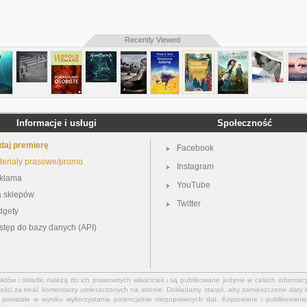
Recently Viewed
Informacje i usługi
Społeczność
daj premierę
Facebook
teriały prasowe/promo
Instagram
klama
YouTube
a sklepów
Twitter
dgety
stęp do bazy danych (API)
ów i okładki należą do ich prawowitych właścicieli i są publikowane jedynie w celach informacy
ości za treść komentarzy umieszczonych na stronie. Dokładamy starań, aby zamieszczone daty b
powstałe w wyniku wykorzystania potencjalnie niepoprawnych dat. Kopiowane i publikowanie 