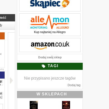
ieść
Kup najtaniej na Allegro
Dodaj swój sklep
TAGI
awkę
Nie przypisano jeszcze tagów
g:
-
Dodaj tag
i:
W SKLEPACH
j]