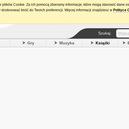
ie plików Cookie. Za ich pomocą zbieramy informacje, które mogą stanowić dane o
15. urodziny DataPremiery.pl
 dostosować treść do Twoich preferencji. Więcej informacji znajdziesz w
Polityce 
Szukaj:
y
Gry
Muzyka
Książki