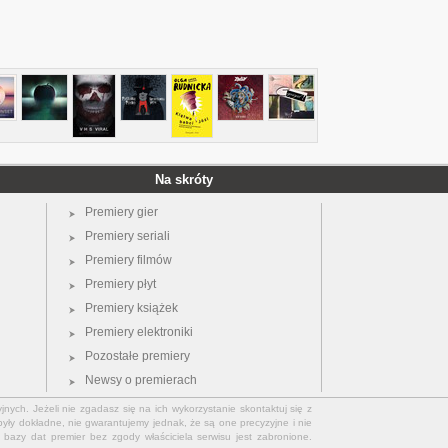
Na skróty
Premiery gier
Premiery seriali
Premiery filmów
Premiery płyt
Premiery książek
Premiery elektroniki
Pozostałe premiery
Newsy o premierach
jnych. Jeżeli nie zgadasz się na ich wykorzystanie skontaktuj się z
yły dokładne, nie gwarantujemy jednak, że są one precyzyjne i nie
bazy dat premier bez zgody właściciela serwisu jest zabronione.