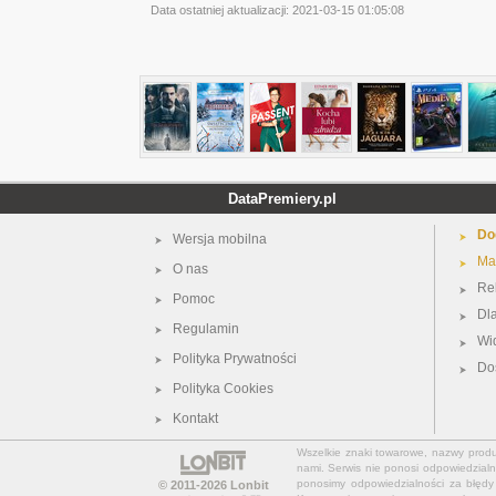
Data ostatniej aktualizacji:
2021-03-15 01:05:08
DataPremiery.pl
Do
Wersja mobilna
Ma
O nas
Re
Pomoc
Dl
Regulamin
Wi
Polityka Prywatności
Do
Polityka Cookies
Kontakt
Wszelkie znaki towarowe, nazwy produkt
nami. Serwis nie ponosi odpowiedzialn
ponosimy odpowiedzialności za błędy 
© 2011-2026
Lonbit