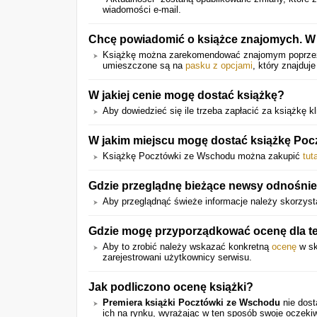
wiadomości e-mail.
Chcę powiadomić o książce znajomych. W 
Książkę można zarekomendować znajomym poprz
umieszczone są na
pasku z opcjami
, który znajduje
W jakiej cenie mogę dostać książkę?
Aby dowiedzieć się ile trzeba zapłacić za książkę kli
W jakim miejscu mogę dostać książkę Po
Książkę Pocztówki ze Wschodu można zakupić
tuta
Gdzie przeglądnę bieżące newsy odnośnie
Aby przeglądnąć świeże informacje należy skorzysta
Gdzie mogę przyporządkować ocenę dla te
Aby to zrobić należy wskazać konkretną
ocenę
w sk
zarejestrowani użytkownicy serwisu.
Jak podliczono ocenę książki?
Premiera książki Pocztówki ze Wschodu
nie dost
ich na rynku, wyrażając w ten sposób swoje oczeki