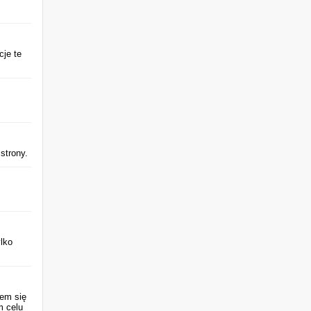
cje te
 strony.
ylko
iem się
m celu