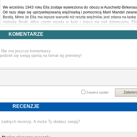
We wrześniu 1943 roku Ella zostaje wywieziona do obozu w Auschwitz-Birkenau
Od razu staje się uprzywilejowaną więźniarką i pomocnicą Marii Mandel zwane
Bestią. Mimo że Ella ma lepsze warunki niż reszta więźniów, jest zdana na łaskę 
niełaskę Bestii, która często wpada w furię i znęca się nad dziewczyną. Ell
pracuje w tak zwanej Kanadzie, gdzie w bagażach deportowanych znajduj
liczne pocztówki i zdjęcia. Wykrada je i w ukryciu zapisuje na nich obozow
KOMENTARZE
historie, a także imiona towarzyszek, by nikt o nich nie zapomniał.
Prawie czterdzieści lat później Bella próbuje się pogodzić ze śmiercią matki
Kiedy wydaje się, że życie powoli wraca na właściwe tory, dziewczyna dostaj
Nie ma jeszcze komentarzy
tajemnicze pudełko pełne starych pocztówek, które jej matka przechowywała
podziel się swoją opinią na temat tej premiery!
będąc więźniarką obozu Auschwitz- Birkenau.
Pocztówki ze Wschodu to chwytająca za serce opowieść o doświadczeniach
które na zawsze nas zmieniają, woli walki i dramacie II wojny światowej.
Powyższy opis pochodzi od wydawcy.
Zatwier
Zawiera spoiler
RECENZJE
 żadnych recenzji. A może Ty dodasz swoją?
NOWA KSIĄŻKA REYES 