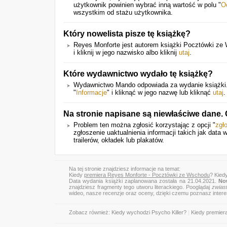
użytkownik powinien wybrać inną wartość w polu "
O
wszystkim od stażu użytkownika.
Który nowelista pisze tę książkę?
Reyes Monforte jest autorem książki Pocztówki ze W
i kliknij w jego nazwisko albo kliknij
utaj
.
Które wydawnictwo wydało tę książkę?
Wydawnictwo Mando odpowiada za wydanie książki. 
"
Informacje
" i kliknąć w jego nazwę lub kliknąć
utaj
.
Na stronie napisane są niewłaściwe dane.
Problem ten można zgłosić korzystając z opcji "
zgł
zgłoszenie uaktualnienia informacji takich jak dat
trailerów, okładek lub plakatów.
Na tej stronie znajdziesz informacje na temat:
Kiedy
premiera Reyes Monforte - Pocztówki ze Wschodu
? Kied
Data wydania książki zaplanowana została na 21.04.2021.
No
znajdziesz fragmenty tego utworu literackiego. Pooglądaj
zwias
wideo, nasze recenzje oraz oceny, dzięki czemu poznasz inter
Zobacz również:
Kiedy wychodzi Psycho Killer?
|
Kiedy premie