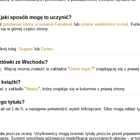
jaki sposób mogę to uczynić?
ez
polubienie strony w serwisie Facebook
lub
ysłanie wiadomości e-mail
. Funk
 się w górnej części strony.
knij tutaj:
Skąpiec
lub
Ceneo
.
cztówki ze Wschodu?
j
. Więcej można znaleźć w zakładce "
Gdzie kupić?
" znajdującej się z prawej
 książki?
ć z zakładki "
Newsy
", która znajduje się w kolumnie z prawej strony.
go tytułu?
ali od 1 do 5, a następnie potwierdzić wybór kliknięciem. Głos mogą oddać t
ała jeszcze oceny. Użytkownicy mogą oceniać tytuły jeszcze przed pojawien
wania. System umożliwia późniejszą modyfikację przyznanych głosów – w ty