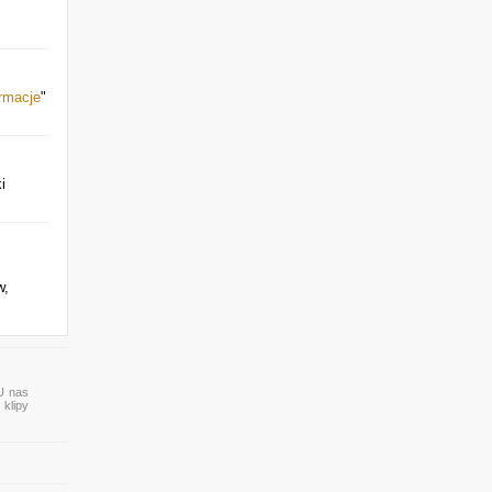
ormacje
"
i
w,
 U nas
 klipy