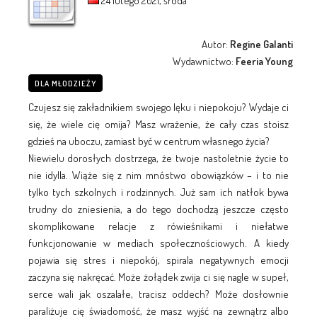
24 lutego 2021, środa
Autor:
Regine Galanti
Wydawnictwo:
Feeria Young
DLA MŁODZIEŻY
Czujesz się zakładnikiem swojego lęku i niepokoju? Wydaje ci
się, że wiele cię omija? Masz wrażenie, że cały czas stoisz
gdzieś na uboczu, zamiast być w centrum własnego życia?
Niewielu dorosłych dostrzega, że twoje nastoletnie życie to
nie idylla. Wiąże się z nim mnóstwo obowiązków – i to nie
tylko tych szkolnych i rodzinnych. Już sam ich natłok bywa
trudny do zniesienia, a do tego dochodzą jeszcze często
skomplikowane relacje z rówieśnikami i niełatwe
funkcjonowanie w mediach społecznościowych. A kiedy
pojawia się stres i niepokój, spirala negatywnych emocji
zaczyna się nakręcać. Może żołądek zwija ci się nagle w supeł,
serce wali jak oszalałe, tracisz oddech? Może dosłownie
paraliżuje cię świadomość, że masz wyjść na zewnątrz albo