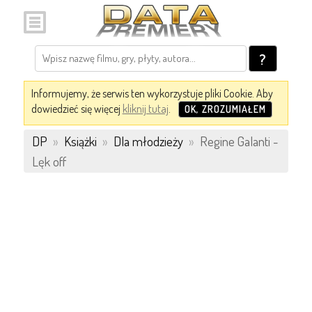
?
Informujemy, że serwis ten wykorzystuje pliki Cookie. Aby
dowiedzieć się więcej
kliknij tutaj
.
OK, ZROZUMIAŁEM
DP
»
Książki
»
Dla młodzieży
»
Regine Galanti -
Lęk off