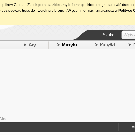
ie plików Cookie. Za ich pomocą zbieramy informacje, które mogą stanowić dane o
15. urodziny DataPremiery.pl
 dostosować treść do Twoich preferencji. Więcej informacji znajdziesz w
Polityce 
Szukaj:
y
Gry
Muzyka
Książki
Wire
M