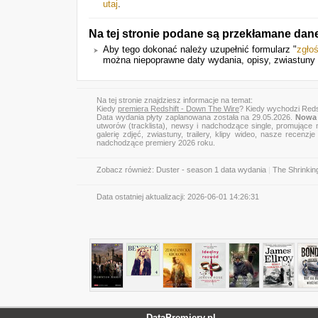
utaj
.
Na tej stronie podane są przekłamane dane
Aby tego dokonać należy uzupełnić formularz "
zgło
można niepoprawne daty wydania, opisy, zwiastuny 
Na tej stronie znajdziesz informacje na temat:
Kiedy
premiera Redshift - Down The Wire
? Kiedy wychodzi Reds
Data wydania płyty zaplanowana została na 29.05.2026.
Nowa 
utworów (tracklista), newsy i nadchodzące single, promujące 
galerię zdjęć, zwiastuny, trailery, klipy wideo, nasze recen
nadchodzące premiery 2026 roku.
Zobacz również:
Duster - season 1 data wydania
|
The Shrinkin
Data ostatniej aktualizacji:
2026-06-01 14:26:31
DataPremiery.pl