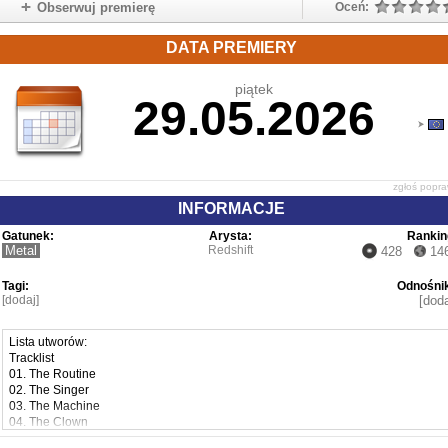
Obserwuj premierę
Oceń:
DATA PREMIERY
piątek
29.05.2026
zgłoś popr
INFORMACJE
Gatunek:
Arysta:
Rankin
Metal
Redshift
428
14
Tagi:
Odnośnik
[dodaj]
[doda
Lista utworów:
Tracklist
01. The Routine
02. The Singer
03. The Machine
04. The Clown
05. The Rogue