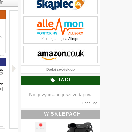
Kup najtaniej na Allegro
awkę
g:
Dodaj swój sklep
62
TAGI
i:
j]
Nie przypisano jeszcze tagów
Dodaj tag
W SKLEPACH