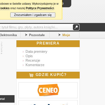
Logowanie
sobowe w świetle ustawy. Wykorzystujemy je w
Cookies
oraz naszej
Polityce Prywatności
.
Zrozumiałem i zgadzam się
Elektronika
Pozostałe
Moje
PREMIERA
Data premiery
Opis
Recenzje
Komentarze
GDZIE KUPIĆ?
etal