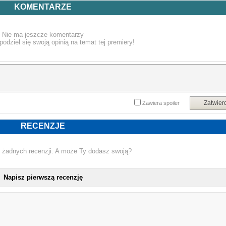
06. The Redemption
KOMENTARZE
Nie ma jeszcze komentarzy
podziel się swoją opinią na temat tej premiery!
Zatwier
Zawiera spoiler
RECENZJE
 żadnych recenzji. A może Ty dodasz swoją?
Napisz pierwszą recenzję
NO