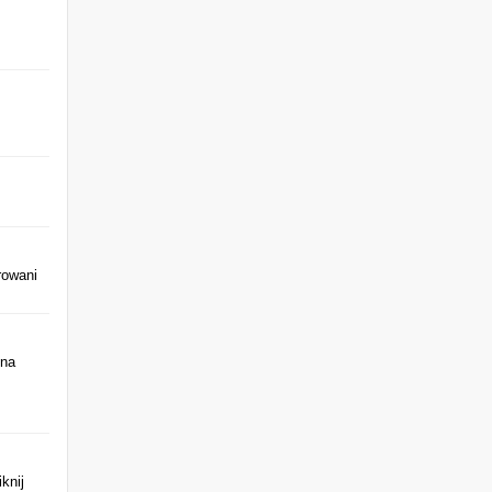
rowani
 na
iknij