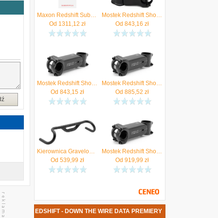
Maxon Redshift Subskrypcja 1 Rok (RSY)
Mostek Redshift Shockstop Czarny / Rura Sterowa: 1 1/8" Długość: 70mm Kąt Nachylenia: 6
Od
1311,12
zł
Od
843,16
zł
Mostek Redshift Shockstop Czarny / Rura Sterowa: 1 1/4" Długość: 100mm Kąt Nachylenia: 6 -6
Mostek Redshift Shockstop Czarny / Rura Sterowa: 1 1/8" Długość: 90mm Kąt Nachylenia: 6 -6
Od
843,15
zł
Od
885,52
zł
dź
Kierownica Gravelowa Redshift Top Shelf Czarny / Szerokość: 470mm Wznios: 70
Mostek Redshift Shockstop Czarny / Rura Sterowa: 1 1/8" Długość: 120mm Kąt Nachylenia: 6 -6
Od
539,99
zł
Od
919,99
zł
WA PŁYTA REDSHIFT - DOWN THE WIRE DATA PREMIERY