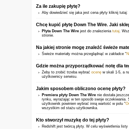
Za ile zakupię płytę?
Aby dowiedzieć się jaka jest cena płyty kliknij tutaj:
Chcę kupić płytę Down The Wire. Jaki sklep
Płyta Down The Wire
jest do znalezienia
tutaj
. Wsz
stronie.
Na jakiej stronie mogę znaleźć świeże mate
Świeże materiały można przeglądnąć w zakładce "
N
Gdzie można przyporządkować notę dla te
Żeby to zrobić trzeba wybrać
ocenę
w skali 1-5, a 
użytkownicy serwisu.
Jakim sposobem obliczono ocenę płyty?
Premiera płyty Down The Wire
nie dostała jeszcz
rynku, wyrażając w ten sposób swoje oczekiwania.
użytkownik powinien wybrać inną wartość w polu "
O
wszystkim od stażu użytkownika.
Kto stworzył muzykę do tej płyty?
Redshift jest twórcą płyty. W celu wyświetlenia listy 