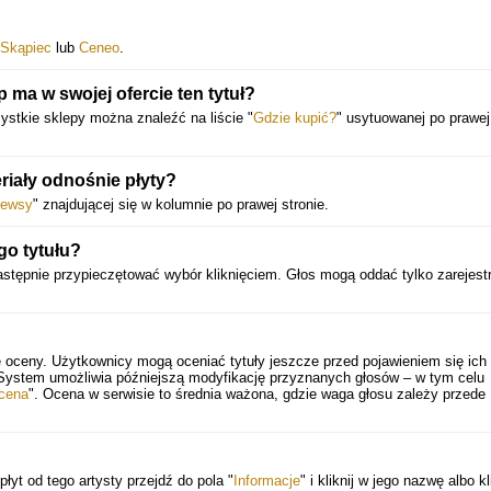
Skąpiec
lub
Ceneo
.
 ma w swojej ofercie ten tytuł?
ystkie sklepy można znaleźć na liście "
Gdzie kupić?
" usytuowanej po prawej
riały odnośnie płyty?
ewsy
" znajdującej się w kolumnie po prawej stronie.
go tytułu?
następnie przypieczętować wybór kliknięciem. Głos mogą oddać tylko zarejest
e oceny. Użytkownicy mogą oceniać tytuły jeszcze przed pojawieniem się ich
 System umożliwia późniejszą modyfikację przyznanych głosów – w tym celu
cena
". Ocena w serwisie to średnia ważona, gdzie waga głosu zależy przede
płyt od tego artysty przejdź do pola "
Informacje
" i kliknij w jego nazwę albo kl