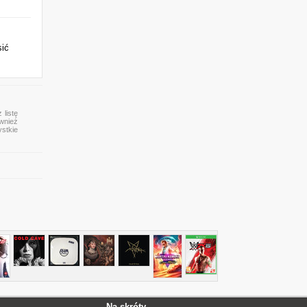
sić
 listę
ównież
ystkie
Na skróty