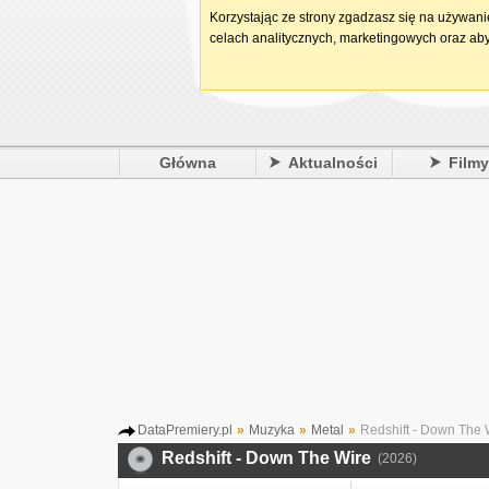
Korzystając ze strony zgadzasz się na używan
celach analitycznych, marketingowych oraz aby
Główna
Aktualności
Film
DataPremiery.pl
»
Muzyka
»
Metal
»
Redshift - Down The 
Redshift - Down The Wire
(2026)