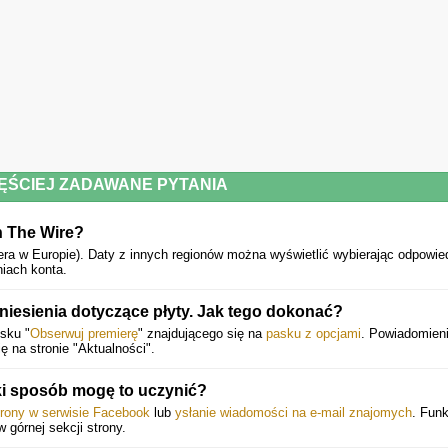
ĘŚCIEJ ZADAWANE PYTANIA
n The Wire?
era w Europie).
Daty z innych regionów można wyświetlić wybierając odpowie
iach konta.
iesienia dotyczące płyty. Jak tego dokonać?
isku "
Obserwuj premierę
" znajdującego się na
pasku z opcjami
. Powiadomien
ę na stronie "Aktualności".
i sposób mogę to uczynić?
trony w serwisie Facebook
lub
ysłanie wiadomości na e-mail znajomych
. Funk
w górnej sekcji strony.