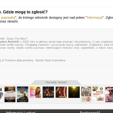
. Gdzie mogę to zgłosić?
ś poprawkę
", do którego odnośnik dostępny jest nad polem "
Informacje
". Zgło
oraz obrazki.
hift - Down The Wire?
płyta Redshift
z 2026 roku to główny temat tego artykułu i tej podstrony. U nas znajdziesz
nowe dzieło artysty. Pooglądaj
zwiastun
i przeczytaj naszą zapowiedź. Znajdziesz tutaj r
zje oraz oceny, dzięki czemu poznasz interesujące nowości oraz zapowiedzi, a także wsz
g of Treehorn data premiery
|
Atomic Heart II premiera
Recently Viewed
Informacje i usługi
Społeczność