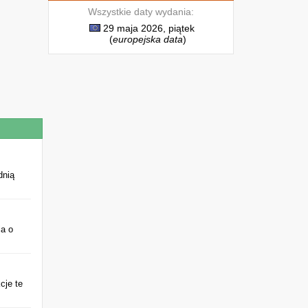
Wszystkie daty wydania:
29 maja 2026, piątek
(
europejska data
)
dnią
ia o
cje te