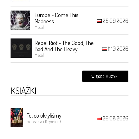
Europe - Come This
25.09.2026
Madness
Metal
Rebel Riot - The Good, The
11.10.2026
Bad And The Heavy
Metal
WIĘCEJ MUZYKI
KSIĄŻKI
To, co ukryliśmy
26.08.2026
Sensacja i Kryminał