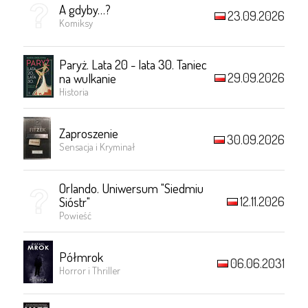
A gdyby…?
23.09.2026
Komiksy
Paryż. Lata 20 - lata 30. Taniec
29.09.2026
na wulkanie
Historia
Zaproszenie
30.09.2026
Sensacja i Kryminał
Orlando. Uniwersum "Siedmiu
12.11.2026
Sióstr"
Powieść
Półmrok
06.06.2031
Horror i Thriller