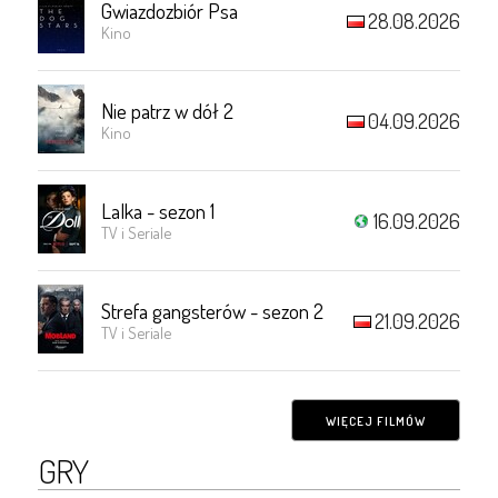
Gwiazdozbiór Psa
28.08.2026
Kino
Nie patrz w dół 2
04.09.2026
Kino
Lalka - sezon 1
16.09.2026
TV i Seriale
Strefa gangsterów - sezon 2
21.09.2026
TV i Seriale
WIĘCEJ FILMÓW
GRY