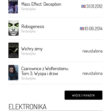
Mass Effect: Deception
31.01.2012
Fantastyka
Robogenesis
10.06.2014
Fantastyka
Wichry zimy
nieustalona
Fantastyka
Czarownice z Wolfensteinu.
nieustalona
Tom 3. Wyspa i drzwi
Fantastyka
WIĘCEJ KSIĄŻEK
ELEKTRONIKA