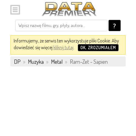
?
Informujemy, że serwis ten wykorzystuje pliki Cookie. Aby
dowiedzieć się więcej
kliknij tutaj
.
OK, ZROZUMIAŁEM
DP
»
Muzyka
»
Metal
»
Ram-Zet - Sapien