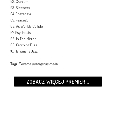
02. Cranium
03. Sleepers
04. Bozzadevil
05. Peace25
06. As Worlds Collide
07. Psychosis
08. In The Mirror
09. Catching Flies
10. Hangmans Jazz
Tagi
:
Extreme avantgarde metal
ZOBACZ WIĘCEJ PREMIER...