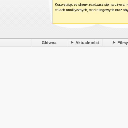
Korzystając ze strony zgadzasz się na używan
celach analitycznych, marketingowych oraz aby
Główna
Aktualności
Film