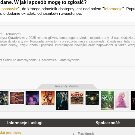
dane. W jaki sposób mogę to zgłosić?
ś poprawkę
", do którego odnośnik dostępny jest nad polem "
Informacje
". Pop
ić o dodanie okładek, odnośników i zwiastunów.
m - Tetradōm?
płyta Quadvium
z 2025 roku to główny temat tego artykułu i tej podstrony. U nas znajdziesz
nowe dzieło artysty. Pooglądaj
zwiastun
i przeczytaj naszą zapowiedź. Znajdziesz tutaj r
zje oraz oceny, dzięki czemu poznasz interesujące nowości oraz zapowiedzi, a także wsz
t Scripture data wydania
|
Czarownica 3 data wydania
Recently Viewed
Informacje i usługi
Społeczność
daj premierę
Facebook