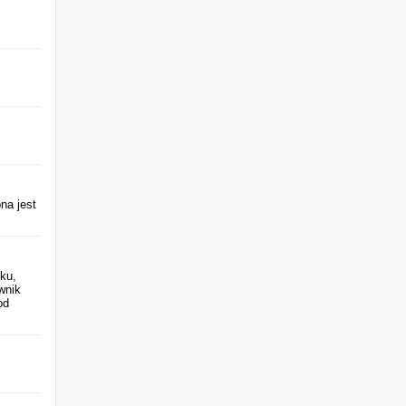
na jest
ku,
wnik
od