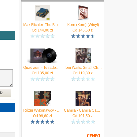
Max Richter: The Blue Notebooks [2xWinyl]
Korn (Korn) (Winyl)
Od
144,00
zł
Od
146,60
zł
Quadvium - Tetradōm (Limited Edition) (Winyl)
Tom Waits: Small Change (Remastered) [Winyl]
Od
135,00
zł
Od
119,89
zł
dź
Różni Wykonawcy - Polskie single '83
Camila - Camila Cabello
Od
99,60
zł
Od
101,50
zł