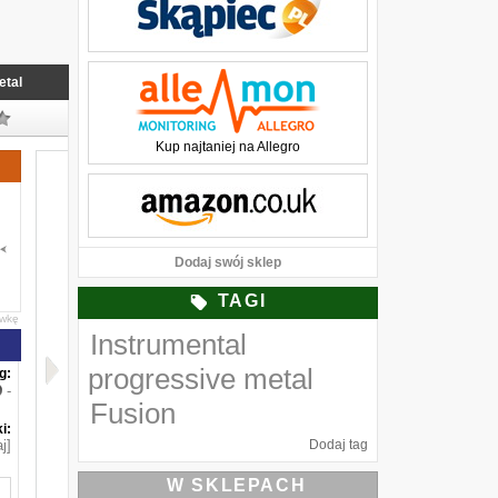
etal
Kup najtaniej na Allegro
Dodaj swój sklep
TAGI
awkę
Instrumental
progressive metal
g:
-
Fusion
i:
j]
Dodaj tag
W SKLEPACH