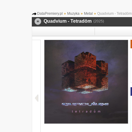
DataPremiery.pl
»
Muzyka
»
Metal
»
Quadvium - Tetradōm
Quadvium - Tetradōm
(2025)