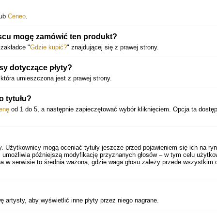
ub
Ceneo
.
jscu mogę zamówić ten produkt?
zakładce "
Gdzie kupić?
" znajdującej się z prawej strony.
sy dotyczące płyty?
 która umieszczona jest z prawej strony.
 tytułu?
enę
od 1 do 5, a następnie zapieczętować wybór kliknięciem. Opcja ta dostęp
.
y. Użytkownicy mogą oceniać tytuły jeszcze przed pojawieniem się ich na ryn
 umożliwia późniejszą modyfikację przyznanych głosów – w tym celu użytko
a w serwisie to średnia ważona, gdzie waga głosu zależy przede wszystkim 
 artysty, aby wyświetlić inne płyty przez niego nagrane.