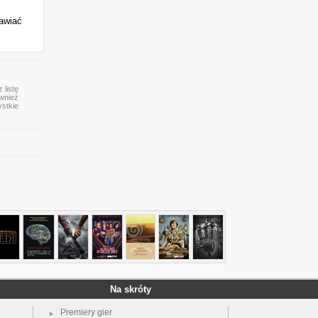
rawiać
 listę
ównież
ystkie
Na skróty
Premiery gier