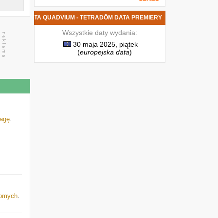
NOWA PŁYTA QUADVIUM - TETRADŌM DATA PREMIERY
Wszystkie daty wydania:
30 maja 2025, piątek
(
europejska data
)
lagę
.
jomych
.