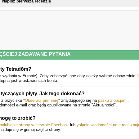
Napisz pierwszą recenzję
ĘŚCIEJ ZADAWANE PYTANIA
yty Tetradōm?
a wydania w Europie).
Żeby zobaczyć inne daty należy wybrać odpowiednią
f
ępna jest w ustawieniach konta.
yczących płyty. Jak tego dokonać?
 z przycisku "
Obserwuj premierę
" znajdującego się na
pasku z opcjami
.
mości e-mail oraz będą opublikowane na stronie "Aktualności".
ogę to zrobić?
polubienie strony w serwisie Facebook
lub
ysłanie wiadomości na e-mail zna
znajduje się w górnej części strony.