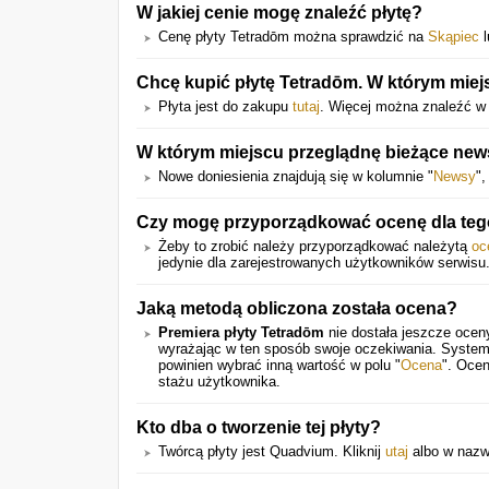
W jakiej cenie mogę znaleźć płytę?
Cenę płyty Tetradōm można sprawdzić na
Skąpiec
l
Chcę kupić płytę Tetradōm. W którym mie
Płyta jest do zakupu
tutaj
. Więcej można znaleźć w 
W którym miejscu przeglądnę bieżące new
Nowe doniesienia znajdują się w kolumnie "
Newsy
",
Czy mogę przyporządkować ocenę dla tego
Żeby to zrobić należy przyporządkować należytą
oc
jedynie dla zarejestrowanych użytkowników serwisu
Jaką metodą obliczona została ocena?
Premiera płyty Tetradōm
nie dostała jeszcze ocen
wyrażając w ten sposób swoje oczekiwania. System
powinien wybrać inną wartość w polu "
Ocena
". Ocen
stażu użytkownika.
Kto dba o tworzenie tej płyty?
Twórcą płyty jest Quadvium. Kliknij
utaj
albo w nazwę