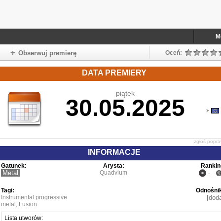
M
Obserwuj premierę
Oceń:
DATA PREMIERY
piątek
30.05.2025
zgłoś popr
INFORMACJE
Gatunek:
Arysta:
Rankin
Metal
Quadvium
-
Tagi:
Odnośnik
Instrumental progressive
[doda
metal
,
Fusion
Lista utworów: