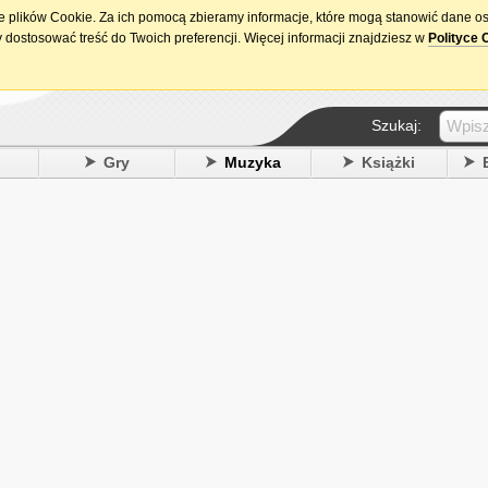
ie plików Cookie. Za ich pomocą zbieramy informacje, które mogą stanowić dane o
15. urodziny DataPremiery.pl
 dostosować treść do Twoich preferencji. Więcej informacji znajdziesz w
Polityce 
Szukaj:
y
Gry
Muzyka
Książki