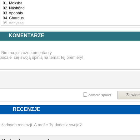
01. Moksha
02. Náströnd
03. Apophis
04. Ghardus
05. Adhyasa
06. Sarab
07. Eidolon
KOMENTARZE
Nie ma jeszcze komentarzy
podziel się swoją opinią na temat tej premiery!
Zatwier
Zawiera spoiler
RECENZJE
 żadnych recenzji. A może Ty dodasz swoją?