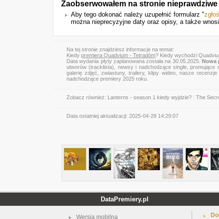
Zaobserwowałem na stronie nieprawdziwe 
Aby tego dokonać należy uzupełnić formularz "
zgło
można nieprecyzyjne daty oraz opisy, a także wnos
Na tej stronie znajdziesz informacje na temat:
Kiedy
premiera Quadvium - Tetradōm
? Kiedy wychodzi Quadviu
Data wydania płyty zaplanowana została na 30.05.2025.
Nowa 
utworów (tracklista), newsy i nadchodzące single, promujące 
galerię zdjęć, zwiastuny, trailery, klipy wideo, nasze recen
nadchodzące premiery 2025 roku.
Zobacz również:
Lanterns - season 1 kiedy wyjdzie?
|
The Secre
Data ostatniej aktualizacji:
2025-04-28 14:29:07
DataPremiery.pl
Do
Wersja mobilna