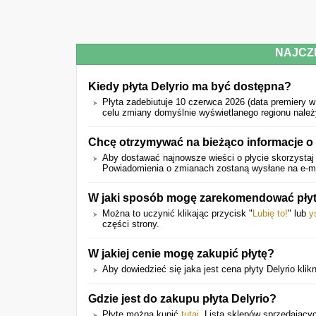
NAJCZ
Kiedy płyta Delyrio ma być dostępna?
Płyta zadebiutuje 10 czerwca 2026 (data premiery w
celu zmiany domyślnie wyświetlanego regionu należy
Chcę otrzymywać na bieżąco informacje o
Aby dostawać najnowsze wieści o płycie skorzystaj 
Powiadomienia o zmianach zostaną wysłane na e-mail
W jaki sposób mogę zarekomendować pły
Można to uczynić klikając przycisk "
Lubię to!
" lub
y
części strony.
W jakiej cenie mogę zakupić płytę?
Aby dowiedzieć się jaka jest cena płyty Delyrio klikni
Gdzie jest do zakupu płyta Delyrio?
Płytę można kupić
tutaj
. Lista sklepów sprzedającyc