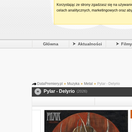
Korzystając ze strony zgadzasz się na używan
celach analitycznych, marketingowych oraz aby
Główna
Aktualności
Film
DataPremiery.pl
»
Muzyka
»
Metal
»
Pylar - Delyrio
Pylar - Delyrio
(2026)