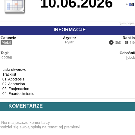
10.06.2026
zgłoś popr
INFORMACJE
Gatunek:
Arysta:
Rankin
Metal
Pylar
350
13
Tagi:
Odnośnik
[dodaj]
[doda
Lista utworów:
Tracklist
01. Apoteosis
02. Adoración
03. Enajenación
04. Enardecimiento
KOMENTARZE
Nie ma jeszcze komentarzy
podziel się swoją opinią na temat tej premiery!