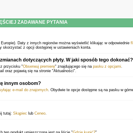
ĘŚCIEJ ZADAWANE PYTANIA
 Europie).
Daty z innych regionów można wyświetlić klikając w odpowiednie
f
 skorzystać z opcji dostępnej w ustawieniach konta.
 zmianach dotyczących płyty. W jaki sposób tego dokonać?
z przycisku "
Obserwuj premierę
" znajdującego się na
pasku z opcjami
.
 oraz pojawią się na stronie "Aktualności".
tę innym osobom?
syłając e-mail do znajomych
. Obydwie te opcje dostępne są na pasku w górne
j tutaj:
Skąpiec
lub
Ceneo
.
h ten produkt umieszczona jest na liście "
Gdzie kupić?
".