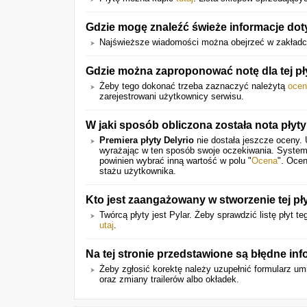
Gdzie mogę znaleźć świeże informacje dot
Najświeższe wiadomości można obejrzeć w zakładc
Gdzie można zaproponować notę dla tej pł
Żeby tego dokonać trzeba zaznaczyć należytą
ocen
zarejestrowani użytkownicy serwisu.
W jaki sposób obliczona została nota płyt
Premiera płyty Delyrio
nie dostała jeszcze oceny. 
wyrażając w ten sposób swoje oczekiwania. System
powinien wybrać inną wartość w polu "
Ocena
". Ocen
stażu użytkownika.
Kto jest zaangażowany w stworzenie tej pł
Twórcą płyty jest Pylar. Żeby sprawdzić listę płyt t
utaj
.
Na tej stronie przedstawione są błędne in
Żeby zgłosić korektę należy uzupełnić formularz 
oraz zmiany trailerów albo okładek.