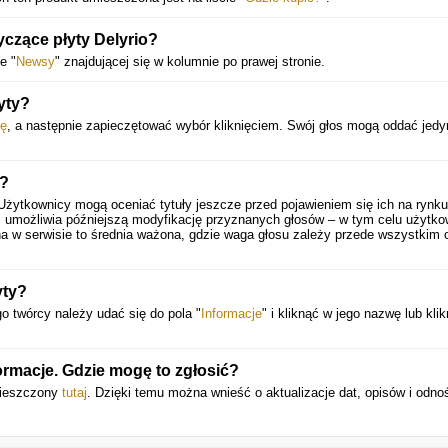
yczące płyty Delyrio?
e "
Newsy
" znajdującej się w kolumnie po prawej stronie.
yty?
ę
, a następnie zapieczętować wybór kliknięciem. Swój głos mogą oddać jedy
y?
Użytkownicy mogą oceniać tytuły jeszcze przed pojawieniem się ich na rynku
 umożliwia późniejszą modyfikację przyznanych głosów – w tym celu użytko
a w serwisie to średnia ważona, gdzie waga głosu zależy przede wszystkim 
yty?
ego twórcy należy udać się do pola "
Informacje
" i kliknąć w jego nazwę lub kli
formacje. Gdzie mogę to zgłosić?
umieszczony
tutaj
. Dzięki temu można wnieść o aktualizacje dat, opisów i odno