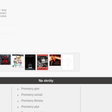
 listę
ównież
ystkie
Na skróty
Premiery gier
Premiery seriali
Premiery filmów
Premiery płyt