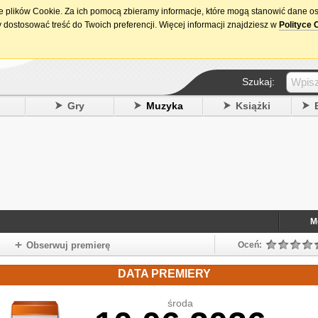
ie plików Cookie. Za ich pomocą zbieramy informacje, które mogą stanowić dane o
15. urodziny DataPremiery.pl
 dostosować treść do Twoich preferencji. Więcej informacji znajdziesz w
Polityce 
Szukaj:
y
Gry
Muzyka
Książki
M
Obserwuj premierę
Oceń:
DATA PREMIERY
środa