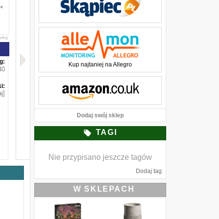
awkę
g:
Kup najtaniej na Allegro
40
i:
j]
Dodaj swój sklep
TAGI
Nie przypisano jeszcze tagów
Dodaj tag
W SKLEPACH