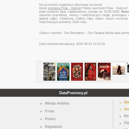
Na tej stronie znajdziesz informacje na temat:
Kiedy
premiera Pylar - Delyrio
? Kiedy wychodzi Pylar - Delyrio?
Data wydania płyty zaplanowana została na 10.06.2026.
Nowa
utworów (tracklista), newsy i nadchodzące single, promujące 
galerię zdjęć, zwiastuny, trailery, klipy wideo, nasze recen
nadchodzące premiery 2026 roku.
Zobacz również:
The Senseless - The Floating World data prem
Data ostatniej aktualizacji:
2026-06-01 14:12:50
DataPremiery.pl
Do
Wersja mobilna
Ma
O nas
Re
Pomoc
Dl
Regulamin