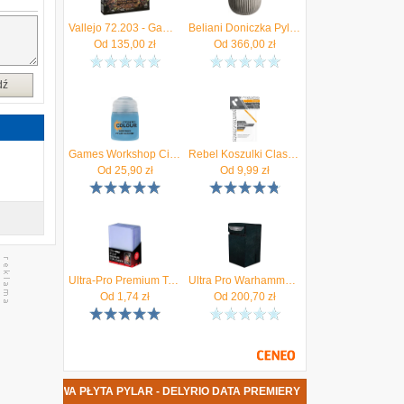
Vallejo 72.203 - Game Color - Fantasy Paint Set by Squidmar
Beliani Doniczka Pylaros 36cm Szary
Od
135,00
zł
Od
366,00
zł
dź
Games Workshop Citadel Contrast 29-58 Pylar Glacier 18ml
Rebel Koszulki Classic Card Game Premium (63,5x88mm) 100szt.
Od
25,90
zł
Od
9,99
zł
Ultra-Pro Premium Toploader 3x4 cali 25szt.
Ultra Pro Warhammer 40,000 - Dice Tower - Universal
Od
1,74
zł
Od
200,70
zł
NOWA PŁYTA PYLAR - DELYRIO DATA PREMIERY