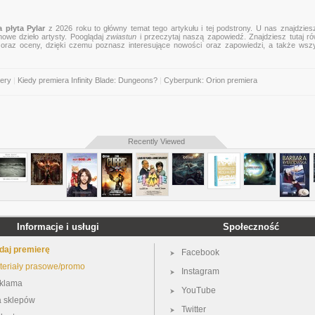
 płyta Pylar
z 2026 roku to główny temat tego artykułu i tej podstrony. U nas znajdziesz
nowe dzieło artysty. Pooglądaj
zwiastun
i przeczytaj naszą zapowiedź. Znajdziesz tutaj r
zje oraz oceny, dzięki czemu poznasz interesujące nowości oraz zapowiedzi, a także wsz
iery
|
Kiedy premiera Infinity Blade: Dungeons?
|
Cyberpunk: Orion premiera
Recently Viewed
Informacje i usługi
Społeczność
daj premierę
Facebook
teriały prasowe/promo
Instagram
klama
YouTube
a sklepów
Twitter