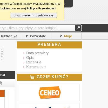
Logowanie
sobowe w świetle ustawy. Wykorzystujemy je w
Cookies
oraz naszej
Polityce Prywatności
.
Zrozumiałem i zgadzam się
Elektronika
Pozostałe
Moje
PREMIERA
Data premiery
Opis
Recenzje
Komentarze
etal
GDZIE KUPIĆ?