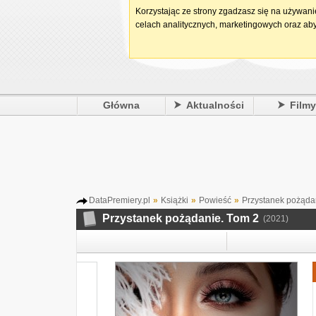
Korzystając ze strony zgadzasz się na używan
celach analitycznych, marketingowych oraz aby
Główna
Aktualności
Film
DataPremiery.pl
»
Książki
»
Powieść
»
Przystanek pożąda
Przystanek pożądanie. Tom 2
(2021)