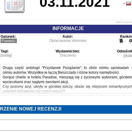
03.11.2021
zgłoś popr
INFORMACJE
Gatunek:
Autor:
Rankin
Powieść
Opracowanie zbiorowe
-
Tagi:
Wydawnictwo:
Odnośnik
[dodaj]
Dlaczemu
[doda
Druga część antologii "Przystanek Pożądanie", to zbiór ośmiu opowiadań 
ośmiu autorów. Wszystkie je łączą Bieszczady i różne kolory namiętności.
Gorące chwile w hotelu Paradise, mieszają się z życiowymi wyborami, górskim
wycieczkami oraz nagłymi zwrotami akcji.
Czy pozorny azyl, ukryty w górskiej dziczy, okaże się miejscem romantycznyc
uniesień bohaterów czy czymś więcej?
Czy historie "Przystanku Pożądanie" zmienią życie któregoś z bohaterów?
Czy gorący flirt zamieni się w historię z happy endem?
Książka rozpala zmysły i działa na wyobraźnie.
RZENIE NOWEJ RECENZJI
Odważnie i bez cenzury zapraszamy Cię w Bieszczady.
Powyższy opis pochodzi od wydawcy.