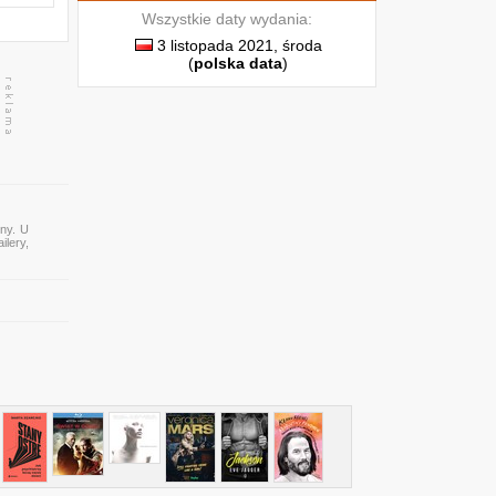
Wszystkie daty wydania:
3 listopada 2021, środa
(
polska data
)
ony. U
ilery,