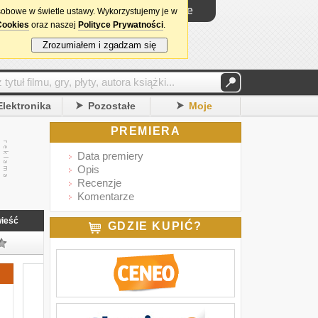
Logowanie
sobowe w świetle ustawy. Wykorzystujemy je w
Cookies
oraz naszej
Polityce Prywatności
.
Zrozumiałem i zgadzam się
Elektronika
Pozostałe
Moje
PREMIERA
Data premiery
Opis
Recenzje
Komentarze
ieść
GDZIE KUPIĆ?