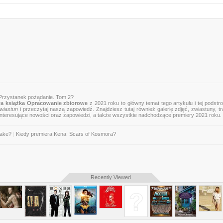
Przystanek pożądanie. Tom 2?
a książka Opracowanie zbiorowe
z 2021 roku to główny temat tego artykułu i tej podstr
wiastun
i przeczytaj naszą zapowiedź. Znajdziesz tutaj również galerię zdjęć, zwiastuny, tra
 interesujące nowości oraz zapowiedzi, a także wszystkie nadchodzące premiery 2021 roku.
Jake?
|
Kiedy premiera Kena: Scars of Kosmora?
Recently Viewed