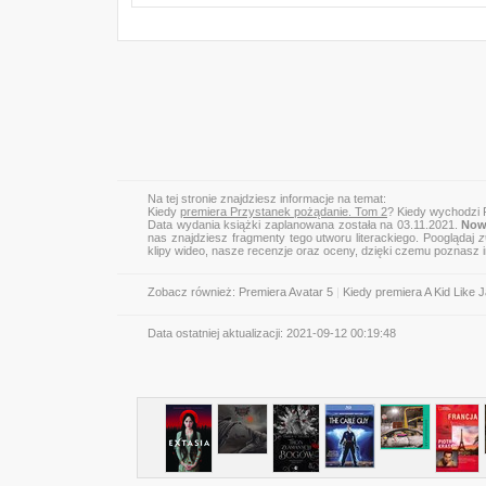
Na tej stronie znajdziesz informacje na temat:
Kiedy
premiera Przystanek pożądanie. Tom 2
? Kiedy wychodzi 
Data wydania książki zaplanowana została na 03.11.2021.
Now
nas znajdziesz fragmenty tego utworu literackiego. Pooglądaj
z
klipy wideo, nasze recenzje oraz oceny, dzięki czemu poznasz
Zobacz również:
Premiera Avatar 5
|
Kiedy premiera A Kid Like 
Data ostatniej aktualizacji:
2021-09-12 00:19:48