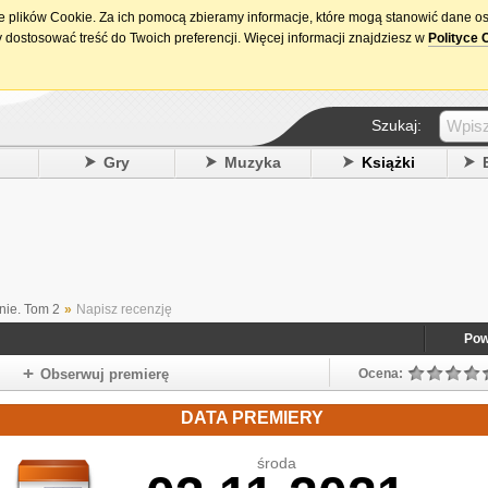
ie plików Cookie. Za ich pomocą zbieramy informacje, które mogą stanowić dane o
15. urodziny DataPremiery.pl
 dostosować treść do Twoich preferencji. Więcej informacji znajdziesz w
Polityce 
Szukaj:
y
Gry
Muzyka
Książki
nie. Tom 2
»
Napisz recenzję
Pow
Obserwuj premierę
Ocena:
DATA PREMIERY
środa