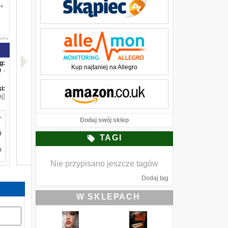
awkę
g:
Kup najtaniej na Allegro
-
i:
j]
–
Dodaj swój sklep
i
TAGI
h
Nie przypisano jeszcze tagów
Dodaj tag
W SKLEPACH