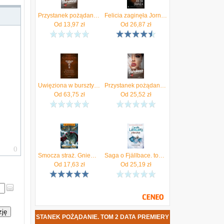
Przystanek pożądanie. Tom 2
Felicia zaginęła Jorn Lier Horst
Od
13,97
zł
Od
26,87
zł
Uwięziona w bursztynie
Przystanek pożądanie tom 2 (MOBI)
Od
63,75
zł
Od
25,52
zł
Smocza straż. Gniew Króla Smoków. Tom 2 (EPUB)
Saga o Fjällbace. tom 12. Płaczka (e-book)
Od
17,63
zł
Od
25,19
zł
zję
ĄŻKA PRZYSTANEK POŻĄDANIE. TOM 2 DATA PREMIERY