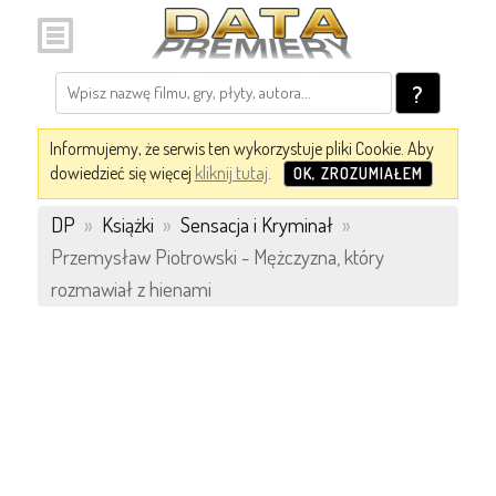
?
Informujemy, że serwis ten wykorzystuje pliki Cookie. Aby
dowiedzieć się więcej
kliknij tutaj
.
OK, ZROZUMIAŁEM
DP
»
Książki
»
Sensacja i Kryminał
»
Przemysław Piotrowski - Mężczyzna, który
rozmawiał z hienami