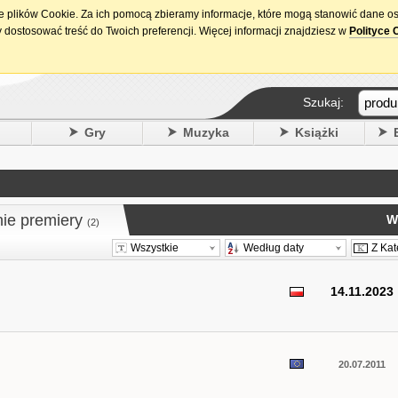
ie plików Cookie. Za ich pomocą zbieramy informacje, które mogą stanowić dane o
15. urodziny DataPremiery.pl
 dostosować treść do Twoich preferencji. Więcej informacji znajdziesz w
Polityce 
Szukaj:
y
Gry
Muzyka
Książki
nie premiery
W
(2)
Wszystkie
Według daty
Z Kat
14.11.2023
20.07.2011