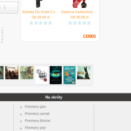
y
Klamka Do Drzwi Czarny Mat Wc Polska Produkcja
Gaśnica Samochodowa Proszkowa 1KG Typ PGP-1 B Abc Top produkcja 2026
Od
28,49
zł
Od
38,99
zł
Na skróty
Premiery gier
Premiery seriali
Premiery filmów
Premiery płyt