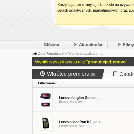
Korzystając ze strony zgadzasz się na używan
celach analitycznych, marketingowych oraz aby
Główna
Aktualności
Film
DataPremiery.pl
»
Wyniki wyszukiwania
Wyniki wyszukiwania dla: "
produkcja:Lenovo
"
Wkrótce premiera
Ostat
(0)
Filtrowanie:
Lenovo Legion Go
(2023)
Elektronika ::
Gry
Lenovo IdeaPad K1
(2011)
Elektronika ::
PDA