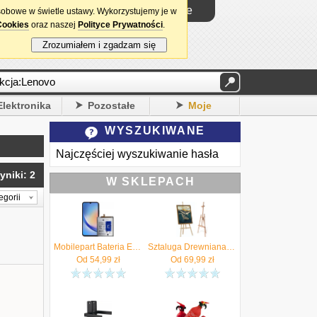
Logowanie
sobowe w świetle ustawy. Wykorzystujemy je w
Cookies
oraz naszej
Polityce Prywatności
.
Zrozumiałem i zgadzam się
Elektronika
Pozostałe
Moje
WYSZUKIWANE
Najczęściej wyszukiwanie hasła
yniki: 2
W SKLEPACH
egorii
Mobilepart Bateria Eb Ba546Aby Do Samsung Galaxy A34 5G A54 Świeżej Produkcji
Sztaluga Drewniana Malarska Studyjna 178Cm Duża Plenerowa Polska Produkcja
Od
54,99
zł
Od
69,99
zł