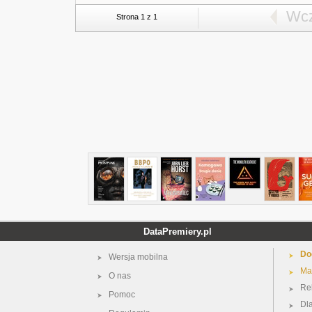
Wcz
Strona 1 z 1
DataPremiery.pl
Do
Wersja mobilna
Ma
O nas
Re
Pomoc
Dl