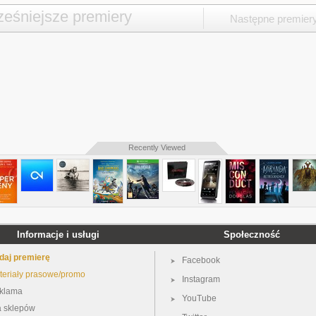
eśniejsze premiery
Następne premier
Recently Viewed
Informacje i usługi
Społeczność
daj premierę
Facebook
teriały prasowe/promo
Instagram
klama
YouTube
a sklepów