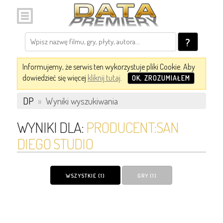
?
Informujemy, że serwis ten wykorzystuje pliki Cookie. Aby
dowiedzieć się więcej
kliknij tutaj
.
OK, ZROZUMIAŁEM
DP
»
Wyniki wyszukiwania
WYNIKI DLA:
PRODUCENT:SAN
DIEGO STUDIO
WSZYSTKIE (1)
GRY (1)