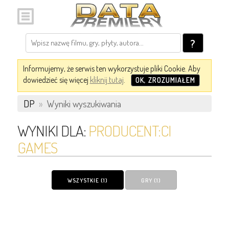
?
Informujemy, że serwis ten wykorzystuje pliki Cookie. Aby
dowiedzieć się więcej
kliknij tutaj
.
OK, ZROZUMIAŁEM
DP
»
Wyniki wyszukiwania
WYNIKI DLA:
PRODUCENT:CI
GAMES
WSZYSTKIE (1)
GRY (1)