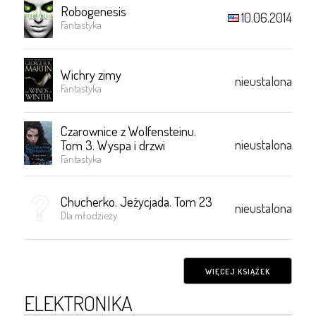
Robogenesis
10.06.2014
Fantastyka
Wichry zimy
nieustalona
Fantastyka
Czarownice z Wolfensteinu.
nieustalona
Tom 3. Wyspa i drzwi
Fantastyka
Chucherko. Jeżycjada. Tom 23
nieustalona
Dla młodzieży
WIĘCEJ KSIĄŻEK
ELEKTRONIKA