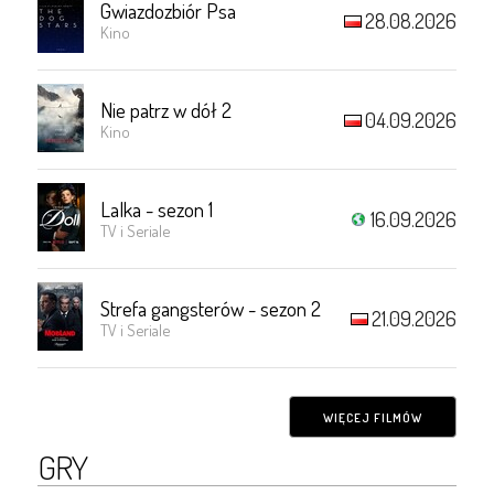
Gwiazdozbiór Psa
28.08.2026
Kino
Nie patrz w dół 2
04.09.2026
Kino
Lalka - sezon 1
16.09.2026
TV i Seriale
Strefa gangsterów - sezon 2
21.09.2026
TV i Seriale
WIĘCEJ FILMÓW
GRY