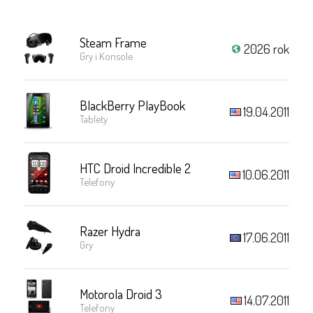
Steam Frame
2026 rok
Gry i Konsole
BlackBerry PlayBook
19.04.2011
Tablety
HTC Droid Incredible 2
10.06.2011
Telefony
Razer Hydra
17.06.2011
Gry
Motorola Droid 3
14.07.2011
Telefony