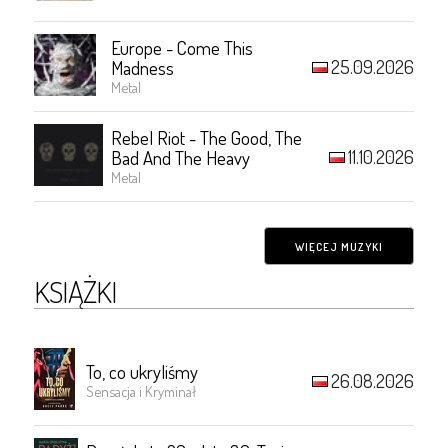
Europe - Come This
25.09.2026
Madness
Metal
Rebel Riot - The Good, The
11.10.2026
Bad And The Heavy
Metal
WIĘCEJ MUZYKI
KSIĄŻKI
To, co ukryliśmy
26.08.2026
Sensacja i Kryminał