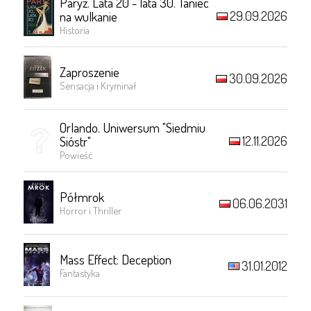
Paryż. Lata 20 - lata 30. Taniec
29.09.2026
na wulkanie
Historia
Zaproszenie
30.09.2026
Sensacja i Kryminał
Orlando. Uniwersum "Siedmiu
12.11.2026
Sióstr"
Powieść
Półmrok
06.06.2031
Horror i Thriller
Mass Effect: Deception
31.01.2012
Fantastyka