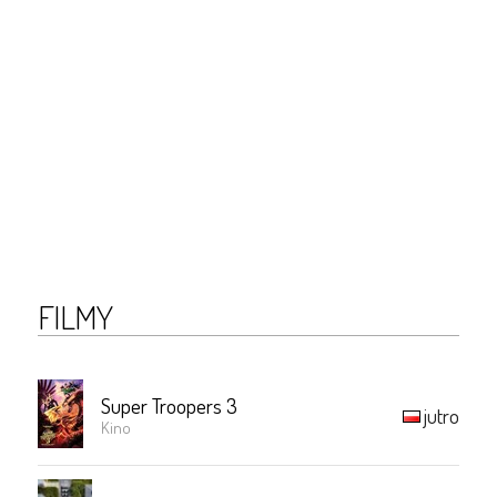
FILMY
Super Troopers 3
jutro
Kino