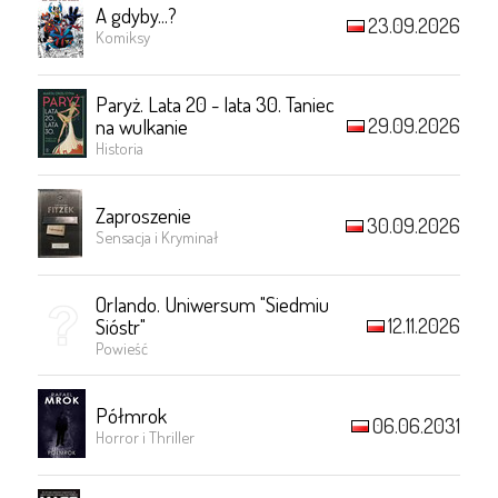
A gdyby...?
23.09.2026
Komiksy
Paryż. Lata 20 - lata 30. Taniec
29.09.2026
na wulkanie
Historia
Zaproszenie
30.09.2026
Sensacja i Kryminał
Orlando. Uniwersum "Siedmiu
12.11.2026
Sióstr"
Powieść
Półmrok
06.06.2031
Horror i Thriller