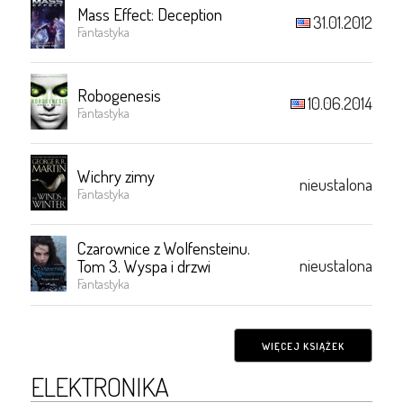
Mass Effect: Deception
31.01.2012
Fantastyka
Robogenesis
10.06.2014
Fantastyka
Wichry zimy
nieustalona
Fantastyka
Czarownice z Wolfensteinu.
nieustalona
Tom 3. Wyspa i drzwi
Fantastyka
WIĘCEJ KSIĄŻEK
ELEKTRONIKA