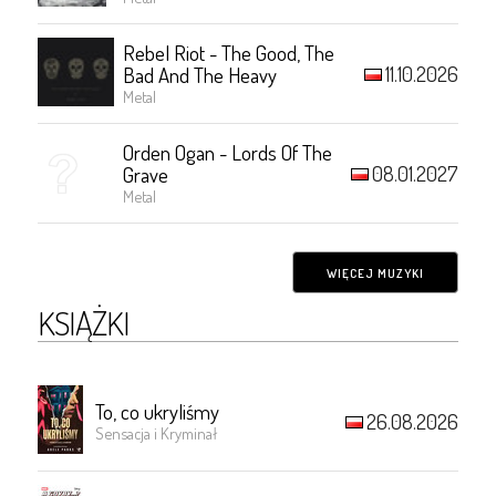
Rebel Riot - The Good, The
11.10.2026
Bad And The Heavy
Metal
Orden Ogan - Lords Of The
08.01.2027
Grave
Metal
WIĘCEJ MUZYKI
KSIĄŻKI
To, co ukryliśmy
26.08.2026
Sensacja i Kryminał