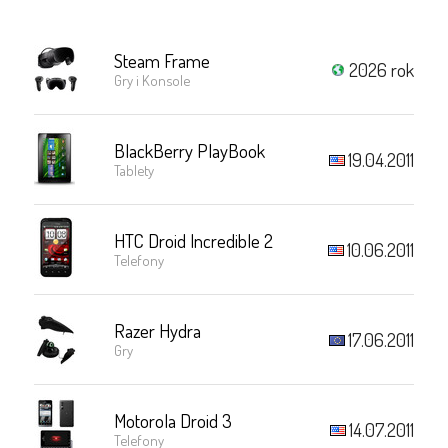
Steam Frame
2026 rok
Gry i Konsole
BlackBerry PlayBook
19.04.2011
Tablety
HTC Droid Incredible 2
10.06.2011
Telefony
Razer Hydra
17.06.2011
Gry
Motorola Droid 3
14.07.2011
Telefony