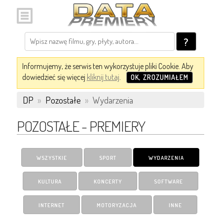
?
Informujemy, że serwis ten wykorzystuje pliki Cookie. Aby
dowiedzieć się więcej
kliknij tutaj
.
OK, ZROZUMIAŁEM
DP
»
Pozostałe
»
Wydarzenia
POZOSTAŁE - PREMIERY
WSZYSTKIE
SPORT
WYDARZENIA
KULTURA
KONCERTY
SOFTWARE
INTERNET
MOTORYZACJA
INNE