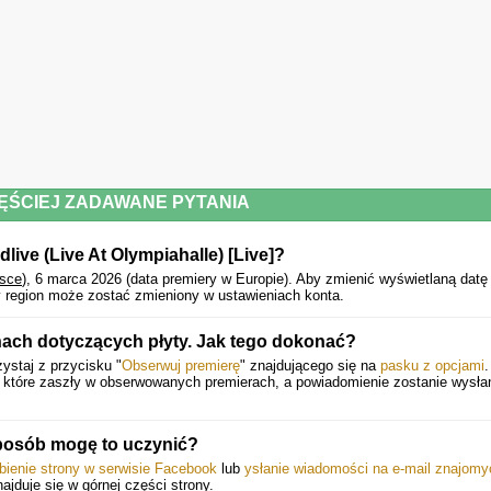
ĘŚCIEJ ZADAWANE PYTANIA
live (Live At Olympiahalle) [Live]?
lsce
), 6 marca 2026 (data premiery w Europie).
Aby zmienić wyświetlaną datę
 region może zostać zmieniony w ustawieniach konta.
nach dotyczących płyty. Jak tego dokonać?
ystaj z przycisku "
Obserwuj premierę
" znajdującego się na
pasku z opcjami
.
, które zaszły w obserwowanych premierach, a powiadomienie zostanie wysł
sposób mogę to uczynić?
bienie strony w serwisie Facebook
lub
ysłanie wiadomości na e-mail znajomy
najduje się w górnej części strony.