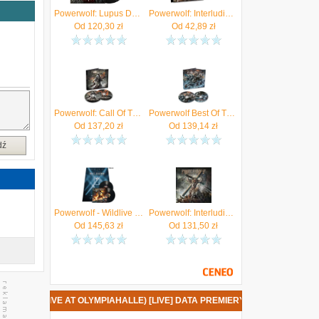
Powerwolf: Lupus Dei 15th Anniversary Edition [Winyl]
Powerwolf: Interludium [CD]
Od
120,30
zł
Od
42,89
zł
Powerwolf: Call Of The Wild (Limited) (digibook) [2CD]
Powerwolf Best Of The Blessed (Deluxe Edition)
Od
137,20
zł
Od
139,14
zł
dź
Powerwolf - Wildlive Live At Olympiahalle (2xWinyl)
Powerwolf: Interludium [Winyl]
Od
145,63
zł
Od
131,50
zł
DLIVE (LIVE AT OLYMPIAHALLE) [LIVE] DATA PREMIERY