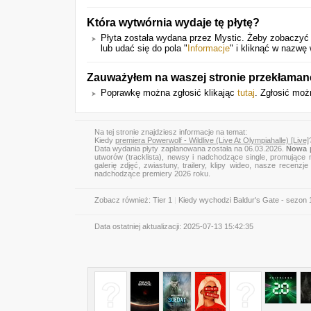
Która wytwórnia wydaje tę płytę?
Płyta została wydana przez Mystic. Żeby zobaczyć j
lub udać się do pola "
Informacje
" i kliknąć w nazwę
Zauważyłem na waszej stronie przekłaman
Poprawkę można zgłosić klikając
tutaj
. Zgłosić moż
Na tej stronie znajdziesz informacje na temat:
Kiedy
premiera Powerwolf - Wildlive (Live At Olympiahalle) [Live]
Data wydania płyty zaplanowana została na 06.03.2026.
Nowa p
utworów (tracklista), newsy i nadchodzące single, promujące 
galerię zdjęć, zwiastuny, trailery, klipy wideo, nasze recen
nadchodzące premiery 2026 roku.
Zobacz również:
Tier 1
|
Kiedy wychodzi Baldur's Gate - sezon 
Data ostatniej aktualizacji:
2025-07-13 15:42:35