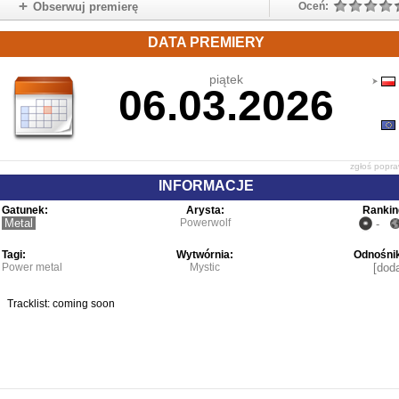
Obserwuj premierę
Oceń:
DATA PREMIERY
piątek
06.03.2026
zgłoś popr
INFORMACJE
Gatunek:
Arysta:
Rankin
Metal
Powerwolf
-
Tagi:
Wytwórnia:
Odnośnik
Power metal
Mystic
[doda
Tracklist: coming soon