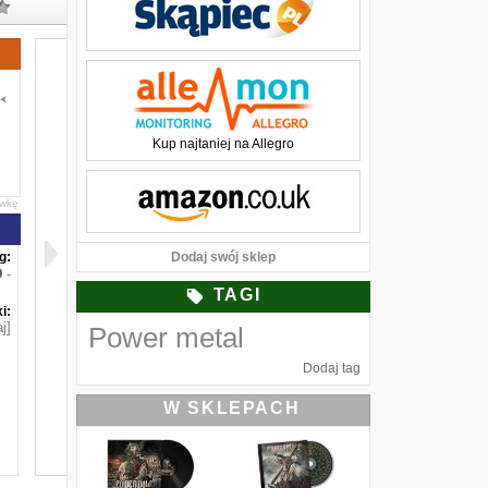
Kup najtaniej na Allegro
awkę
g:
Dodaj swój sklep
-
TAGI
i:
j]
Power metal
Dodaj tag
W SKLEPACH