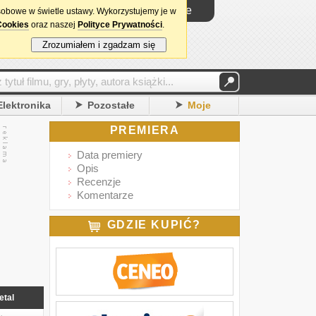
Logowanie
sobowe w świetle ustawy. Wykorzystujemy je w
Cookies
oraz naszej
Polityce Prywatności
.
Zrozumiałem i zgadzam się
Elektronika
Pozostałe
Moje
PREMIERA
Data premiery
Opis
Recenzje
Komentarze
GDZIE KUPIĆ?
etal