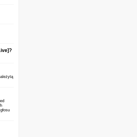
Live]?
należytą
zed
ch
 głosu