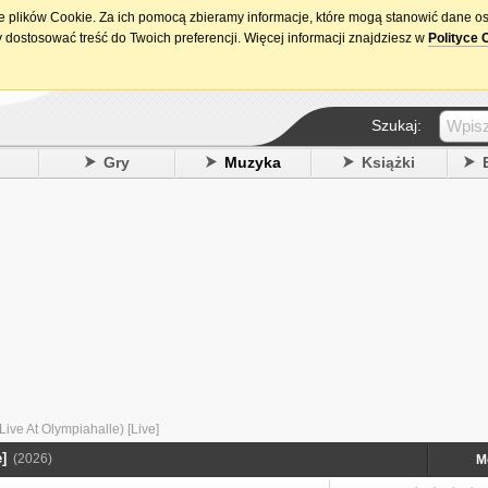
ie plików Cookie. Za ich pomocą zbieramy informacje, które mogą stanowić dane o
15. urodziny DataPremiery.pl
 dostosować treść do Twoich preferencji. Więcej informacji znajdziesz w
Polityce 
Szukaj:
y
Gry
Muzyka
Książki
Live At Olympiahalle) [Live]
]
(2026)
M