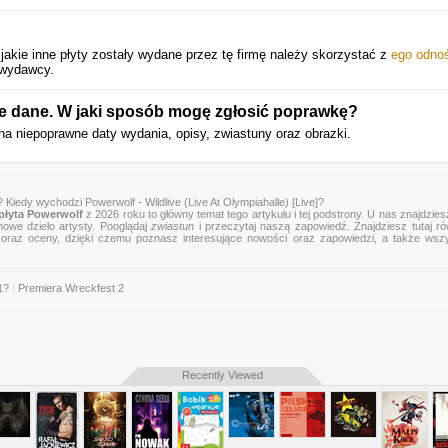
akie inne płyty zostały wydane przez tę firmę należy skorzystać z
ego odno
 wydawcy.
e dane. W jaki sposób mogę zgłosić poprawkę?
na niepoprawne daty wydania, opisy, zwiastuny oraz obrazki.
? Kiedy wychodzi Powerwolf - Wildlive (Live At Olympiahalle) [Live]?
łyta Powerwolf
z 2026 roku to główny temat tego artykułu i tej podstrony. U nas znajdziesz
nowe dzieło artysty. Pooglądaj
zwiastun
i przeczytaj naszą zapowiedź. Znajdziesz tutaj r
zje oraz oceny, dzięki czemu poznasz interesujące nowości oraz zapowiedzi, a także wsz
1?
|
Premiera Wreckfest 2
Recently Viewed