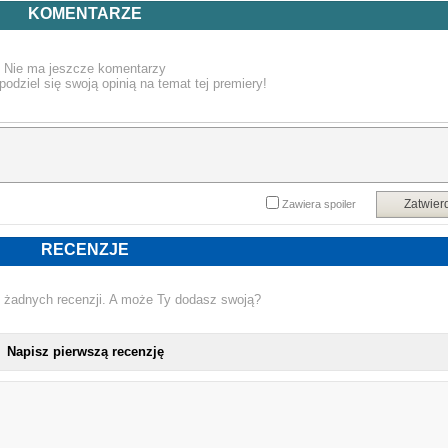
KOMENTARZE
Nie ma jeszcze komentarzy
podziel się swoją opinią na temat tej premiery!
Zatwier
Zawiera spoiler
RECENZJE
 żadnych recenzji. A może Ty dodasz swoją?
Napisz pierwszą recenzję
NOWA PŁYTA POWERWOLF - WIL