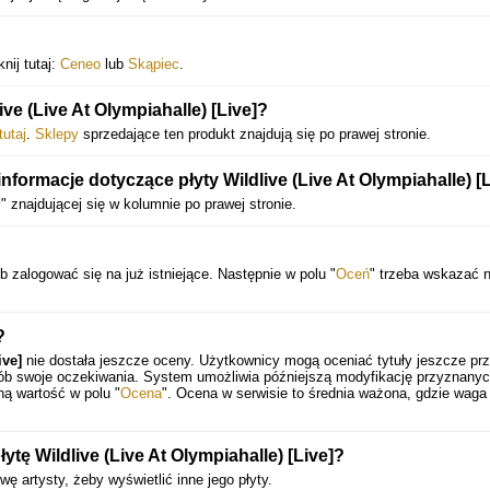
nij tutaj:
Ceneo
lub
Skąpiec
.
ve (Live At Olympiahalle) [Live]?
tutaj
.
Sklepy
sprzedające ten produkt znajdują się po prawej stronie.
nformacje dotyczące płyty Wildlive (Live At Olympiahalle) [
y
" znajdującej się w kolumnie po prawej stronie.
 zalogować się na już istniejące. Następnie w polu "
Oceń
" trzeba wskazać 
?
ive]
nie dostała jeszcze oceny. Użytkownicy mogą oceniać tytuły jeszcze pr
sób swoje oczekiwania. System umożliwia późniejszą modyfikację przyznany
ną wartość w polu "
Ocena
". Ocena w serwisie to średnia ważona, gdzie waga
tę Wildlive (Live At Olympiahalle) [Live]?
ę artysty, żeby wyświetlić inne jego płyty.