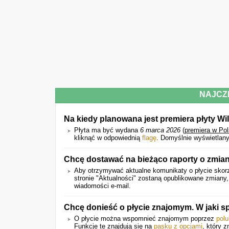
NAJCZ
Na kiedy planowana jest premiera płyty Wild
Płyta ma być wydana
6 marca 2026
(
premiera w Po
kliknąć w odpowiednią
flagę
. Domyślnie wyświetlany
Chcę dostawać na bieżąco raporty o zmia
Aby otrzymywać aktualne komunikaty o płycie skorz
stronie "Aktualności" zostaną opublikowane zmiany
wiadomości e-mail.
Chcę donieść o płycie znajomym. W jaki 
O płycie można wspomnieć znajomym poprzez
polu
Funkcje te znajdują się na
pasku z opcjami
, który z