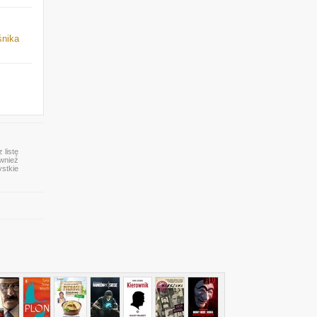
śnika
 listę
ównież
ystkie