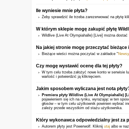
Ile wyniesie mnie płyta?
Żeby sprawdzić ile trzeba zarezerwować na płytę klik
W którym sklepie mogę zakupić płytę Wildli
Wildlive (Live At Olympiahalle) [Live] można dostać
Na jakiej stronie mogę przeczytać bieżące i
Bieżące wieści można poczytać w zakładce "
News
Czy mogę wystawić ocenę dla tej płyty?
W tym celu trzeba założyć nowe konto w serwisie lub
wartość i potwierdzić ją kliknięciem.
Jakim sposobem wyliczana jest nota płyty
Premiera płyty Wildlive (Live At Olympiahalle) [L
pojawieniem się ich na rynku, wyrażając w ten spo
głosów – w tym celu użytkownik powinien wybrać in
zależy przede wszystkim od stażu użytkownika.
Który wykonawca odpowiedzialny jest za pły
Autorem płyty jest Powerwolf. Kliknij
utaj
albo w nazw