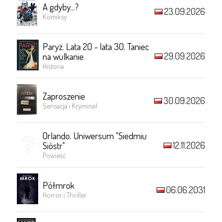
A gdyby...?
23.09.2026
Komiksy
Paryż. Lata 20 - lata 30. Taniec
29.09.2026
na wulkanie
Historia
Zaproszenie
30.09.2026
Sensacja i Kryminał
Orlando. Uniwersum "Siedmiu
12.11.2026
Sióstr"
Powieść
Półmrok
06.06.2031
Horror i Thriller