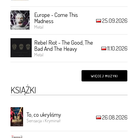
Europe - Come This
25.09.2026
Madness
Metal
Rebel Riot - The Good, The
11.10.2026
Bad And The Heavy
Metal
WIĘCEJ MUZYKI
KSIĄŻKI
To, co ukryliśmy
26.08.2026
Sensacja i Kryminał