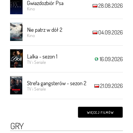
Gwiazdozbiór Psa
28.08.2026
Kino
Nie patrz w dół 2
04.09.2026
Kino
Lalka - sezon 1
16.09.2026
TV i Seriale
Strefa gangsterów - sezon 2
21.09.2026
TV i Seriale
WIĘCEJ FILMÓW
GRY