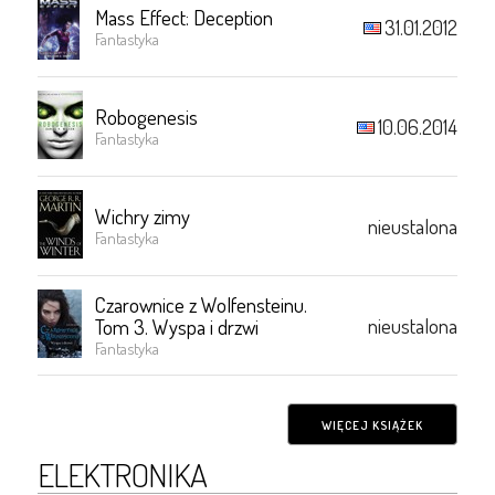
Mass Effect: Deception
31.01.2012
Fantastyka
Robogenesis
10.06.2014
Fantastyka
Wichry zimy
nieustalona
Fantastyka
Czarownice z Wolfensteinu.
nieustalona
Tom 3. Wyspa i drzwi
Fantastyka
WIĘCEJ KSIĄŻEK
ELEKTRONIKA