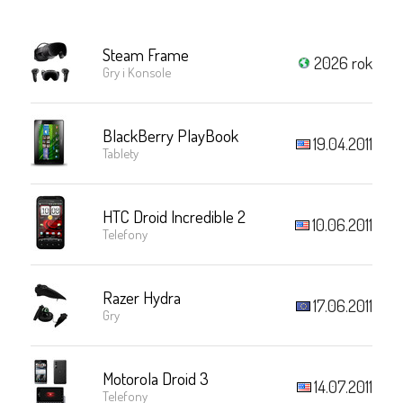
Steam Frame
2026 rok
Gry i Konsole
BlackBerry PlayBook
19.04.2011
Tablety
HTC Droid Incredible 2
10.06.2011
Telefony
Razer Hydra
17.06.2011
Gry
Motorola Droid 3
14.07.2011
Telefony