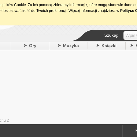
ie plików Cookie. Za ich pomocą zbieramy informacje, które mogą stanowić dane o
15. urodziny DataPremiery.pl
 dostosować treść do Twoich preferencji. Więcej informacji znajdziesz w
Polityce 
Szukaj:
y
Gry
Muzyka
Książki
chu 2