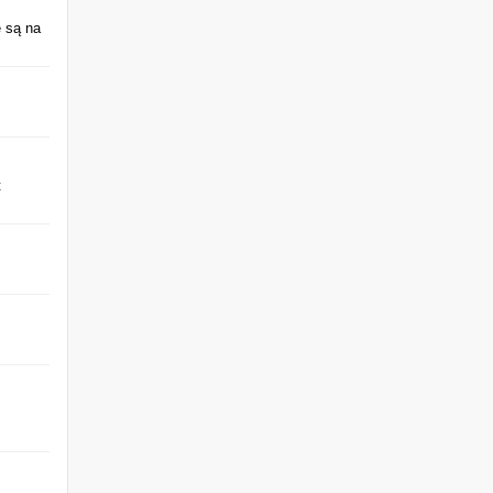
 są na
t