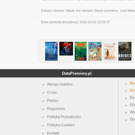
Zobacz również:
Blade, the Vampire Slayer premiera
|
Lost Melo
Data ostatniej aktualizacji:
2023-03-03 23:25:07
DataPremiery.pl
Do
Wersja mobilna
Ma
O nas
Re
Pomoc
Dl
Regulamin
Wi
Polityka Prywatności
Do
Polityka Cookies
Kontakt