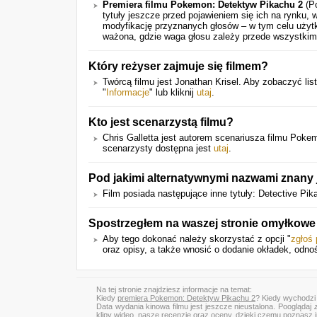
Premiera filmu Pokemon: Detektyw Pikachu 2
(Po
tytuły jeszcze przed pojawieniem się ich na rynku,
modyfikację przyznanych głosów – w tym celu użytk
ważona, gdzie waga głosu zależy przede wszystkim
Który reżyser zajmuje się filmem?
Twórcą filmu jest Jonathan Krisel. Aby zobaczyć lis
"
Informacje
" lub kliknij
utaj
.
Kto jest scenarzystą filmu?
Chris Galletta jest autorem scenariusza filmu Poke
scenarzysty dostępna jest
utaj
.
Pod jakimi alternatywnymi nazwami znany j
Film posiada następujące inne tytuły: Detective Pi
Spostrzegłem na waszej stronie omyłkowe 
Aby tego dokonać należy skorzystać z opcji "
zgłoś
oraz opisy, a także wnosić o dodanie okładek, odno
Na tej stronie znajdziesz informacje na temat:
Kiedy
premiera Pokemon: Detektyw Pikachu 2
? Kiedy wychodzi
Data wydania kinowa filmu jest jeszcze nieustalona. Pooglądaj
klipy wideo, nasze recenzje oraz oceny, dzięki czemu poznasz