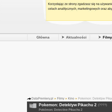
Korzystając ze strony zgadzasz się na używan
celach analitycznych, marketingowych oraz aby
Główna
Aktualności
Film
DataPremiery.pl
»
Filmy
»
Kino
»
Pokemon: Detektyw Pika
Pokemon: Detektyw Pikachu 2
(????)
Pokémon: Detective Pikachu 2