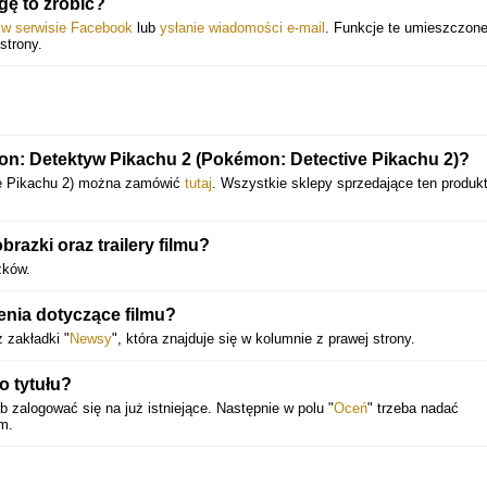
ę to zrobić?
y w serwisie Facebook
lub
ysłanie wiadomości e-mail
. Funkcje te umieszczone
strony.
on: Detektyw Pikachu 2 (Pokémon: Detective Pikachu 2)?
e Pikachu 2) można zamówić
tutaj
. Wszystkie sklepy sprzedające ten produk
azki oraz trailery filmu?
zków.
ienia dotyczące filmu?
 zakładki "
Newsy
", która znajduje się w kolumnie z prawej strony.
o tytułu?
 zalogować się na już istniejące. Następnie w polu "
Oceń
" trzeba nadać
em.