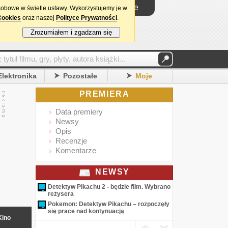
Logowanie
sobowe w świetle ustawy. Wykorzystujemy je w
Cookies
oraz naszej
Polityce Prywatności
.
Zrozumiałem i zgadzam się
Elektronika
Pozostałe
Moje
PREMIERA
Data premiery
Newsy
Opis
Recenzje
Komentarze
NEWSY
Detektyw Pikachu 2 - będzie film. Wybrano
reżysera
Pokemon: Detektyw Pikachu – rozpoczęły
się prace nad kontynuacją
Kino