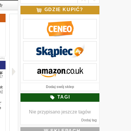
GDZIE KUPIĆ?
awkę
g:
47
Dodaj swój sklep
i:
j]
TAGI
'
e
Nie przypisano jeszcze tagów
Dodaj tag
W SKLEPACH