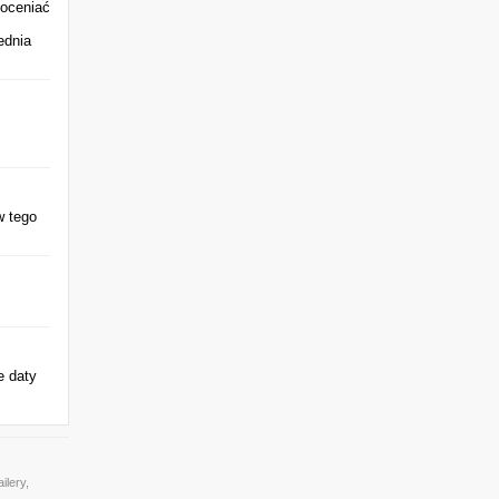
 oceniać
ednia
w tego
e daty
ilery,