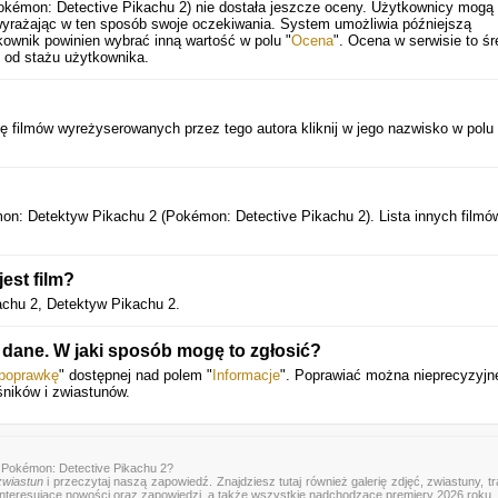
kémon: Detective Pikachu 2) nie dostała jeszcze oceny. Użytkownicy mogą
 wyrażając w ten sposób swoje oczekiwania. System umożliwia późniejszą
ownik powinien wybrać inną wartość w polu "
Ocena
". Ocena w serwisie to śr
 od stażu użytkownika.
tę filmów wyreżyserowanych przez tego autora kliknij w jego nazwisko w polu
mon: Detektyw Pikachu 2 (Pokémon: Detective Pikachu 2). Lista innych filmó
est film?
kachu 2, Detektyw Pikachu 2.
dane. W jaki sposób mogę to zgłosić?
 poprawkę
" dostępnej nad polem "
Informacje
". Poprawiać można nieprecyzyjn
śników i zwiastunów.
 Pokémon: Detective Pikachu 2?
zwiastun
i przeczytaj naszą zapowiedź. Znajdziesz tutaj również galerię zdjęć, zwiastuny, tra
 interesujące nowości oraz zapowiedzi, a także wszystkie nadchodzące premiery 2026 roku.