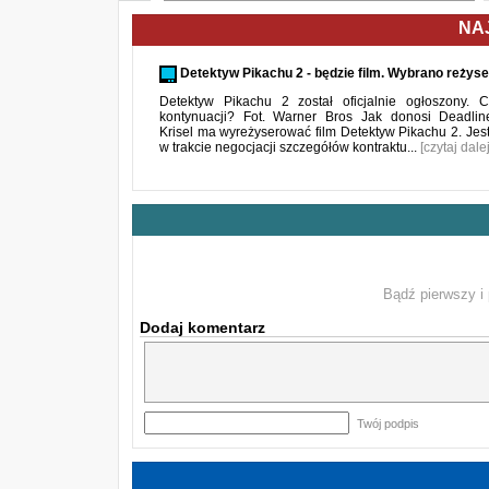
NA
Detektyw Pikachu 2 - będzie film. Wybrano reżys
Detektyw Pikachu 2 został oficjalnie ogłoszony.
kontynuacji? Fot. Warner Bros Jak donosi Deadlin
Krisel ma wyreżyserować film Detektyw Pikachu 2. Jes
w trakcie negocjacji szczegółów kontraktu...
[czytaj dalej
Bądź pierwszy i 
Dodaj komentarz
Twój podpis