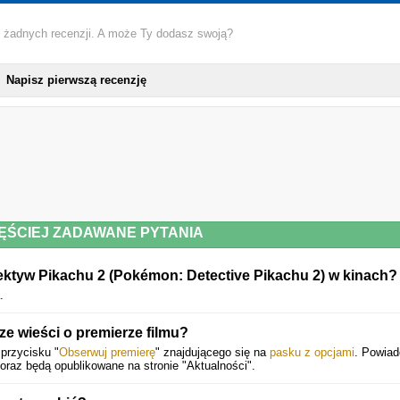
 żadnych recenzji. A może Ty dodasz swoją?
Napisz pierwszą recenzję
ĘŚCIEJ ZADAWANE PYTANIA
ektyw Pikachu 2 (Pokémon: Detective Pikachu 2) w kinach?
.
 wieści o premierze filmu?
 przycisku "
Obserwuj premierę
" znajdującego się na
pasku z opcjami
. Powiad
raz będą opublikowane na stronie "Aktualności".