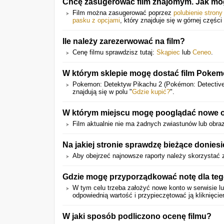
Chcę zasugerować film znajomym. Jak mog
Film można zasugerować poprzez
polubienie stron
pasku z opcjami
, który znajduje się w górnej części 
Ile należy zarezerwować na film?
Cenę filmu sprawdzisz tutaj:
Skąpiec
lub
Ceneo
.
W którym sklepie mogę dostać film Pokem
Pokemon: Detektyw Pikachu 2 (Pokémon: Detectiv
znajdują się w polu "
Gdzie kupić?
".
W którym miejscu mogę pooglądać nowe obr
Film aktualnie nie ma żadnych zwiastunów lub obra
Na jakiej stronie sprawdzę bieżące donies
Aby obejrzeć najnowsze raporty należy skorzystać z
Gdzie mogę przyporządkować notę dla teg
W tym celu trzeba założyć nowe konto w serwisie lub
odpowiednią wartość i przypieczętować ją kliknięci
W jaki sposób podliczono ocenę filmu?