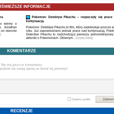
JŚWIEŻSZE INFORMACJE
era
Pokemon: Detektyw Pikachu – rozpoczęły się prace
kontynuacją
 Co wiemy o
e, Jonathan
Pokemon: Detektyw Pikachu to film, który zadebiutuje jeszcze w
t on obecnie
roku. Już zapowiedziano jednak prace nad kontynuacją. Pok
]
Detective Pikachu to nadchodzący pierwszy pełnometrażowy 
aktorski o Pokemonach. Głównym...
[czytaj dalej]
KOMENTARZE
Nie ma jeszcze komentarzy
podziel się swoją opinią na temat tej premiery!
Zatwier
Zawiera spoiler
RECENZJE