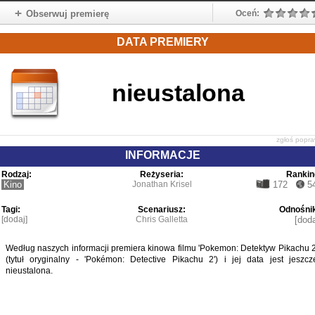
Obserwuj premierę
Oceń:
DATA PREMIERY
nieustalona
zgłoś popr
INFORMACJE
Rodzaj:
Reżyseria:
Rankin
Kino
Jonathan Krisel
172
5
Tagi:
Scenariusz:
Odnośnik
[dodaj]
Chris Galletta
[doda
Według naszych informacji premiera kinowa filmu 'Pokemon: Detektyw Pikachu 2
(tytuł oryginalny - 'Pokémon: Detective Pikachu 2') i jej data jest jeszcz
nieustalona.