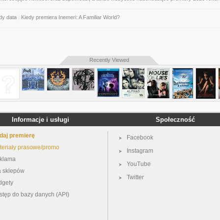
dy data
|
Kiedy premiera Inemeri: A Familiar World?
Recently Viewed
Informacje i usługi
Społeczność
daj premierę
Facebook
teriały prasowe/promo
Instagram
klama
YouTube
a sklepów
Twitter
dgety
stęp do bazy danych (API)