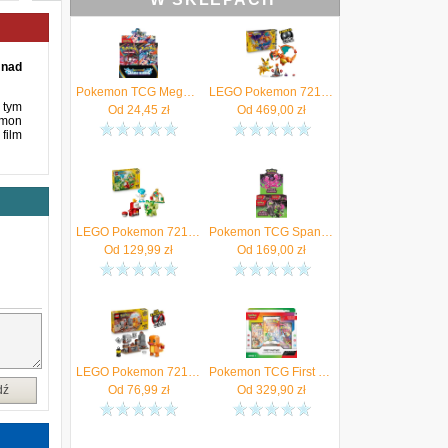
 nad
Pokemon TCG Mega Evolution - Chaos Rising - Booster Display (36)
LEGO Pokemon 72167 SMART Play: Charizard kontra Jolteon — ostateczna bitwa
 tym
Od
24,45
zł
Od
469,00
zł
émon
film
LEGO Pokemon 72158 SMART Play: Sprigatito, Fuecoco i Quaxly — bitwa
Pokemon TCG Spanish Pokemon Booster Bundle Scarlet & Purple Astral Crown
Od
129,99
zł
Od
169,00
zł
LEGO Pokemon 72157 SMART Play: Charmander i Geodude — starcie w jaskini
Pokemon TCG First Partner Illustration Collection Series 1
dź
Od
76,99
zł
Od
329,90
zł