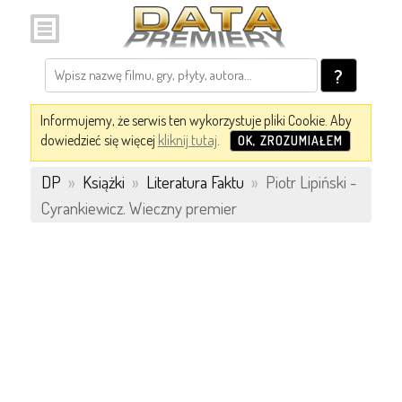
?
Informujemy, że serwis ten wykorzystuje pliki Cookie. Aby
dowiedzieć się więcej
kliknij tutaj
.
OK, ZROZUMIAŁEM
DP
»
Książki
»
Literatura Faktu
»
Piotr Lipiński -
Cyrankiewicz. Wieczny premier