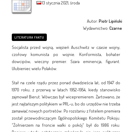
13 stycznia 2021, środa
Autor:
Piotr Lipiński
Wydawnictwo:
Czarne
LITERATURA FAKTU
Socjalista przed wojną, więzień Auschwitz w czasie wojny,
czołowy komunista po wojnie. Konformista, bohater
dowcipów, wieczny premier. Szara eminencja, figurant.
Ulubieniec wielu Polaków.
Stał na czele rządu przez ponad dwadzieścia lat, od 1947 do
1970 roku, z przerwą w latach 1952–1954, kiedy stanowisko
zajmował Bierut. Wówczas był wicepremierem. Żartowano, że
jest najtańszym politykiem w PRL-u, bo do urzędów nie trzeba
zamawiać nowych portretów. Po rozstaniu z fotelem premiera
został przewodniczącym Ogólnopolskiego Komitetu Pokoju.
"Żołnierzem na froncie walki o pokój" był do 1986 roku.