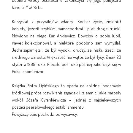
Dopiero wtedy ostatecznie zakończyła się jego polityczna
kariera. Miał 75 lat.
Korzystał z przywilejów władzy. Kochał życie, zmieniał
kobiety, jeździł szybkimi samochodami i pijał drogie trunki.
Mówiono na niego Car Ankiewicz. Dowcipy o sobie lubił,
nawet kolekcjonował, a niektóre podobno sam wymyślał.
Jedni zapamiętali, że był wysoki, drudzy, że niski, trzeci, że
średniego wzrostu. Większość nie wątpi, że był łysy. Zmarł 20
stycznia 1989 roku. Niecałe pół roku później zakończył się w
Polsce komunizm.
Książka Piotra Lipińskiego to oparta na solidnej podstawie
źródłowej próba rozwikłania zagadek i tajemnic, jakie narosły
wokół Józefa Cyrankiewicza – jednej z najciekawszych
postaci peerelowskiego establishmentu.
Powyższy opis pochodzi od wydawcy.