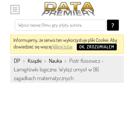
?
Informujemy, że serwis ten wykorzystuje pliki Cookie. Aby
dowiedzieć się więcej
kliknij tutaj
.
OK, ZROZUMIAŁEM
DP
»
Książki
»
Nauka
»
Piotr Kosowicz -
Łamigłówki logiczne. Wytęż umysł w 96
zagadkach matematycznych