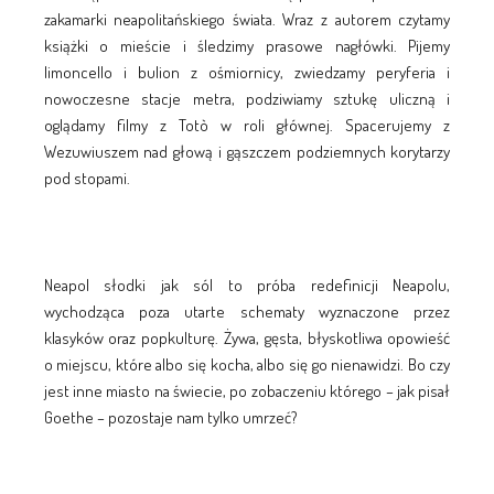
zakamarki neapolitańskiego świata. Wraz z autorem czytamy
książki o mieście i śledzimy prasowe nagłówki. Pijemy
limoncello i bulion z ośmiornicy, zwiedzamy peryferia i
nowoczesne stacje metra, podziwiamy sztukę uliczną i
oglądamy filmy z Totò w roli głównej. Spacerujemy z
Wezuwiuszem nad głową i gąszczem podziemnych korytarzy
pod stopami.
Neapol słodki jak sól to próba redefinicji Neapolu,
wychodząca poza utarte schematy wyznaczone przez
klasyków oraz popkulturę. Żywa, gęsta, błyskotliwa opowieść
o miejscu, które albo się kocha, albo się go nienawidzi. Bo czy
jest inne miasto na świecie, po zobaczeniu którego – jak pisał
Goethe – pozostaje nam tylko umrzeć?