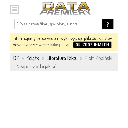
?
Informujemy, że serwis ten wykorzystuje pliki Cookie. Aby
dowiedzieć się więcej
kliknij tutaj
.
OK, ZROZUMIAŁEM
DP
»
Książki
»
Literatura Faktu
»
Piotr Kępiński
- Neapol słodki jak sól