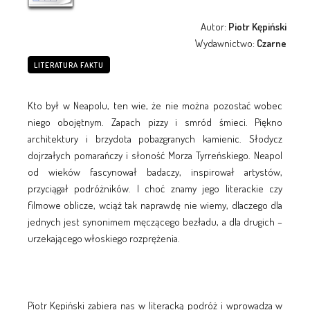
Autor:
Piotr Kępiński
Wydawnictwo:
Czarne
LITERATURA FAKTU
Kto był w Neapolu, ten wie, że nie można pozostać wobec
niego obojętnym. Zapach pizzy i smród śmieci. Piękno
architektury i brzydota pobazgranych kamienic. Słodycz
dojrzałych pomarańczy i słoność Morza Tyrreńskiego. Neapol
od wieków fascynował badaczy, inspirował artystów,
przyciągał podróżników. I choć znamy jego literackie czy
filmowe oblicze, wciąż tak naprawdę nie wiemy, dlaczego dla
jednych jest synonimem męczącego bezładu, a dla drugich –
urzekającego włoskiego rozprężenia.
Piotr Kępiński zabiera nas w literacką podróż i wprowadza w