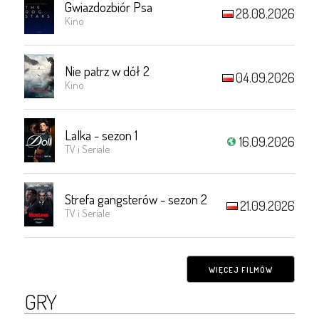
Gwiazdozbiór Psa
28.08.2026
Kino
Nie patrz w dół 2
04.09.2026
Kino
Lalka - sezon 1
16.09.2026
TV i Seriale
Strefa gangsterów - sezon 2
21.09.2026
TV i Seriale
WIĘCEJ FILMÓW
GRY