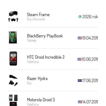
Steam Frame
2026 rok
Gry i Konsole
BlackBerry PlayBook
19.04.2011
Tablety
HTC Droid Incredible 2
10.06.2011
Telefony
Razer Hydra
17.06.2011
Gry
Motorola Droid 3
14.07.2011
Telefony