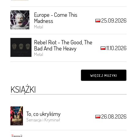
Europe - Come This
25.09.2026
Madness
Metal
Rebel Riot - The Good, The
11.10.2026
Bad And The Heavy
Metal
WIĘCEJ MUZYKI
KSIĄŻKI
To, co ukryliśmy
26.08.2026
Sensacja i Kryminał