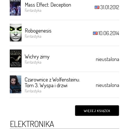
Mass Effect: Deception
31.01.2012
Fantastyka
Robogenesis
10.06.2014
Fantastyka
Wichry zimy
nieustalona
Fantastyka
Czarownice z Wolfensteinu.
nieustalona
Tom 3. Wyspa i drzwi
Fantastyka
WIĘCEJ KSIĄŻEK
ELEKTRONIKA