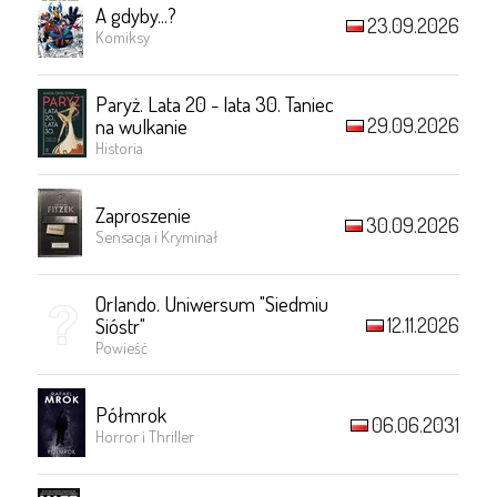
A gdyby...?
23.09.2026
Komiksy
Paryż. Lata 20 - lata 30. Taniec
29.09.2026
na wulkanie
Historia
Zaproszenie
30.09.2026
Sensacja i Kryminał
Orlando. Uniwersum "Siedmiu
12.11.2026
Sióstr"
Powieść
Półmrok
06.06.2031
Horror i Thriller