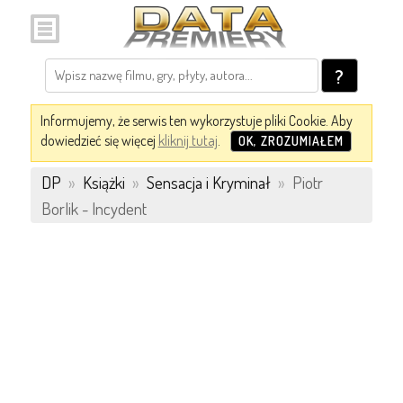
?
Informujemy, że serwis ten wykorzystuje pliki Cookie. Aby
dowiedzieć się więcej
kliknij tutaj
.
OK, ZROZUMIAŁEM
DP
»
Książki
»
Sensacja i Kryminał
»
Piotr
Borlik - Incydent