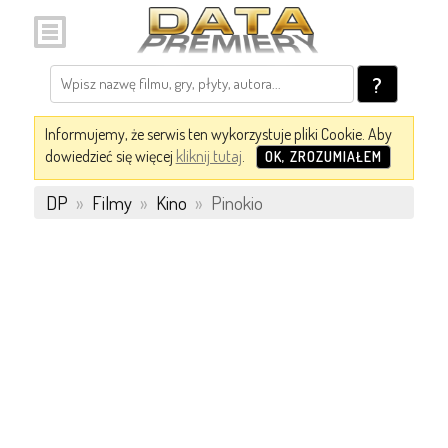
?
Informujemy, że serwis ten wykorzystuje pliki Cookie. Aby
dowiedzieć się więcej
kliknij tutaj
.
OK, ZROZUMIAŁEM
DP
»
Filmy
»
Kino
»
Pinokio