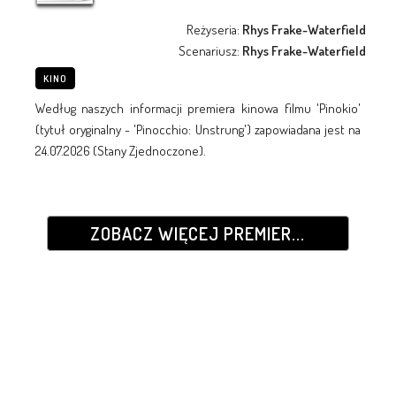
Reżyseria:
Rhys Frake-Waterfield
Scenariusz:
Rhys Frake-Waterfield
KINO
Według naszych informacji premiera kinowa filmu 'Pinokio'
(tytuł oryginalny - 'Pinocchio: Unstrung') zapowiadana jest na
24.07.2026 (Stany Zjednoczone).
ZOBACZ WIĘCEJ PREMIER...